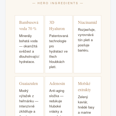
— HERO INGREDIENTS —
Bambusová
3D
Niacinamid
voda 70 %
Hyaluron
Rozjasňuje,
vyrovnává
Minerály
Patentovaná
tón pleti a
bohatá voda
technologie
posiluje
— okamžitá
pro
bariéru.
svěžest a
hydrataci ve
dlouhotrvající
třech
hydratace.
hloubkách
pleti.
Guaiazulen
Adenosin
Mořské
extrakty
Modrý
Anti-aging
výtažek z
složka —
Zelený
heřmánku —
redukuje
kaviár,
intenzivně
hluboké
hnědé řasy
zklidňuje a
vrásky a
a marine