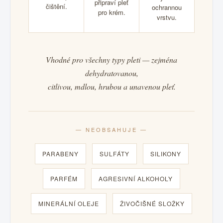
připraví pleť
čištění.
ochrannou
pro krém.
vrstvu.
Vhodné pro všechny typy pleti — zejména
dehydratovanou,
citlivou, mdlou, hrubou a unavenou pleť.
— NEOBSAHUJE —
PARABENY
SULFÁTY
SILIKONY
PARFÉM
AGRESIVNÍ ALKOHOLY
MINERÁLNÍ OLEJE
ŽIVOČIŠNÉ SLOŽKY