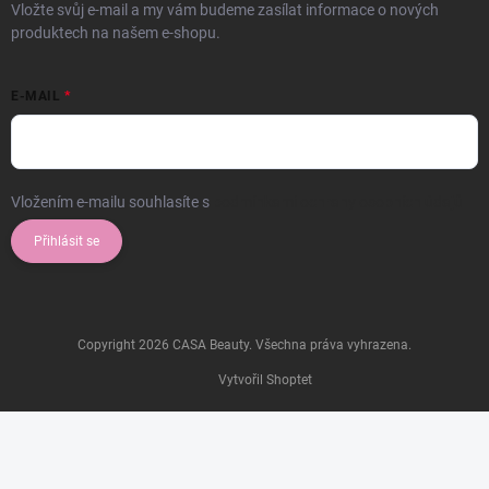
Vložte svůj e-mail a my vám budeme zasílat informace o nových
produktech na našem e-shopu.
E-MAIL
Vložením e-mailu souhlasíte s
podmínkami ochrany osobních údajů
Přihlásit se
Copyright 2026
CASA Beauty
. Všechna práva vyhrazena.
Vytvořil Shoptet