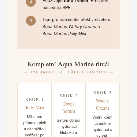
Používejte
ráno i večer
. Přes den
4
následuje SPF.
Tip:
pro maximální efekt vrstvěte s
5
Aqua Marine Watery Cream
a
Aqua Marine Jelly Mist
.
Kompletní Aqua Marine rituál
— HYDRATACE VE TŘECH KROCÍCH —
KROK 3
KROK 2
KROK 1
Watery
Deep
Jelly Mist
Cream
Serum
Mlha pro
Vodní krém
Sérum doručí
přípravu pleti
uzamkne
hydrataci
a okamžitou
hydrataci a
hluboko a
svěžest po
vytvoří