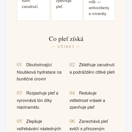
tlumí
zpevňuje
milk —
zarudnutí.
pleť.
antioxidanty
a minerály.
Co pleť získá
— ÚČINKY —
01
02
Dlouhotrvající
Zklidňuje zarudnutí
hloubková hydratace na
a podráždění citlivé pleti
buněčné úrovni
03
04
Rozjasňuje pleť a
Redukuje
vyrovnává tón díky
viditelnost vrásek a
niacinamidu
zpevňuje pleť
05
06
Zlepšuje
Zanechává pleť
vstřebávání následných
svěží s přirozeným