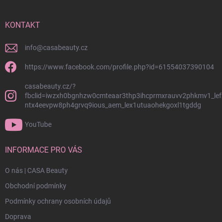
a
t
í
KONTAKT
info
@
casabeauty.cz
https://www.facebook.com/profile.php?id=61554037390104
casabeauty.cz/?
fbclid=iwzxh0bgnhzw0cmteaar3thp3ihcprmxrauvv2phkmv1_lef
ntx4eevpw8ph4grvq9ious_aem_lex1utuaohekgoxl1tgddg
YouTube
INFORMACE PRO VÁS
O nás | CASA Beauty
Obchodní podmínky
Podmínky ochrany osobních údajů
Doprava