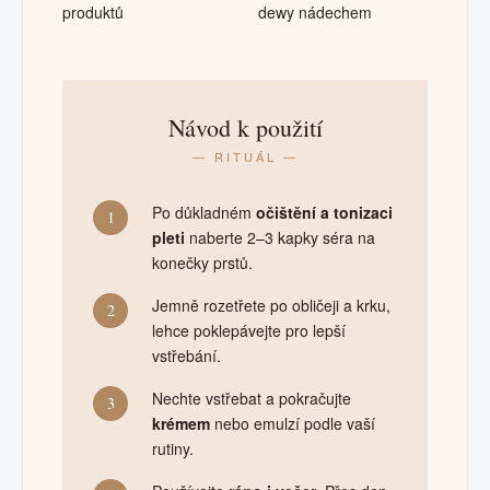
produktů
dewy nádechem
Návod k použití
— RITUÁL —
Po důkladném
očištění a tonizaci
1
pleti
naberte 2–3 kapky séra na
konečky prstů.
Jemně rozetřete po obličeji a krku,
2
lehce poklepávejte pro lepší
vstřebání.
Nechte vstřebat a pokračujte
3
krémem
nebo emulzí podle vaší
rutiny.