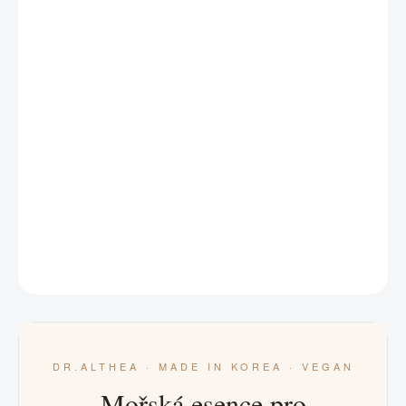
patentovanou 3D hyaluronovou technologií. Doručuje
hluboký zdroj hydratace, posiluje bariéru a zanechává
pleť svěží s přirozeným dewy nádechem.
Niacinamid rozjasňuje, guaiazulen zklidňuje, vegan PDRN
podporuje pružnost. Bohatý komplex mořských extraktů —
zelený kaviár, hnědé řasy a marine milk.
Vhodné pro všechny typy pleti, zejména dehydratovanou a citlivou.
Vegan · Cruelty-free · 30 ml.
DETAILNÍ INFORMACE
ZEPTAT SE
HLÍDAT
DR.ALTHEA · MADE IN KOREA · VEGAN
Mořská esence pro