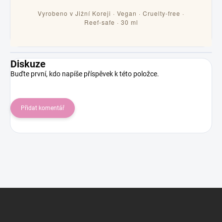
Vyrobeno v Jižní Koreji · Vegan · Cruelty-free ·
Reef-safe · 30 ml
Diskuze
Buďte první, kdo napíše příspěvek k této položce.
Přidat komentář
Z
á
p