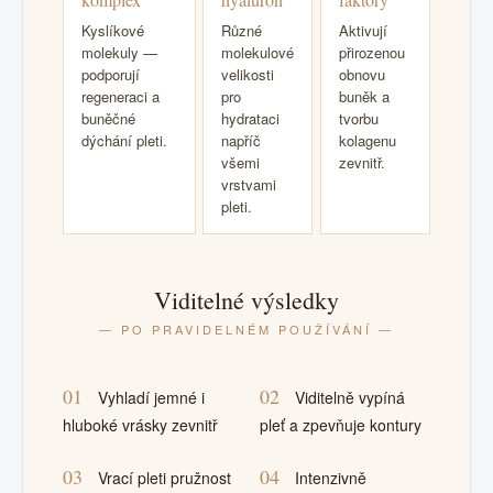
Kyslíkové
Různé
Aktivují
molekuly —
molekulové
přirozenou
podporují
velikosti
obnovu
regeneraci a
pro
buněk a
buněčné
hydrataci
tvorbu
dýchání pleti.
napříč
kolagenu
všemi
zevnitř.
vrstvami
pleti.
Viditelné výsledky
— PO PRAVIDELNÉM POUŽÍVÁNÍ —
01
02
Vyhladí jemné i
Viditelně vypíná
hluboké vrásky zevnitř
pleť a zpevňuje kontury
03
04
Vrací pleti pružnost
Intenzivně