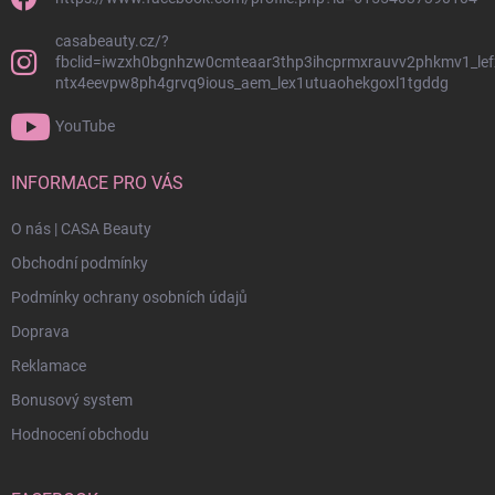
casabeauty.cz/?
fbclid=iwzxh0bgnhzw0cmteaar3thp3ihcprmxrauvv2phkmv1_lef
ntx4eevpw8ph4grvq9ious_aem_lex1utuaohekgoxl1tgddg
YouTube
INFORMACE PRO VÁS
O nás | CASA Beauty
Obchodní podmínky
Podmínky ochrany osobních údajů
Doprava
Reklamace
Bonusový system
Hodnocení obchodu