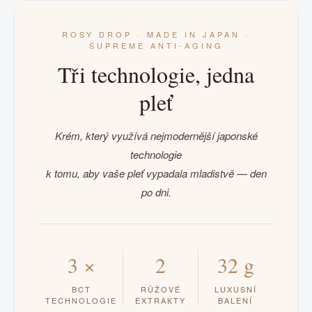
ROSY DROP · MADE IN JAPAN ·
SUPREME ANTI-AGING
Tři technologie, jedna
pleť
Krém, který využívá nejmodernější japonské
technologie
k tomu, aby vaše pleť vypadala mladistvě — den
po dni.
3 ×
2
32 g
BCT
RŮŽOVÉ
LUXUSNÍ
TECHNOLOGIE
EXTRAKTY
BALENÍ