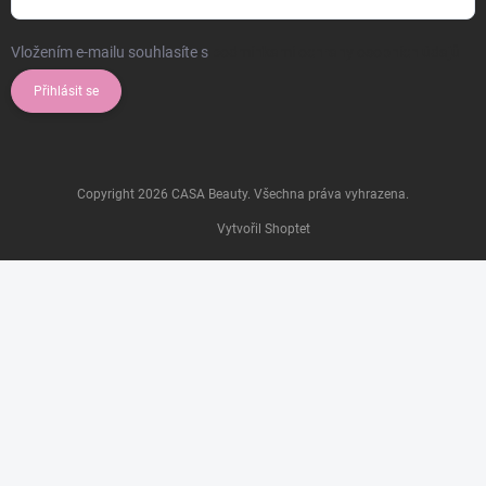
Vložením e-mailu souhlasíte s
podmínkami ochrany osobních údajů
Přihlásit se
Copyright 2026
CASA Beauty
. Všechna práva vyhrazena.
Vytvořil Shoptet