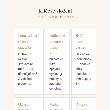
Klíčové složení
— HERO INGREDIENTS —
Damascénská
Bulharské
BCT
růžová
kmenové
nano
placenta
buňky
částice
Extrakt z
Z
Balónová
ovária
bulharské
technologie
„královské"
růže —
— dodává
růže — 3×
zpevňují,
látky
účinnější než
vyhlazují
hluboko a
živočišná
vrásky a
zvětšuje je
placenta.
zabraňují
8×.
ochabnutí.
Oxygen
Multi
Růstové
komplex
hyaluron
faktory