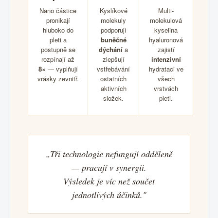
Nano částice
Kyslíkové
Multi-
pronikají
molekuly
molekulová
hluboko do
podporují
kyselina
pleti a
buněčné
hyaluronová
postupně se
dýchání
a
zajistí
rozpínají až
zlepšují
intenzivní
8×
— vyplňují
vstřebávání
hydrataci ve
vrásky zevnitř.
ostatních
všech
aktivních
vrstvách
složek.
pleti.
„Tři technologie nefungují odděleně
— pracují v synergii.
Výsledek je víc než součet
jednotlivých účinků."