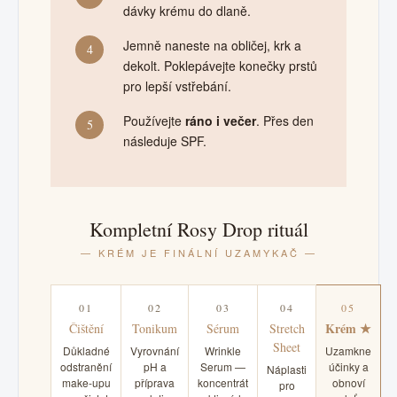
dávky krému do dlaně.
Jemně naneste na obličej, krk a
4
dekolt. Poklepávejte konečky prstů
pro lepší vstřebání.
Používejte
ráno i večer
. Přes den
5
následuje SPF.
Kompletní Rosy Drop rituál
— KRÉM JE FINÁLNÍ UZAMYKAČ —
01
02
03
04
05
Krém ★
Čištění
Tonikum
Sérum
Stretch
Sheet
Důkladné
Vyrovnání
Wrinkle
Uzamkne
odstranění
pH a
Serum —
účinky a
Náplasti
make-upu
příprava
koncentrát
obnoví
pro