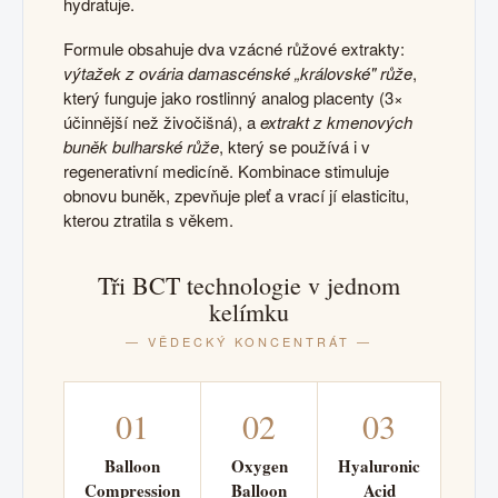
hydratuje.
Formule obsahuje dva vzácné růžové extrakty:
výtažek z ovária damascénské „královské" růže
,
který funguje jako rostlinný analog placenty (3×
účinnější než živočišná), a
extrakt z kmenových
buněk bulharské růže
, který se používá i v
regenerativní medicíně. Kombinace stimuluje
obnovu buněk, zpevňuje pleť a vrací jí elasticitu,
kterou ztratila s věkem.
Tři BCT technologie v jednom
kelímku
— VĚDECKÝ KONCENTRÁT —
01
02
03
Balloon
Oxygen
Hyaluronic
Compression
Balloon
Acid