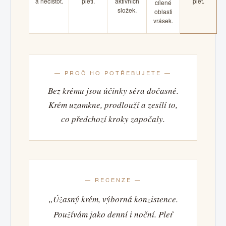
a nečistot.
pleti.
aktivních
pleť.
cílené
složek.
oblasti
vrásek.
— PROČ HO POTŘEBUJETE —
Bez krému jsou účinky séra dočasné.
Krém uzamkne, prodlouží a zesílí to,
co předchozí kroky započaly.
— RECENZE —
„Úžasný krém, výborná konzistence.
Používám jako denní i noční. Pleť