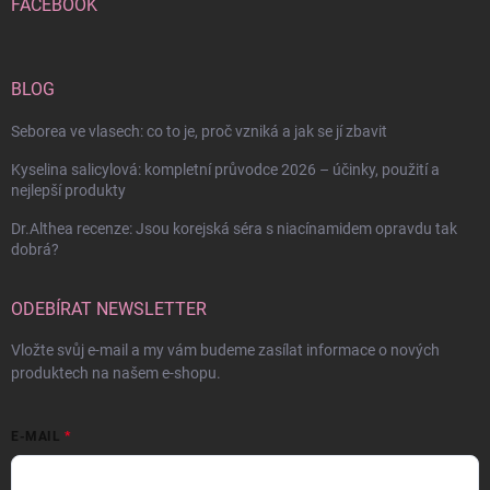
FACEBOOK
BLOG
Seborea ve vlasech: co to je, proč vzniká a jak se jí zbavit
Kyselina salicylová: kompletní průvodce 2026 – účinky, použití a
nejlepší produkty
Dr.Althea recenze: Jsou korejská séra s niacínamidem opravdu tak
dobrá?
ODEBÍRAT NEWSLETTER
Vložte svůj e-mail a my vám budeme zasílat informace o nových
produktech na našem e-shopu.
E-MAIL