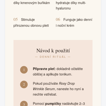
díky kmenovým buňkám
hydratuje díky multi-
hyaluronu
05
06
Stimuluje
Funguje jako denní
přirozenou obnovu pleti
i noční krém
Návod k použití
— DENNÍ RITUÁL —
Připravte pleť:
dokladně očistěte
1
obličej a aplikujte tonikum.
Pokud používáte
Rosy Drop
2
Wrinkle Serum
, naneste ho nyní a
nechte vstřebat.
Pomocí
pumpičky
nadávkujte 2–3
3