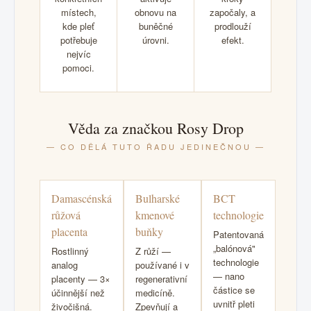
místech,
obnovu na
započaly, a
kde pleť
buněčné
prodlouží
potřebuje
úrovni.
efekt.
nejvíc
pomoci.
Věda za značkou Rosy Drop
— CO DĚLÁ TUTO ŘADU JEDINEČNOU —
Damascénská
Bulharské
BCT
růžová
kmenové
technologie
placenta
buňky
Patentovaná
„balónová"
Rostlinný
Z růží —
technologie
analog
používané i v
— nano
placenty — 3×
regenerativní
částice se
účinnější než
medicíně.
uvnitř pleti
živočišná.
Zpevňují a