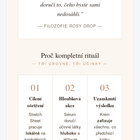
doručí to, čeho byste sami
nedosáhli."
— FILOZOFIE ROSY DROP —
Proč kompletní rituál
— TŘI ÚROVNĚ, TŘI ÚČINKY —
01
02
03
Cílené
Hloubková
Uzamknutí
ošetření
akce
výsledku
Stretch
Sérum
Krém
Sheet
doručí
zafixuje
pracuje
účinné látky
všechno, co
lokálně
na
hluboko
a
předchozí
konkrétních
aktivuje
kroky