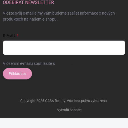
ODEBÍRAT NEWSLETTER
Vložte svůj e-mail a my vám budeme zasílat informace o nových
produktech na našem e-shopu.
E-MAIL
Vložením e-mailu souhlasíte s
podmínkami ochrany osobních údajů
Přihlásit se
Copyright 2026
CASA Beauty
. Všechna práva vyhrazena.
Vytvořil Shoptet