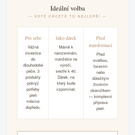
Ideální volba
— KDYŽ CHCETE TO NEJLEPŠÍ —
Pro sebe
Jako dárek
Před
transformací
Vážná
Mámě k
investice
narozeninám,
Před
do
manželce na
svatbou,
dlouhodobé
výročí,
focením
péče. 3
sestře k 40.
nebo
produkty
Dárek, na
důležitým
pokryjí
který bude
životním
potřeby
vzpomínat.
okamžikem
pleti
— komplexní
měsíce
příprava
dopředu.
pleti.