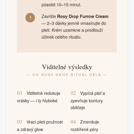
působit 10–15 minut.
Završte
Rosy Drop Furrow Cream
5
— 2–3 dávky jemně vmasírujte do
pleti. Krém uzamkne a prodlouží
účinek celého rituálu.
Viditelné výsledky
— CO ROSY DROP RITUÁL DĚLÁ —
01
02
Viditelně redukuje
Vypíná pleť a
vrásky — i ty hluboké
zpevňuje kontury
obličeje
03
04
Vrací pleti pružnost
Zmenšuje
a zdravý glow
rozšířené póry