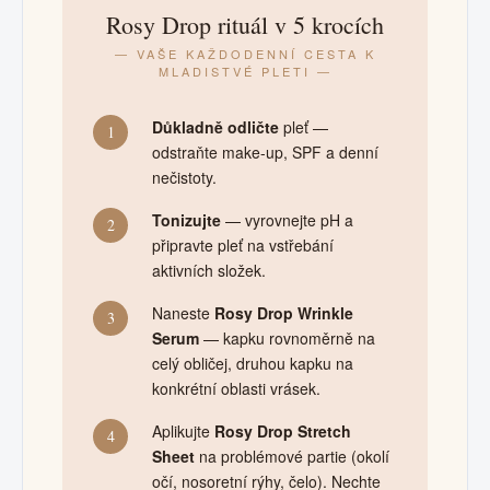
Rosy Drop rituál v 5 krocích
— VAŠE KAŽDODENNÍ CESTA K
MLADISTVÉ PLETI —
Důkladně odličte
pleť —
1
odstraňte make-up, SPF a denní
nečistoty.
Tonizujte
— vyrovnejte pH a
2
připravte pleť na vstřebání
aktivních složek.
Naneste
Rosy Drop Wrinkle
3
Serum
— kapku rovnoměrně na
celý obličej, druhou kapku na
konkrétní oblasti vrásek.
Aplikujte
Rosy Drop Stretch
4
Sheet
na problémové partie (okolí
očí, nosoretní rýhy, čelo). Nechte