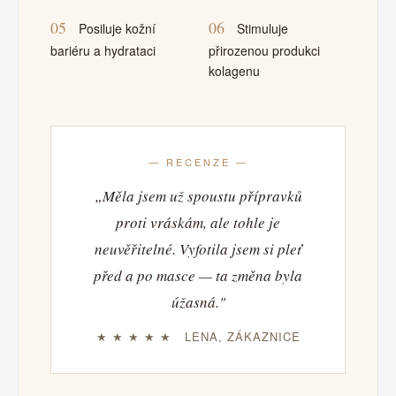
05
06
Posiluje kožní
Stimuluje
bariéru a hydrataci
přirozenou produkci
kolagenu
— RECENZE —
„Měla jsem už spoustu přípravků
proti vráskám, ale tohle je
neuvěřitelné. Vyfotila jsem si pleť
před a po masce — ta změna byla
úžasná."
★ ★ ★ ★ ★ LENA, ZÁKAZNICE