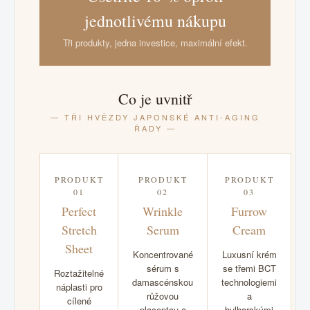
jednotlivému nákupu
Tři produkty, jedna investice, maximální efekt.
Co je uvnitř
— TŘI HVĚZDY JAPONSKÉ ANTI-AGING
ŘADY —
PRODUKT
PRODUKT
PRODUKT
01
02
03
Perfect
Wrinkle
Furrow
Stretch
Serum
Cream
Sheet
Koncentrované
Luxusní krém
sérum s
se třemi BCT
Roztažitelné
damascénskou
technologiemi
náplasti pro
růžovou
a
cílené
placentou a
bulharskými