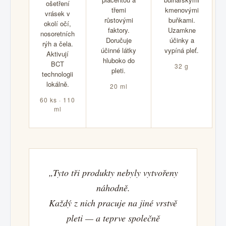
ošetření
třemi
kmenovými
vrásek v
růstovými
buňkami.
okolí očí,
faktory.
Uzamkne
nosoretních
Doručuje
účinky a
rýh a čela.
účinné látky
vypíná pleť.
Aktivují
hluboko do
BCT
32 g
pleti.
technologii
lokálně.
20 ml
60 ks · 110
ml
„Tyto tři produkty nebyly vytvořeny
náhodně.
Každý z nich pracuje na jiné vrstvě
pleti — a teprve společně