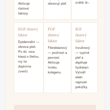
zvětší 8×.
Aktivuje
obnovují pleť.
růstové
faktory.
EGF růstový
FGF
IGF
faktor
růstový
růstový
faktor
faktor
Epidermální —
obnova pleti.
Fibroblastový
Inzulinový
Po 40. roce
— pružnost a
— vypíná
klesá o třetinu,
pevnost.
pleť a
my ho
Aktivuje
doplňuje
doplníme
tvorbu
hydrataci.
zvenčí.
kolagenu.
Vytváří
efekt
napnuté
pokožky.