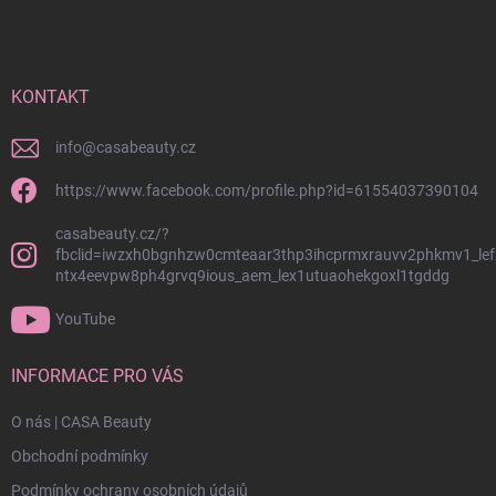
á
p
a
t
í
KONTAKT
info
@
casabeauty.cz
https://www.facebook.com/profile.php?id=61554037390104
casabeauty.cz/?
fbclid=iwzxh0bgnhzw0cmteaar3thp3ihcprmxrauvv2phkmv1_lef
ntx4eevpw8ph4grvq9ious_aem_lex1utuaohekgoxl1tgddg
YouTube
INFORMACE PRO VÁS
O nás | CASA Beauty
Obchodní podmínky
Podmínky ochrany osobních údajů