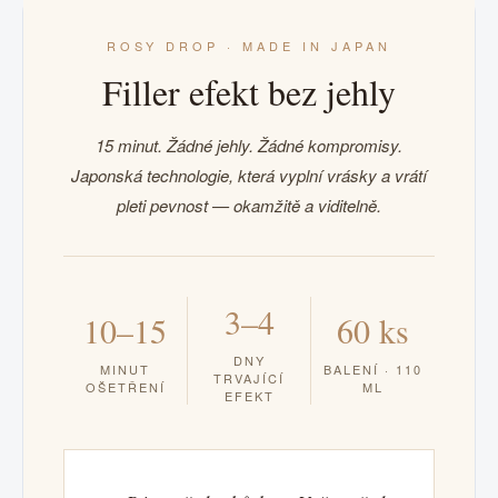
ROSY DROP · MADE IN JAPAN
Filler efekt bez jehly
15 minut. Žádné jehly. Žádné kompromisy.
Japonská technologie, která vyplní vrásky a vrátí
pleti pevnost — okamžitě a viditelně.
3–4
10–15
60 ks
DNY
MINUT
BALENÍ · 110
TRVAJÍCÍ
OŠETŘENÍ
ML
EFEKT