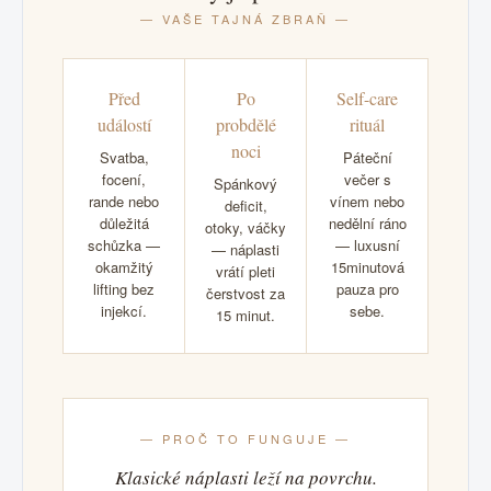
— VAŠE TAJNÁ ZBRAŇ —
Před
Po
Self-care
událostí
probdělé
rituál
noci
Svatba,
Páteční
focení,
večer s
Spánkový
rande nebo
vínem nebo
deficit,
důležitá
nedělní ráno
otoky, váčky
schůzka —
— luxusní
— náplasti
okamžitý
15minutová
vrátí pleti
lifting bez
pauza pro
čerstvost za
injekcí.
sebe.
15 minut.
— PROČ TO FUNGUJE —
Klasické náplasti leží na povrchu.