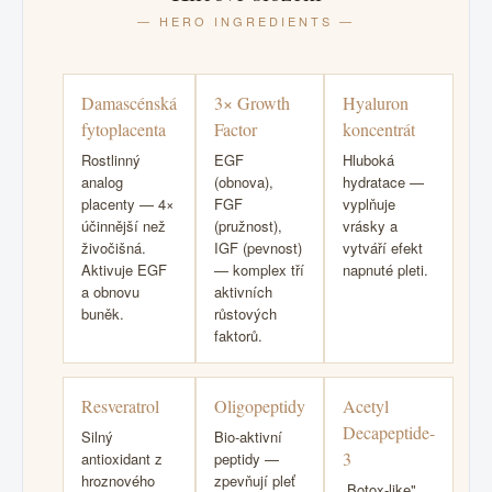
— HERO INGREDIENTS —
Damascénská
3× Growth
Hyaluron
fytoplacenta
Factor
koncentrát
Rostlinný
EGF
Hluboká
analog
(obnova),
hydratace —
placenty — 4×
FGF
vyplňuje
účinnější než
(pružnost),
vrásky a
živočišná.
IGF (pevnost)
vytváří efekt
Aktivuje EGF
— komplex tří
napnuté pleti.
a obnovu
aktivních
buněk.
růstových
faktorů.
Resveratrol
Oligopeptidy
Acetyl
Decapeptide-
Silný
Bio-aktivní
3
antioxidant z
peptidy —
hroznového
zpevňují pleť
„Botox-like"