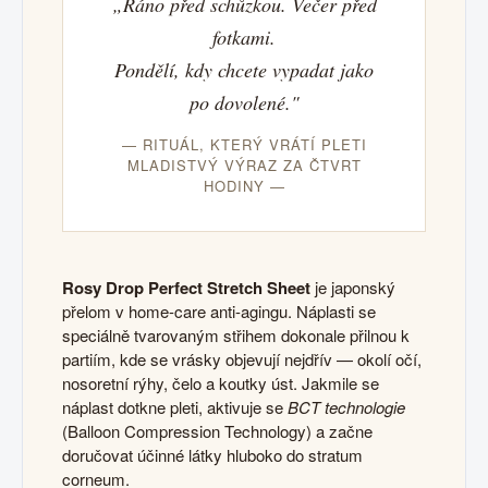
„Ráno před schůzkou. Večer před
fotkami.
Pondělí, kdy chcete vypadat jako
po dovolené."
— RITUÁL, KTERÝ VRÁTÍ PLETI
MLADISTVÝ VÝRAZ ZA ČTVRT
HODINY —
Rosy Drop Perfect Stretch Sheet
je japonský
přelom v home-care anti-agingu. Náplasti se
speciálně tvarovaným střihem dokonale přilnou k
partiím, kde se vrásky objevují nejdřív — okolí očí,
nosoretní rýhy, čelo a koutky úst. Jakmile se
náplast dotkne pleti, aktivuje se
BCT technologie
(Balloon Compression Technology) a začne
doručovat účinné látky hluboko do stratum
corneum.