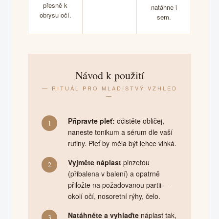
přesně k
natáhne i
obrysu očí.
sem.
Návod k použití
— RITUÁL PRO MLADISTVÝ VZHLED
—
Připravte pleť:
očistěte obličej,
1
naneste tonikum a sérum dle vaší
rutiny. Pleť by měla být lehce vlhká.
Vyjměte náplast
pinzetou
2
(přibalena v balení) a opatrně
přiložte na požadovanou partii —
okolí očí, nosoretní rýhy, čelo.
Natáhněte a vyhlaďte
náplast tak,
3