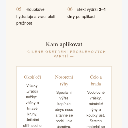
05
06
Hloubkově
Efekt vydrží
3–4
hydratuje a vrací pleti
dny
po aplikaci
pružnost
Kam aplikovat
— CÍLENÉ OŠETŘENÍ PROBLÉMOVÝCH
PARTIÍ —
Okolí očí
Nosoretní
Čelo a
rýhy
brada
Vrásky,
„vrabčí
Speciální
Vodorovné
nožky",
výřez
vrásky,
váčky a
kopíruje
mimické
tmavé
obrys nosu
rýhy a
kruhy.
a táhne se
koutky úst.
Unikátní
podél linie
Stretch
střih sedne
úsměvu.
materiál se