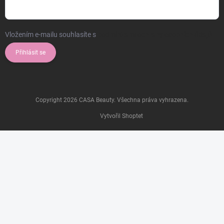
Vložením e-mailu souhlasíte s
podmínkami ochrany osobních údajů
Přihlásit se
Copyright 2026
CASA Beauty
. Všechna práva vyhrazena.
Vytvořil Shoptet