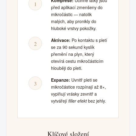
Komprese:
Účinné látky jsou
1
před aplikací zmenšeny do
mikročástic — natolik
malých, aby pronikly do
hluboké vrstvy pokožky.
Aktivace:
Po kontaktu s pletí
2
se za 90 sekund kyslík
přemění na plyn, který
otevírá cestu mikročásticím
hlouběji do pleti.
Expanze:
Uvnitř pleti se
3
mikročástice rozpínají až 8×,
vyplňují vrásky zevnitř a
vytvářejí
filler efekt
bez jehly.
Klíčové složení