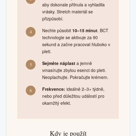
aby dokonale přilnula a vyhladila
vrásky. Stretch materiál se
přizpůsobí.
Nechte působit
10–15 minut
. BCT
4
technologie se aktivuje za 90
sekund a začne pracovat hluboko v
pleti.
Sejměte náplast
a jemně
5
vmasírujte zbylou esenci do pleti.
Neoplachujte. Pokračujte krémem.
Frekvence:
ideálně 2–3× týdně,
6
nebo před důležitou událostí pro
okamžitý efekt.
Kdy je použít