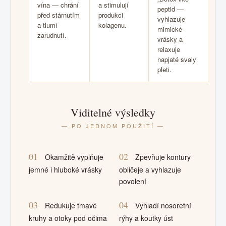
vína — chrání
a stimulují
peptid —
před stárnutím
produkci
vyhlazuje
a tlumí
kolagenu.
mimické
zarudnutí.
vrásky a
relaxuje
napjaté svaly
pleti.
Viditelné výsledky
— PO JEDNOM POUŽITÍ —
01
02
Okamžitě vyplňuje
Zpevňuje kontury
jemné i hluboké vrásky
obličeje a vyhlazuje
povolení
03
04
Redukuje tmavé
Vyhladí nosoretní
kruhy a otoky pod očima
rýhy a koutky úst