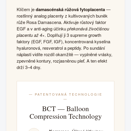
Klíčem je
damascénská růžová fytoplacenta
—
rostlinný analog placenty z kultivovaných buněk
růže Rosa Damascena. Aktivuje růstový faktor
EGF a v anti-aging účinku
překonává živočišnou
placentu až 4×
. Doplňují ji 3 supreme growth
faktory (EGF, FGF, IGF), koncentrovaná kyselina
hyaluronová, resveratrol a peptidy. Po sundání
náplasti vidíte rozdíl okamžitě — vyplněné vrásky,
zpevněné kontury, rozjasněnou pleť. A ten efekt
drží 3–4 dny.
— PATENTOVANÁ TECHNOLOGIE
—
BCT — Balloon
Compression Technology