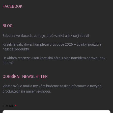
FACEBOOK
BLOG
Seborea ve vlasech: co to je, proč vzniká a jak se jí zbavit
Kyselina salicylová: kompletní průvodce 2026 – účinky, použití a
nejlepší produkty
Dr.Althea recenze: Jsou korejská séra s niacínamidem opravdu tak
dobrá?
ODEBÍRAT NEWSLETTER
Vložte svůj e-mail a my vám budeme zasílat informace o nových
produktech na našem e-shopu.
E-MAIL