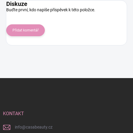
Diskuze
Buďte první, kdo napíše příspěvek k této položce.
Přidat komentář
Z
á
p
a
t
í
KONTAKT
info
@
casabeauty.cz