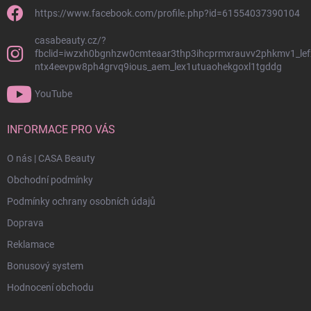
https://www.facebook.com/profile.php?id=61554037390104
casabeauty.cz/?
fbclid=iwzxh0bgnhzw0cmteaar3thp3ihcprmxrauvv2phkmv1_lef
ntx4eevpw8ph4grvq9ious_aem_lex1utuaohekgoxl1tgddg
YouTube
INFORMACE PRO VÁS
O nás | CASA Beauty
Obchodní podmínky
Podmínky ochrany osobních údajů
Doprava
Reklamace
Bonusový system
Hodnocení obchodu