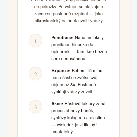
do pokožky. Po vstupu se aktivuje a
začne se postupně rozpínat — jako
mikroskopický balónek uvnitř vrásky.
Penetrace:
Nano molekuly
1
proniknou hluboko do
epidermis — tam, kde běžná
séra nedosáhnou.
Expanze:
Během 15 minut
2
nano částice zvětší svůj
objem až
8×
. Postupně
vyplňují vrásky zevnitř.
Akce:
Růstové faktory zahájí
3
proces obnovy buněk,
syntézy kolagenu a elastinu
— výsledek je viditelný i
hmatatelný.