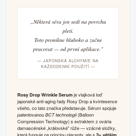
„Některá séra jen sedí na povrchu
pleti.
Toto pronikne hluboko a začne
pracovat — od první aplikace."
— JAPONSKÁ ALCHYMIE NA
KAŽDODENNÍ POUŽITÍ —
Rosy Drop Wrinkle Serum
je vlajková loď
japonské anti-aging řady Rosy Drop a kvintesence
všeho, co tato značka představuje. Sérum spojuje
patentovanou BCT technologii
(Balloon
Compression Technology) s extraktem z ovária
damascénské „královské" růže — vzácné složky,
která funguje na principu placenty, ale s
3× větším