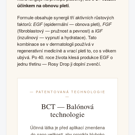
účinkem na obnovu pleti
.
Formule obsahuje synergii tří aktivních růstových
faktorů:
EGF
(epidermální — obnova pleti),
FGF
(fibroblastový — pružnost a pevnost) a
IGF
(inzulinový — vypnutí a hydratace). Tato
kombinace se v dermatologii používá v
regenerativní medicíně a vrací pleti to, co s věkem
ubývá. Po 40. roce života klesá produkce EGF o
jednu třetinu — Rosy Drop ji doplní zvenčí.
— PATENTOVANÁ TECHNOLOGIE
—
BCT — Balónová
technologie
Účinná látka je před aplikací zmenšena
do
nano velikosti
, aby pronikla hluboko