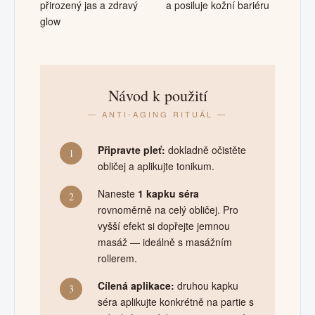
přirozený jas a zdravý
a posiluje kožní bariéru
glow
Návod k použití
— ANTI-AGING RITUÁL —
Připravte pleť:
dokladně očistěte
1
obličej a aplikujte tonikum.
Naneste
1 kapku séra
2
rovnoměrně na celý obličej. Pro
vyšší efekt si dopřejte jemnou
masáž — ideálně s masážním
rollerem.
Cílená aplikace:
druhou kapku
3
séra aplikujte konkrétně na partie s