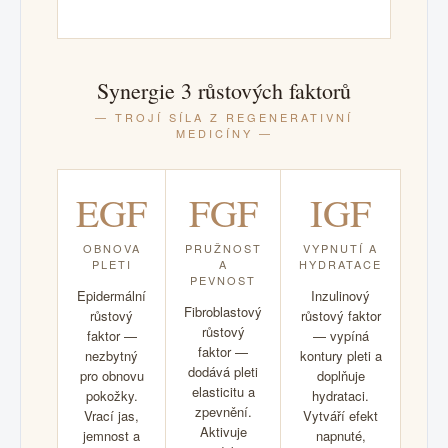
Synergie 3 růstových faktorů
— TROJÍ SÍLA Z REGENERATIVNÍ
MEDICÍNY —
EGF
FGF
IGF
OBNOVA
PRUŽNOST
VYPNUTÍ A
PLETI
A
HYDRATACE
PEVNOST
Epidermální
Inzulinový
Fibroblastový
růstový
růstový faktor
růstový
faktor —
— vypíná
faktor —
nezbytný
kontury pleti a
dodává pleti
pro obnovu
doplňuje
elasticitu a
pokožky.
hydrataci.
zpevnění.
Vrací jas,
Vytváří efekt
Aktivuje
jemnost a
napnuté,