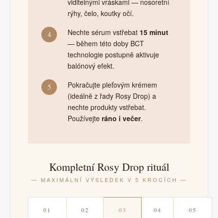
viditelnými vráskami — nosoretní
rýhy, čelo, koutky očí.
Nechte sérum vstřebat
15 minut
4
— během této doby BCT
technologie postupně aktivuje
balónový efekt.
Pokračujte pleťovým krémem
5
(ideálně z řady Rosy Drop) a
nechte produkty vstřebat.
Používejte
ráno i večer
.
Kompletní Rosy Drop rituál
— MAXIMÁLNÍ VÝSLEDEK V 5 KROCÍCH —
01
02
03
04
05