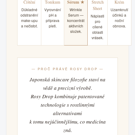
Sérum ★
Čištění
Tonikum
Stretch
Krém
Sheet
Důkladné
Vyrovnání
Wrinkle
Uzamknutí
odstranění
pH a
Serum —
účinků a
Náplasti
make-upu
příprava
koncentrát
noční
pro
a nečistot.
pleti.
aktivních
obnova.
cílené
složek.
oblasti
vrásek.
— PROČ PRÁVĚ ROSY DROP —
Japonská skincare filozofie staví na
vědě a precizní výrobě.
Rosy Drop kombinuje patentované
technologie s rostlinnými
alternativami
k tomu nejúčinnějšímu, co medicína
zná.