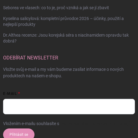
Seborea ve vlasech: co to je, proč vzniká a jak se jí zbavit
Kyselina salicylová: kompletní průvodce 2026 – účinky, použití a
nejlepší produkty
Dr.Althea recenze: Jsou korejská séra s niacínamidem opravdu tak
dobrá?
ODEBÍRAT NEWSLETTER
Vložte svůj e-mail a my vám budeme zasílat informace o nových
produktech na našem e-shopu.
E-MAIL
Vložením e-mailu souhlasíte s
podmínkami ochrany osobních údajů
Přihlásit se