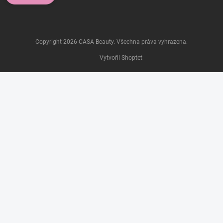
Copyright 2026
CASA Beauty
. Všechna práva vyhrazena.
Vytvořil Shoptet