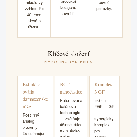
produkci
mladistvý
pevné
kolagenu
vzhled. Po
pokožky.
zevnitř.
40. roce
klesá o
třetinu.
Klíčové složení
— HERO INGREDIENTS —
Extrakt z
BCT
Komplex
ovária
nanočástice
3 GF
damascénské
Patentovaná
EGF +
růže
balónová
FGF + IGF
technologie
—
Rostlinný
— zvětšuje
synergický
analog
účinné látky
komplex
placenty —
8× hluboko
pro
3× účinnější
v pleti.
obnovu,