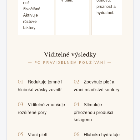
než
pružnost a
živočišná.
hydrataci.
Aktivuje
růstové
faktory.
Viditelné výsledky
— PO PRAVIDELNÉM POUŽÍVÁNÍ —
01
02
Redukuje jemné i
Zpevňuje pleť a
hluboké vrásky zevnitř
vrací mladistvé kontury
03
04
Viditelně zmenšuje
Stimuluje
rozšířené póry
přirozenou produkci
kolagenu
05
06
Vrací pleti
Hluboko hydratuje