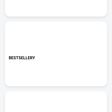
k
ů
BESTSELLERY