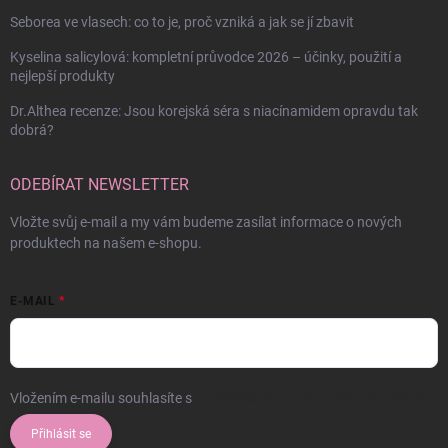
Seborea ve vlasech: co to je, proč vzniká a jak se jí zbavit
Kyselina salicylová: kompletní průvodce 2026 – účinky, použití a
nejlepší produkty
Dr.Althea recenze: Jsou korejská séra s niacínamidem opravdu tak
dobrá?
ODEBÍRAT NEWSLETTER
Vložte svůj e-mail a my vám budeme zasílat informace o nových
produktech na našem e-shopu.
E-MAIL
Vložením e-mailu souhlasíte s
podmínkami ochrany osobních údajů
Přihlásit se