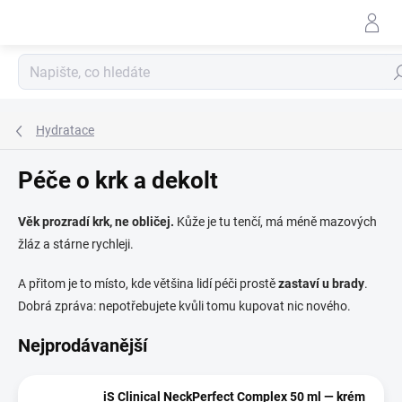
Přejít
na
obsah
Hle
Hydratace
Péče o krk a dekolt
Věk prozradí krk, ne obličej.
Kůže je tu tenčí, má méně mazových
žláz a stárne rychleji.
A přitom je to místo, kde většina lidí péči prostě
zastaví u brady
.
Dobrá zpráva: nepotřebujete kvůli tomu kupovat nic nového.
Nejprodávanější
iS Clinical NeckPerfect Complex 50 ml — krém