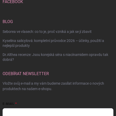
FACEBOOK
BLOG
Seborea ve vlasech: co to je, proč vzniká a jak se jí zbavit
Kyselina salicylová: kompletní průvodce 2026 – účinky, použití a
nejlepší produkty
Dr.Althea recenze: Jsou korejská séra s niacínamidem opravdu tak
dobrá?
ODEBÍRAT NEWSLETTER
Vložte svůj e-mail a my vám budeme zasílat informace o nových
produktech na našem e-shopu.
E-MAIL