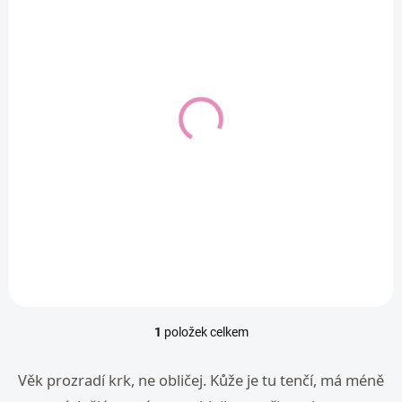
s
p
r
o
d
SKLADEM
u
iS Clinical
k
NeckPerfect Complex
t
50 ml — krém na krk a
ů
dekolt
3 360 Kč
Do košíku
1
položek celkem
O
v
l
Věk prozradí krk, ne obličej. Kůže je tu tenčí, má méně
á