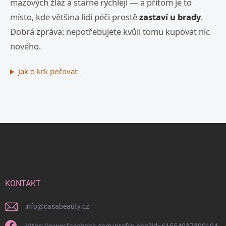
mazových žláz a stárne rychleji — a přitom je to
d
a
místo, kde většina lidí péči prostě
zastaví u brady
.
c
Dobrá zpráva: nepotřebujete kvůli tomu kupovat nic
í
p
nového.
r
v
k
Jak o krk pečovat
y
v
ý
p
i
Z
s
u
á
p
a
t
í
KONTAKT
info
@
casabeauty.cz