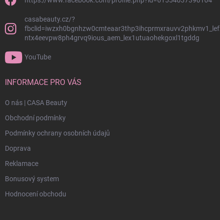
https://www.facebook.com/profile.php?id=61554037390104
casabeauty.cz/?
fbclid=iwzxh0bgnhzw0cmteaar3thp3ihcprmxrauvv2phkmv1_lef
ntx4eevpw8ph4grvq9ious_aem_lex1utuaohekgoxl1tgddg
YouTube
INFORMACE PRO VÁS
O nás | CASA Beauty
Obchodní podmínky
Podmínky ochrany osobních údajů
Doprava
Reklamace
Bonusový system
Hodnocení obchodu