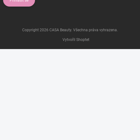
Přihlásit se
Copyright 2026
CASA Beauty
. Všechna práva vyhrazena.
Vytvořil Shoptet