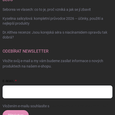
Seborea ve vlasech: co to je, proč vzniká a jak se jí zbavit
Kyselina salicylová: kompletní průvodce 2026 – účinky, použití a
nejlepší produkty
Dr.Althea recenze: Jsou korejská séra s niacínamidem opravdu tak
dobrá?
ODEBÍRAT NEWSLETTER
Vložte svůj e-mail a my vám budeme zasílat informace o nových
produktech na našem e-shopu.
E-MAIL
Vložením e-mailu souhlasíte s
podmínkami ochrany osobních údajů