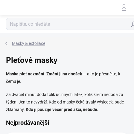
Přejít
na
obsah
Hle
Masky & exfoliace
Pleťové masky
Maska pleť nezmění. Změní ji na dnešek
— a to je přesně to, k
čemu je.
Za dvacet minut dodá tolik účinných látek, kolik krém nedodá za
týden. Jen to nevydrží. Kdo od masky čeká trvalý výsledek, bude
zklamaný.
Kdo ji použije večer před akcí, nebude.
Nejprodávanější