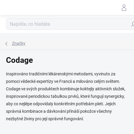
Přejít
na
obsah
Hle
Značky
Codage
Inspirováno tradičními lékárenskými metodami, vyvinuto za
pomoci vědecké expertízy ve Francii a milováno celým světem.
Codage ve svých produktech kombinuje koktejly aktivních složek,
inspirované periodickou tabulkou prvků, které fungují synergicky,
aby co nejlépe odpovídaly konkrétním potřebám pleti. Jejich
správná kombinace a dávkování přináší pokožce všechny
nezbytné živiny pro její správné fungování.