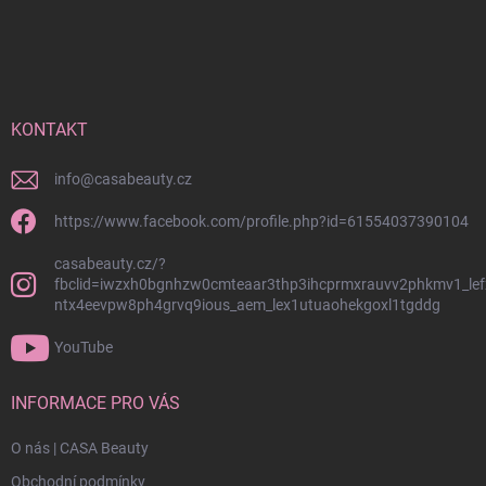
Z
á
p
a
t
í
KONTAKT
info
@
casabeauty.cz
https://www.facebook.com/profile.php?id=61554037390104
casabeauty.cz/?
fbclid=iwzxh0bgnhzw0cmteaar3thp3ihcprmxrauvv2phkmv1_lef
ntx4eevpw8ph4grvq9ious_aem_lex1utuaohekgoxl1tgddg
YouTube
INFORMACE PRO VÁS
O nás | CASA Beauty
Obchodní podmínky