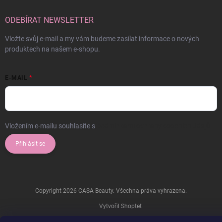
ODEBÍRAT NEWSLETTER
Vložte svůj e-mail a my vám budeme zasílat informace o nových
produktech na našem e-shopu.
E-MAIL
Vložením e-mailu souhlasíte s
podmínkami ochrany osobních údajů
Přihlásit se
Copyright 2026
CASA Beauty
. Všechna práva vyhrazena.
Vytvořil Shoptet