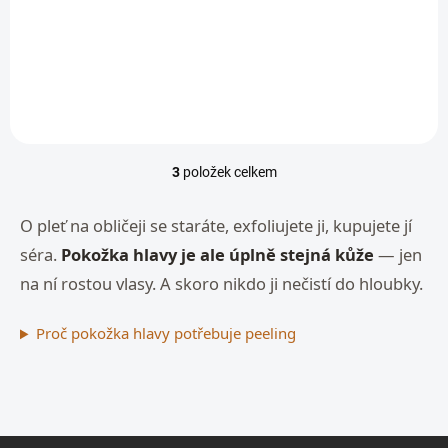
Shampoo | Hadat
1 050 Kč
Cosmetics
Do košíku
3
položek celkem
O
v
l
O pleť na obličeji se staráte, exfoliujete ji, kupujete jí
á
séra.
Pokožka hlavy je ale úplně stejná kůže
— jen
d
a
na ní rostou vlasy. A skoro nikdo ji nečistí do hloubky.
c
í
p
Proč pokožka hlavy potřebuje peeling
r
v
k
y
v
Z
ý