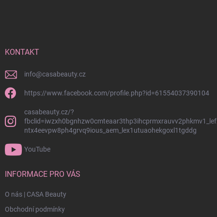
p
á
i
p
s
a
u
t
í
KONTAKT
info
@
casabeauty.cz
https://www.facebook.com/profile.php?id=61554037390104
casabeauty.cz/?
fbclid=iwzxh0bgnhzw0cmteaar3thp3ihcprmxrauvv2phkmv1_lef
ntx4eevpw8ph4grvq9ious_aem_lex1utuaohekgoxl1tgddg
YouTube
INFORMACE PRO VÁS
O nás | CASA Beauty
Obchodní podmínky