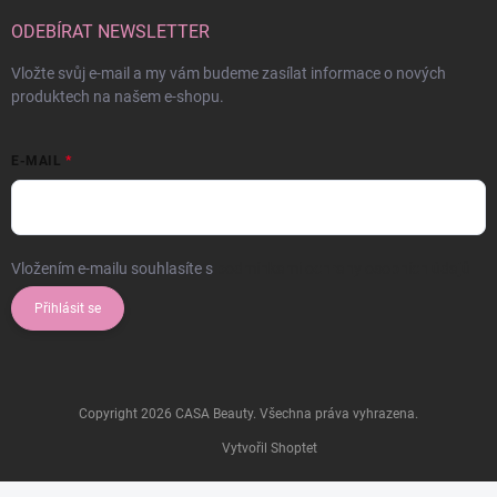
ODEBÍRAT NEWSLETTER
Vložte svůj e-mail a my vám budeme zasílat informace o nových
produktech na našem e-shopu.
E-MAIL
Vložením e-mailu souhlasíte s
podmínkami ochrany osobních údajů
Přihlásit se
Copyright 2026
CASA Beauty
. Všechna práva vyhrazena.
Vytvořil Shoptet