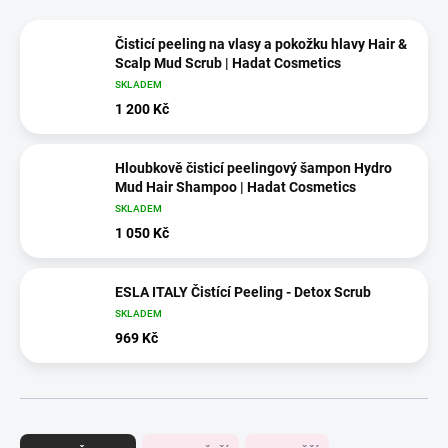
Čisticí peeling na vlasy a pokožku hlavy Hair &
Scalp Mud Scrub | Hadat Cosmetics
SKLADEM
1 200 Kč
Hloubkově čisticí peelingový šampon Hydro
Mud Hair Shampoo | Hadat Cosmetics
SKLADEM
1 050 Kč
ESLA ITALY Čistící Peeling - Detox Scrub
SKLADEM
969 Kč
Ř