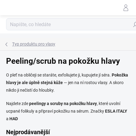
Přejít
na
obsah
Hle
Typ produktu pro vlasy
Peeling/scrub na pokožku hlavy
O pleť na obličeji se staráte, exfoliujete ji, kupujete jí séra.
Pokožka
hlavy je ale úplně stejná kůže
— jen na ní rostou vlasy. A skoro
nikdo ji nečistí do hloubky.
Najdete zde
peelingy a scruby na pokožku hlavy
, které uvolní
ucpané folikuly a připraví pokožku na sérum. Značky
ESLA ITALY
a
HAD
Nejprodávanější