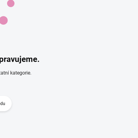
ipravujeme.
atní kategorie.
odu