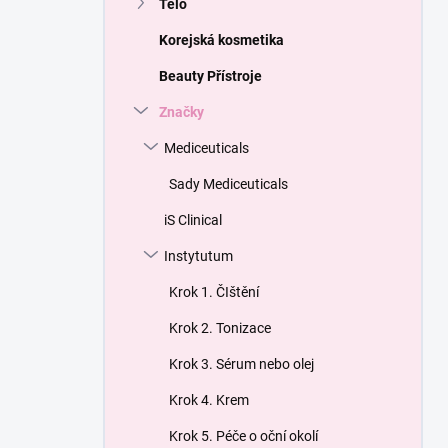
Tělo
a
n
Korejská kosmetika
e
Beauty Přístroje
l
Značky
Mediceuticals
Sady Mediceuticals
iS Clinical
Instytutum
Krok 1. ČIštění
Krok 2. Tonizace
Krok 3. Sérum nebo olej
Krok 4. Krem
Krok 5. Péče o oční okolí