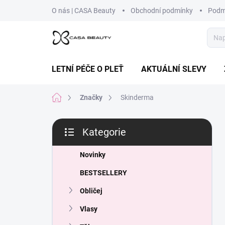
Přejít
O nás | CASA Beauty
Obchodní podmínky
Podm
na
obsah
LETNÍ PÉČE O PLEŤ
AKTUÁLNÍ SLEVY
Domů
Značky
Skinderma
P
Kategorie
o
Přeskočit
s
kategorie
t
Novinky
r
BESTSELLERY
a
n
Obličej
n
Vlasy
í
p