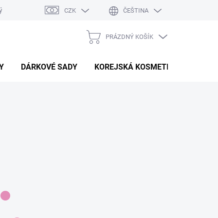
ý system
Hodnocení obchodu
CZK
ČEŠTINA
PRÁZDNÝ KOŠÍK
NÁKUPNÍ
KOŠÍK
Y
DÁRKOVÉ SADY
KOREJSKÁ KOSMETIKA
BEAU