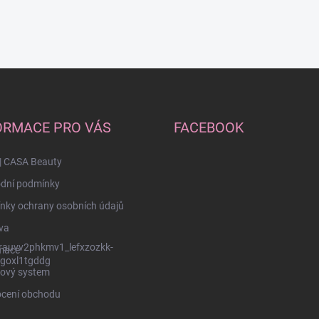
ORMACE PRO VÁS
FACEBOOK
| CASA Beauty
dní podmínky
nky ochrany osobních údajů
va
rauvv2phkmv1_lefxzozkk-
mace
goxl1tgddg
ový system
cení obchodu