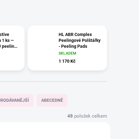
Active
HL ABR Complex
 1 ks —
Peelingové Polštářky
 peeling
- Peeling Pads
SKLADEM
1 170 Kč
RODÁVANĚJŠÍ
ABECEDNĚ
48
položek celkem