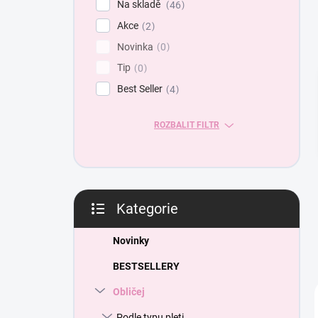
Na skladě
46
a
Akce
n
2
e
Novinka
0
l
Tip
0
Best Seller
4
ROZBALIT FILTR
Kategorie
Přeskočit
kategorie
Novinky
BESTSELLERY
Obličej
Podle typu pleti