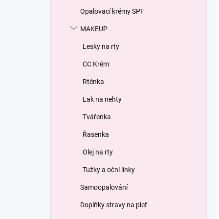
Opalovací krémy SPF
MAKEUP
Lesky na rty
СС Krém
Rtěnka
Lak na nehty
Tvářenka
Řasenka
Olej na rty
Tužky a oční linky
Samoopalování
Doplňky stravy na pleť