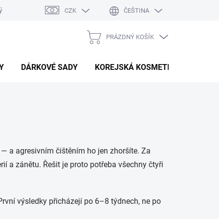
ý system
Hodnocení obchodu
CZK
ČEŠTINA
PRÁZDNÝ KOŠÍK
NÁKUPNÍ
KOŠÍK
Y
DÁRKOVÉ SADY
KOREJSKÁ KOSMETIKA
BEAU
— a agresivním čištěním ho jen zhoršíte. Za
 a zánětu. Řešit je proto potřeba všechny čtyři
 První výsledky přicházejí po 6–8 týdnech, ne po