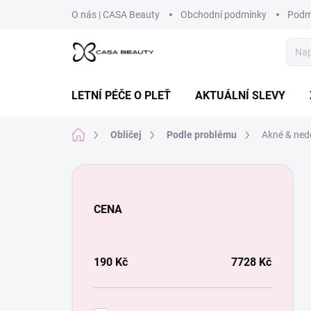
Přejít
O nás | CASA Beauty
Obchodní podmínky
Podm
na
obsah
LETNÍ PÉČE O PLEŤ
AKTUÁLNÍ SLEVY
Domů
Obličej
Podle problému
Akné & ned
P
o
s
CENA
t
r
a
n
190
Kč
7728
Kč
n
í
p