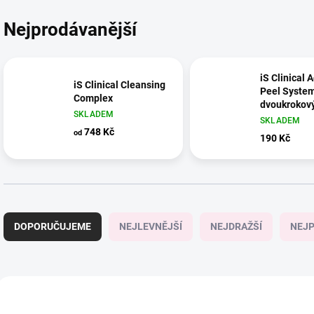
Nejprodávanější
iS Clinical 
iS Clinical Cleansing
Peel System
Complex
dvoukrokový
SKLADEM
vzorek
SKLADEM
748 Kč
od
190 Kč
Ř
a
DOPORUČUJEME
NEJLEVNĚJŠÍ
NEJDRAŽŠÍ
NEJP
z
e
n
í
V
p
ý
r