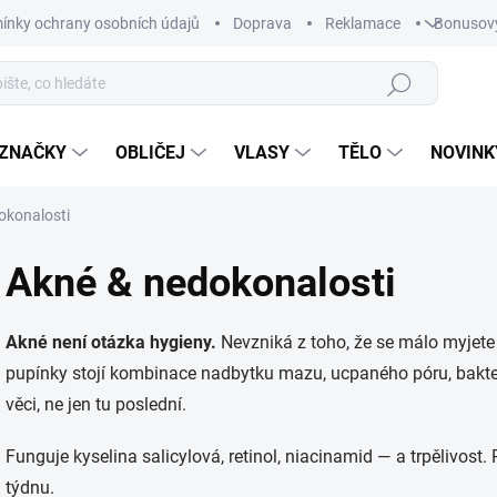
ínky ochrany osobních údajů
Doprava
Reklamace
Bonusov
Hledat
ZNAČKY
OBLIČEJ
VLASY
TĚLO
NOVINK
okonalosti
Akné & nedokonalosti
Akné není otázka hygieny.
Nevzniká z toho, že se málo myjete 
pupínky stojí kombinace nadbytku mazu, ucpaného póru, bakterií
věci, ne jen tu poslední.
Funguje kyselina salicylová, retinol, niacinamid — a trpělivost.
týdnu.