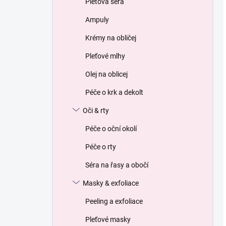
Pleťová séra
Ampuly
Krémy na obličej
Pleťové mlhy
Olej na oblicej
Péče o krk a dekolt
Oči & rty
Péče o oční okolí
Péče o rty
Séra na řasy a obočí
Masky & exfoliace
Peeling a exfoliace
Pleťové masky