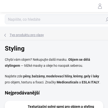
Přejít
na
obsah
Hle
Typ produktu pro vlasy
Styling
Chybí vám objem? Nekupujte další masku.
Objem se dělá
stylingem
— těžké masky a oleje ho naopak seberou.
Najdete zde
pěny, balzámy, modelovací hlíny, krémy, gely i laky
pro objem, texturu a fixaci. Značky
Mediceuticals
a
ESLA ITALY
.
Nejprodávanější
Texturizační solný sprej pro objem a styling