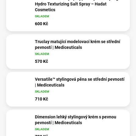
Hydro Texturizing Salt Spray – Hadat
Cosmetics
SKLADEM
600 Kč
Truclay matující modelovací krém se střední
pevností | Mediceuticals
SKLADEM
570 Kč
Versatile™ stylingová pěna se střední pevností
| Mediceuticals
SKLADEM
710 Kč
Dimension lehký stylingový krém s pevnou
pevností | Mediceuticals
SKLADEM