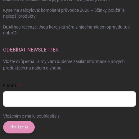
Kyselina salicylová: kompletní průvodce 2026 – účinky, použití a
nejlepší produkty
Dr.Althea recenze: Jsou korejská séra s niacínamidem opravdu tak
dobrá?
ODEBÍRAT NEWSLETTER
Vložte svůj e-mail a my vám budeme zasílat informace o nových
produktech na našem e-shopu.
E-MAIL
Vložením e-mailu souhlasíte s
podmínkami ochrany osobních údajů
Přihlásit se