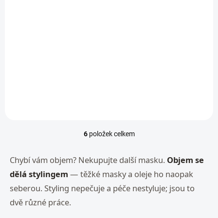
SKLADEM
SKLADEM
Truclay matující
Versatile™ stylingová
modelovací krém se
pěna se střední
střední pevností |
pevností |
Mediceuticals
Mediceuticals
570 Kč
710 Kč
Do košíku
Do košíku
6
položek celkem
O
v
l
Chybí vám objem? Nekupujte další masku.
Objem se
á
dělá stylingem
— těžké masky a oleje ho naopak
d
a
seberou. Styling nepečuje a péče nestyluje; jsou to
c
dvě různé práce.
í
p