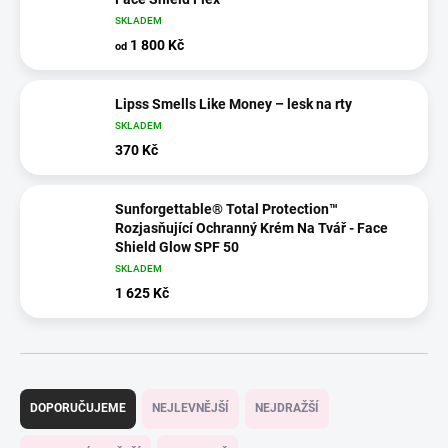
SKLADEM
1 800 Kč
od
Lipss Smells Like Money – lesk na rty
SKLADEM
370 Kč
Sunforgettable® Total Protection™
Rozjasňující Ochranný Krém Na Tvář - Face
Shield Glow SPF 50
SKLADEM
1 625 Kč
Ř
a
DOPORUČUJEME
NEJLEVNĚJŠÍ
NEJDRAŽŠÍ
z