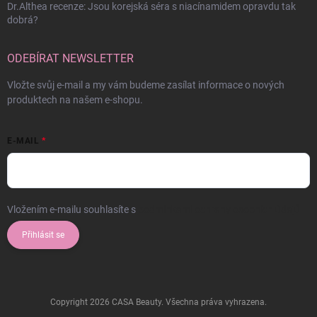
Dr.Althea recenze: Jsou korejská séra s niacínamidem opravdu tak
dobrá?
ODEBÍRAT NEWSLETTER
Vložte svůj e-mail a my vám budeme zasílat informace o nových
produktech na našem e-shopu.
E-MAIL
Vložením e-mailu souhlasíte s
podmínkami ochrany osobních údajů
Přihlásit se
Copyright 2026
CASA Beauty
. Všechna práva vyhrazena.