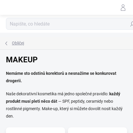
Přejít
na
obsah
Hle
Obličej
MAKEUP
Nemáme sto odstínů korektorů a nesnažíme se konkurovat
drogerii.
Naše dekorativní kosmetika má jedno společné pravidlo:
každý
produkt musí pleti něco dát
— SPF, peptidy, ceramidy nebo
rostlinné pigmenty. Make-up, který si můžete dovolit nosit každý
den.