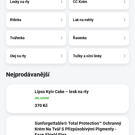
Lesky na rty
СС Krém
Rtěnka
Lak na nehty
Tvářenka
Řasenka
Olej na rty
Tužky a oční linky
Nejprodávanější
Lipss Kyiv Cake – lesk na rty
SKLADEM
370 Kč
Sunforgettable® Total Protection™ Ochranný
Krém Na Tvář S Přizpůsobivými Pigmenty -
Face Shield Flex