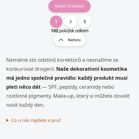
Načíst 24 dalších
1
5
O
S
v
t
102
položek celkem
l
r
Nahoru
á
á
d
n
a
k
Nemáme sto odstínů korektorů a nesnažíme se
c
o
í
konkurovat drogerii.
Naše dekorativní kosmetika
p
v
r
má jedno společné pravidlo: každý produkt musí
á
v
n
pleti něco dát
— SPF, peptidy, ceramidy nebo
k
í
y
rostlinné pigmenty. Make-up, který si můžete dovolit
v
nosit každý den.
ý
p
i
Co u nás najdete a proč
s
u