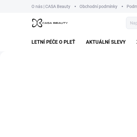
Přejít
O nás | CASA Beauty
Obchodní podmínky
Podm
na
obsah
LETNÍ PÉČE O PLEŤ
AKTUÁLNÍ SLEVY
Předchozí