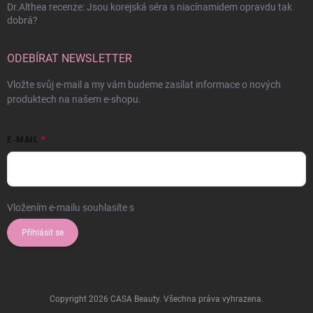
Dr.Althea recenze: Jsou korejská séra s niacínamidem opravdu tak
dobrá?
ODEBÍRAT NEWSLETTER
Vložte svůj e-mail a my vám budeme zasílat informace o nových
produktech na našem e-shopu.
E-MAIL
Vložením e-mailu souhlasíte s
podmínkami ochrany osobních údajů
Přihlásit se
Copyright 2026
CASA Beauty
. Všechna práva vyhrazena.