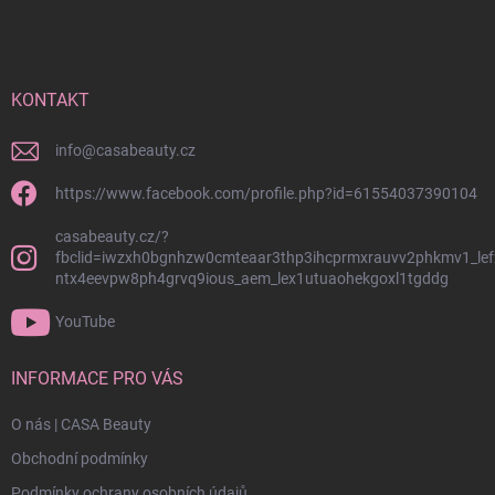
á
p
a
t
í
KONTAKT
info
@
casabeauty.cz
https://www.facebook.com/profile.php?id=61554037390104
casabeauty.cz/?
fbclid=iwzxh0bgnhzw0cmteaar3thp3ihcprmxrauvv2phkmv1_lef
ntx4eevpw8ph4grvq9ious_aem_lex1utuaohekgoxl1tgddg
YouTube
INFORMACE PRO VÁS
O nás | CASA Beauty
Obchodní podmínky
Podmínky ochrany osobních údajů