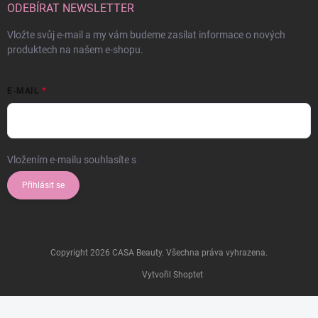
ODEBÍRAT NEWSLETTER
Vložte svůj e-mail a my vám budeme zasílat informace o nových
produktech na našem e-shopu.
E-MAIL
Vložením e-mailu souhlasíte s
podmínkami ochrany osobních údajů
Přihlásit se
Copyright 2026
CASA Beauty
. Všechna práva vyhrazena.
Vytvořil Shoptet