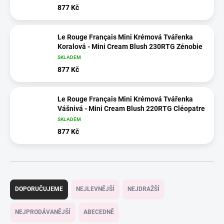
877 Kč
Le Rouge Français Mini Krémová Tvářenka
Koralová - Mini Cream Blush 230RTG Zénobie
SKLADEM
877 Kč
Le Rouge Français Mini Krémová Tvářenka
Vášnivá - Mini Cream Blush 220RTG Cléopatre
SKLADEM
877 Kč
Ř
a
DOPORUČUJEME
NEJLEVNĚJŠÍ
NEJDRAŽŠÍ
z
e
NEJPRODÁVANĚJŠÍ
ABECEDNĚ
n