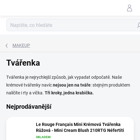
Přejít
na
obsah
Hle
MAKEUP
Tvářenka
Tvářenka je nejrychlejší způsob, jak vypadat odpočatě. Naše
krémové tvářenky navíc
nejsou jen na tváře
: stejným produktem
nalíčíte i rty a víčka.
Tři kroky, jedna krabička.
Nejprodávanější
Le Rouge Français Mini Krémová Tvářenka
Růžová - Mini Cream Blush 210RTG Néfertiti
SKLADEM