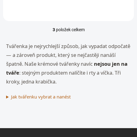
3
položek celkem
O
v
l
Tvářenka je nejrychlejší způsob, jak vypadat odpočatě
á
— a zároveň produkt, který se nejčastěji nanáší
d
a
špatně. Naše krémové tvářenky navíc
nejsou jen na
c
tváře
: stejným produktem nalíčíte i rty a víčka. Tři
í
p
kroky, jedna krabička.
r
v
k
Jak tvářenku vybrat a nanést
y
v
ý
p
i
Z
s
u