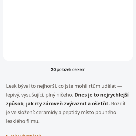
Na Rty - Lip Shine SPF
Lesk Na Rty S
35
Plumping Efektem -
Fancy Match Lip Gloss
1 019 Kč
700 Kč
Detail
Do košíku
20
položek celkem
O
v
l
Lesk býval to nejhorší, co jste mohli rtům udělat —
á
lepivý, vysušující, plný ničeho.
Dnes je to nejrychlejší
d
a
způsob, jak rty zároveň zvýraznit a ošetřit.
Rozdíl
c
je ve složení: ceramidy a peptidy místo pouhého
í
p
lesklého filmu.
r
v
k