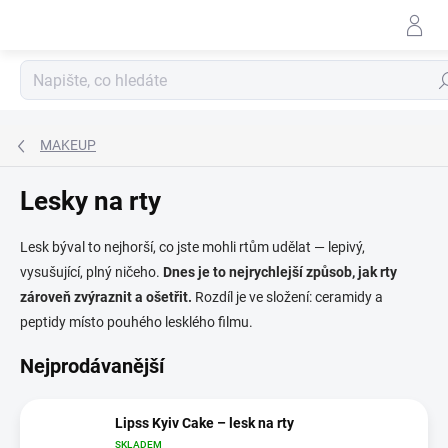
Přejít
na
obsah
Hle
MAKEUP
Lesky na rty
Lesk býval to nejhorší, co jste mohli rtům udělat — lepivý,
vysušující, plný ničeho.
Dnes je to nejrychlejší způsob, jak rty
zároveň zvýraznit a ošetřit.
Rozdíl je ve složení: ceramidy a
peptidy místo pouhého lesklého filmu.
Nejprodávanější
Lipss Kyiv Cake – lesk na rty
SKLADEM