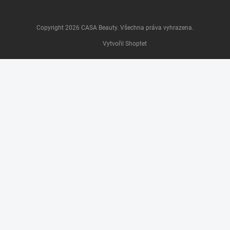
Copyright 2026
CASA Beauty
. Všechna práva vyhrazena.
Vytvořil Shoptet