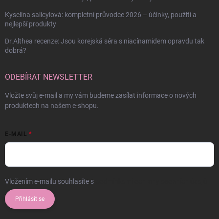
Kyselina salicylová: kompletní průvodce 2026 – účinky, použití a
nejlepší produkty
Dr.Althea recenze: Jsou korejská séra s niacínamidem opravdu tak
dobrá?
ODEBÍRAT NEWSLETTER
Vložte svůj e-mail a my vám budeme zasílat informace o nových
produktech na našem e-shopu.
E-MAIL
Vložením e-mailu souhlasíte s
podmínkami ochrany osobních údajů
Přihlásit se