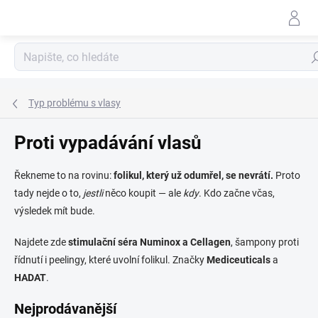
Přejít
na
obsah
Hle
Typ problému s vlasy
Proti vypadávání vlasů
Řekneme to na rovinu:
folikul, který už odumřel, se nevrátí.
Proto
tady nejde o to,
jestli
něco koupit — ale
kdy
. Kdo začne včas,
výsledek mít bude.
Najdete zde
stimulační séra Numinox a Cellagen
, šampony proti
řídnutí i peelingy, které uvolní folikul. Značky
Mediceuticals
a
HADAT
.
Nejprodávanější