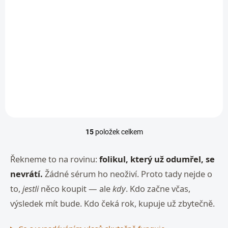
Stimulační sérum
Numinox™ pro růst
vlasů a zdraví
pokožky hlavy |
985 Kč
od
Mediceuticals
Detail
15
položek celkem
O
v
l
Řekneme to na rovinu:
folikul, který už odumřel, se
á
nevrátí.
Žádné sérum ho neoživí. Proto tady nejde o
d
a
to,
jestli
něco koupit — ale
kdy
. Kdo začne včas,
c
výsledek mít bude. Kdo čeká rok, kupuje už zbytečně.
í
p
r