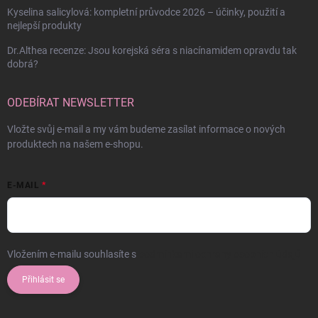
Kyselina salicylová: kompletní průvodce 2026 – účinky, použití a
nejlepší produkty
Dr.Althea recenze: Jsou korejská séra s niacínamidem opravdu tak
dobrá?
ODEBÍRAT NEWSLETTER
Vložte svůj e-mail a my vám budeme zasílat informace o nových
produktech na našem e-shopu.
E-MAIL
Vložením e-mailu souhlasíte s
podmínkami ochrany osobních údajů
Přihlásit se