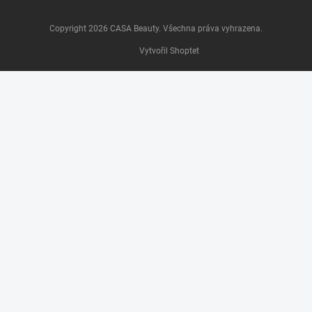
Copyright 2026
CASA Beauty
. Všechna práva vyhrazena.
Vytvořil Shoptet