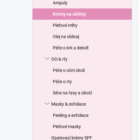
Ampuly
Krémy na obličej
Pleťové mlhy
Olej na oblicej
Péče o krk a dekolt
Oči & rty
Péče o oční okolí
Péče o rty
Séra na řasy a obočí
Masky & exfoliace
Peeling a exfoliace
Pleťové masky
Opalovací krémy SPF