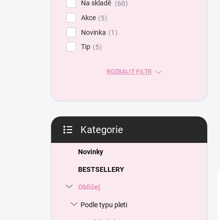
Na skladě
60
a
Akce
n
5
e
Novinka
1
l
Tip
5
ROZBALIT FILTR
Kategorie
Přeskočit
kategorie
Novinky
BESTSELLERY
Obličej
Podle typu pleti