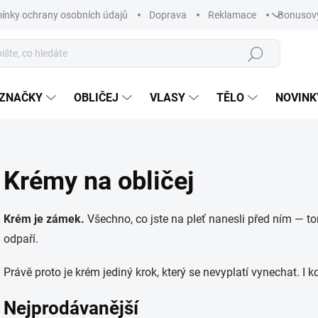
ínky ochrany osobních údajů
Doprava
Reklamace
Bonusov
Hledat
ZNAČKY
OBLIČEJ
VLASY
TĚLO
NOVINK
Krémy na obličej
Krém je zámek.
Všechno, co jste na pleť nanesli před ním — to
odpaří.
Právě proto je krém jediný krok, který se nevyplatí vynechat. I k
Nejprodávanější