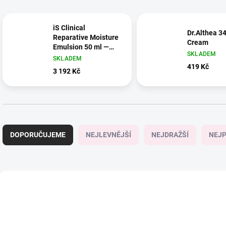
iS Clinical
Dr.Althea 34
Reparative Moisture
Cream
Emulsion 50 ml —
SKLADEM
regenerační
SKLADEM
hydratační emulze
419 Kč
3 192 Kč
Ř
a
DOPORUČUJEME
NEJLEVNĚJŠÍ
NEJDRAŽŠÍ
NEJP
z
e
n
í
V
p
ý
r
p
o
i
d
s