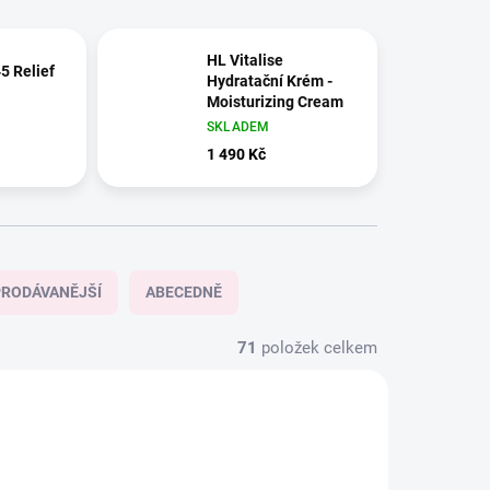
HL Vitalise
5 Relief
Hydratační Krém -
Moisturizing Cream
SKLADEM
1 490 Kč
RODÁVANĚJŠÍ
ABECEDNĚ
71
položek celkem
AKCE