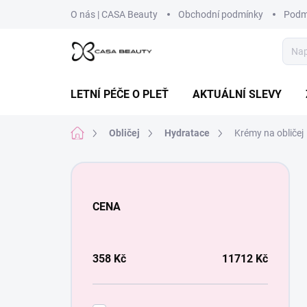
Přejít
O nás | CASA Beauty
Obchodní podmínky
Podm
na
obsah
LETNÍ PÉČE O PLEŤ
AKTUÁLNÍ SLEVY
Domů
Obličej
Hydratace
Krémy na obličej
P
o
s
CENA
t
r
a
n
358
Kč
11712
Kč
n
í
p