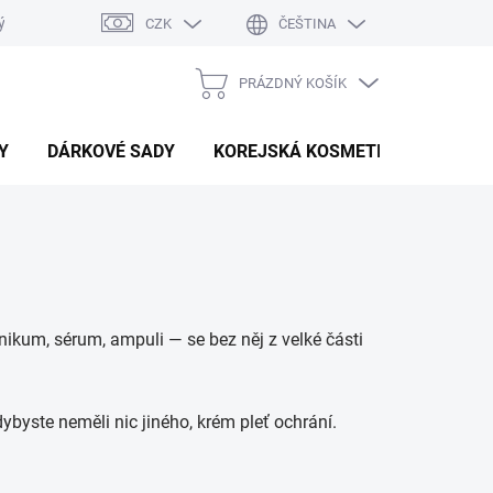
ý system
Hodnocení obchodu
CZK
ČEŠTINA
PRÁZDNÝ KOŠÍK
NÁKUPNÍ
KOŠÍK
Y
DÁRKOVÉ SADY
KOREJSKÁ KOSMETIKA
BEAU
nikum, sérum, ampuli — se bez něj z velké části
dybyste neměli nic jiného, krém pleť ochrání.