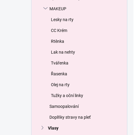
MAKEUP
Lesky na rty
СС Krém
Rtěnka
Lak na nehty
Tvářenka
Řasenka
Olej na rty
Tužky a oční linky
Samoopalování
Doplňky stravy na pleť
Vlasy