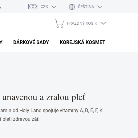
ý system
Hodnocení obchodu
CZK
ČEŠTINA
PRÁZDNÝ KOŠÍK
NÁKUPNÍ
KOŠÍK
Y
DÁRKOVÉ SADY
KOREJSKÁ KOSMETIKA
BEAU
 unavenou a zralou pleť
amin od Holy Land spojuje vitamíny A, B, E, F, K
í pleti zdravou zář.