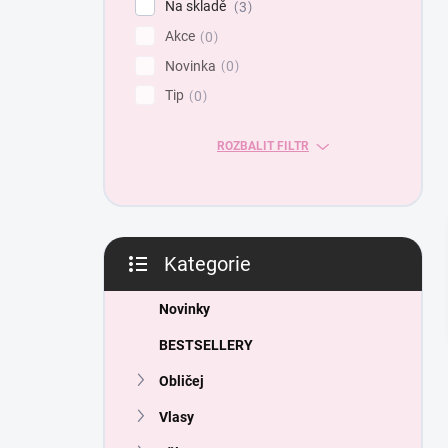
Na skladě
3
a
Akce
n
0
e
Novinka
0
l
Tip
0
ROZBALIT FILTR
Kategorie
Přeskočit
kategorie
Novinky
BESTSELLERY
Obličej
Vlasy