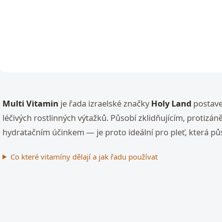
cena:
Do košíku
Do košíku
O
v
Multi Vitamin
je řada izraelské značky
Holy Land
postave
l
á
léčivých rostlinných výtažků. Působí zklidňujícím, protizáně
d
hydratačním účinkem — je proto ideální pro pleť, která pů
a
c
í
Co které vitamíny dělají a jak řadu používat
p
r
v
k
y
v
ý