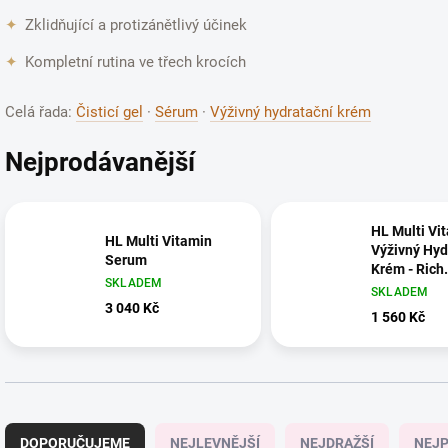
✦
Zklidňující a protizánětlivý účinek
✦
Kompletní rutina ve třech krocích
Celá řada:
Čisticí gel
·
Sérum
·
Výživný hydratační krém
Nejprodávanější
HL Multi Vi
HL Multi Vitamin
Výživný Hyd
Serum
Krém - Rich
SKLADEM
Moisturizin
SKLADEM
3 040 Kč
1 560 Kč
Ř
a
DOPORUČUJEME
NEJLEVNĚJŠÍ
NEJDRAŽŠÍ
NEJP