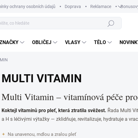
ínky ochrany osobních údajů
Doprava
Reklamace
Bonusov
Hledat
ZNAČKY
OBLIČEJ
VLASY
TĚLO
NOVINK
AMIN
MULTI VITAMIN
Multi Vitamin – vitamínová péče pro
Koktejl vitamínů pro pleť, která ztratila svěžest.
Řada Multi Vit
a H s léčivými výtažky — zklidňuje, revitalizuje, hydratuje a vrac
✦
Na unavenou, mdlou a zralou pleť