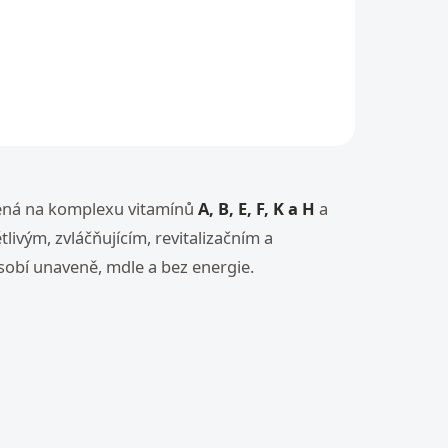
cena:
Do košíku
ná na komplexu vitamínů
A, B, E, F, K a H
a
tlivým, zvláčňujícím, revitalizačním a
sobí unaveně, mdle a bez energie.