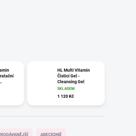
tamin
HL Multi Vitamin
ratační
Čisticí Gel -
Cleansing Gel
g Cream
SKLADEM
1 120 Kč
RODÁVANĚJŠÍ
ABECEDNĚ