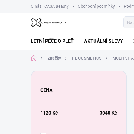
Přejít
O nás | CASA Beauty
Obchodní podmínky
Podm
na
obsah
LETNÍ PÉČE O PLEŤ
AKTUÁLNÍ SLEVY
Domů
Značky
HL COSMETICS
MULTI VIT
P
o
s
CENA
t
r
a
n
1120
Kč
3040
Kč
n
í
p