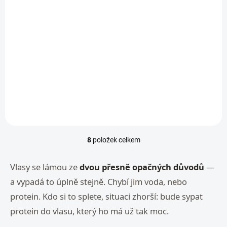
SKLADEM
SKLADEM
Vyživující olej pro lesk
Zjemňující
a obnovu vlasů Liquid
regenerační maska s
Silk Oil | Hadat
mikrokapslemi
Cosmetics
Microcapsule Hair
1 100 Kč
1 500 Kč
Mask | Hadat
Cosmetics
Do košíku
Do košíku
8
položek celkem
O
v
l
Vlasy se lámou ze
dvou přesně opačných důvodů
—
á
a vypadá to úplně stejně. Chybí jim voda, nebo
d
a
protein. Kdo si to splete, situaci zhorší: bude sypat
c
protein do vlasu, který ho má už tak moc.
í
p