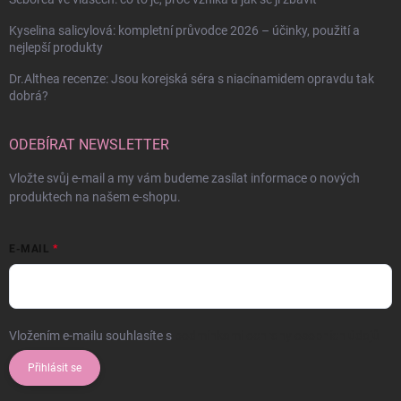
Kyselina salicylová: kompletní průvodce 2026 – účinky, použití a
nejlepší produkty
Dr.Althea recenze: Jsou korejská séra s niacínamidem opravdu tak
dobrá?
ODEBÍRAT NEWSLETTER
Vložte svůj e-mail a my vám budeme zasílat informace o nových
produktech na našem e-shopu.
E-MAIL
Vložením e-mailu souhlasíte s
podmínkami ochrany osobních údajů
Přihlásit se