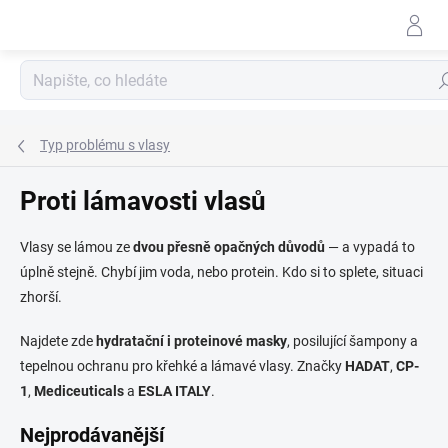
Přejít
na
obsah
Hle
Typ problému s vlasy
Proti lámavosti vlasů
Vlasy se lámou ze
dvou přesně opačných důvodů
— a vypadá to
úplně stejně. Chybí jim voda, nebo protein. Kdo si to splete, situaci
zhorší.
Najdete zde
hydratační i proteinové masky
, posilující šampony a
tepelnou ochranu pro křehké a lámavé vlasy. Značky
HADAT
,
CP-
1
,
Mediceuticals
a
ESLA ITALY
.
Nejprodávanější