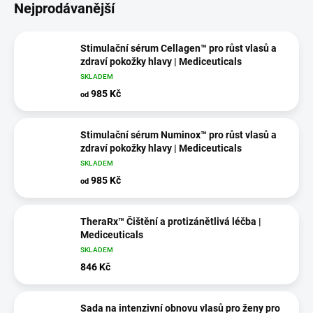
Nejprodávanější
Stimulační sérum Cellagen™ pro růst vlasů a
zdraví pokožky hlavy | Mediceuticals
SKLADEM
985 Kč
od
Stimulační sérum Numinox™ pro růst vlasů a
zdraví pokožky hlavy | Mediceuticals
SKLADEM
985 Kč
od
TheraRx™ Čištění a protizánětlivá léčba |
Mediceuticals
SKLADEM
846 Kč
Sada na intenzivní obnovu vlasů pro ženy pro