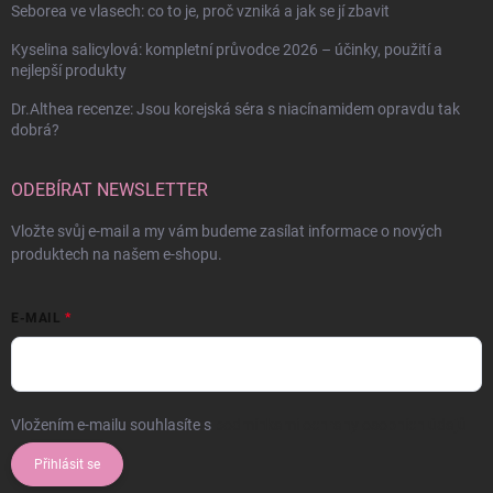
Seborea ve vlasech: co to je, proč vzniká a jak se jí zbavit
Kyselina salicylová: kompletní průvodce 2026 – účinky, použití a
nejlepší produkty
Dr.Althea recenze: Jsou korejská séra s niacínamidem opravdu tak
dobrá?
ODEBÍRAT NEWSLETTER
Vložte svůj e-mail a my vám budeme zasílat informace o nových
produktech na našem e-shopu.
E-MAIL
Vložením e-mailu souhlasíte s
podmínkami ochrany osobních údajů
Přihlásit se