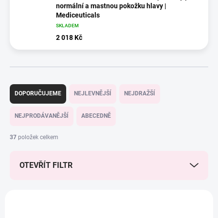
normální a mastnou pokožku hlavy |
Mediceuticals
SKLADEM
2 018 Kč
Ř
a
DOPORUČUJEME
NEJLEVNĚJŠÍ
NEJDRAŽŠÍ
z
e
NEJPRODÁVANĚJŠÍ
ABECEDNĚ
n
í
37
položek celkem
p
r
OTEVŘÍT FILTR
o
d
u
V
k
ý
NOVINKA
NOVINKA
t
p