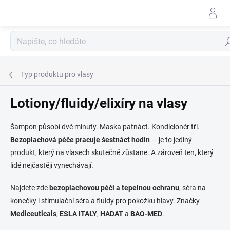
Přejít
na
obsah
Hle
Typ produktu pro vlasy
Lotiony/fluidy/elixíry na vlasy
Šampon působí dvě minuty. Maska patnáct. Kondicionér tři.
Bezoplachová péče pracuje šestnáct hodin
— je to jediný
produkt, který na vlasech skutečně zůstane. A zároveň ten, který
lidé nejčastěji vynechávají.
Najdete zde
bezoplachovou péči a tepelnou ochranu
, séra na
konečky i stimulační séra a fluidy pro pokožku hlavy. Značky
Mediceuticals
,
ESLA ITALY
,
HADAT
a
BAO-MED
.