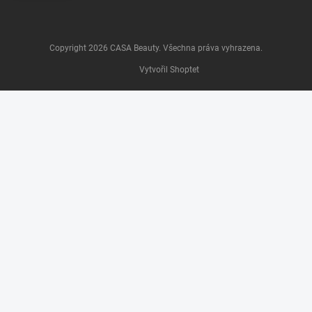
Copyright 2026
CASA Beauty
. Všechna práva vyhrazena.
Vytvořil Shoptet