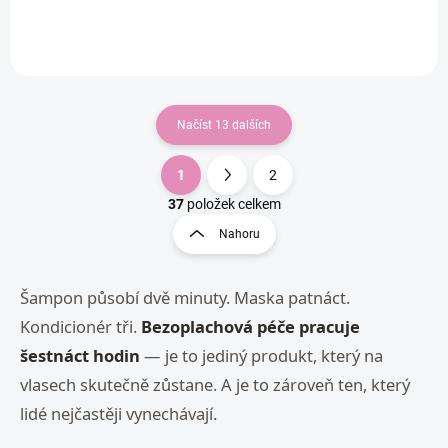
Načíst 13 dalších
1
2
O
S
v
t
37
položek celkem
l
r
Nahoru
á
á
d
n
a
k
Šampon působí dvě minuty. Maska patnáct.
c
o
í
Kondicionér tři.
Bezoplachová péče pracuje
p
v
r
šestnáct hodin
— je to jediný produkt, který na
á
v
n
vlasech skutečně zůstane. A je to zároveň ten, který
k
í
y
lidé nejčastěji vynechávají.
v