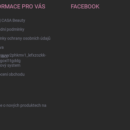
u
ORMACE PRO VÁS
FACEBOOK
| CASA Beauty
dní podmínky
nky ochrany osobních údajů
va
rauvv2phkmv1_lefxzozkk-
mace
goxl1tgddg
ový system
cení obchodu
ce o nových produktech na