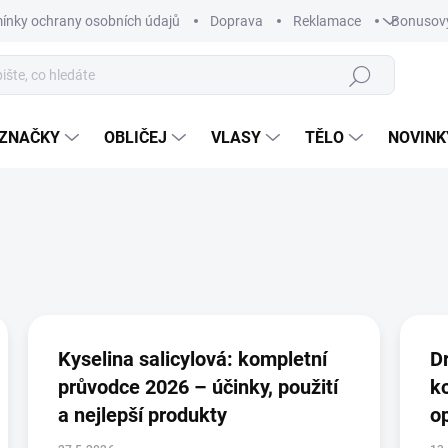
ínky ochrany osobních údajů
Doprava
Reklamace
Bonusov
Hledat
ZNAČKY
OBLIČEJ
VLASY
TĚLO
NOVINK
Kyselina salicylová: kompletní
D
průvodce 2026 – účinky, použití
k
a nejlepší produkty
o