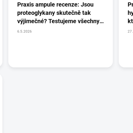
Praxis ampule recenze: Jsou
P
proteoglykany skutečně tak
h
výjimečné? Testujeme všechny
kt
druhy.
6.5.2026
27