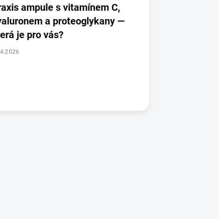
raxis ampule s vitamínem C,
yaluronem a proteoglykany —
erá je pro vás?
.4.2026