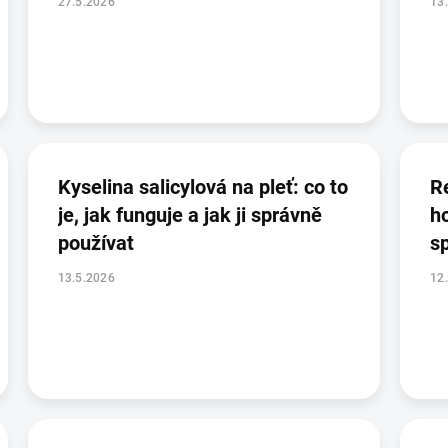
27.5.2026
13
Kyselina salicylová na pleť: co to
Re
je, jak funguje a jak ji správně
ho
používat
s
13.5.2026
12