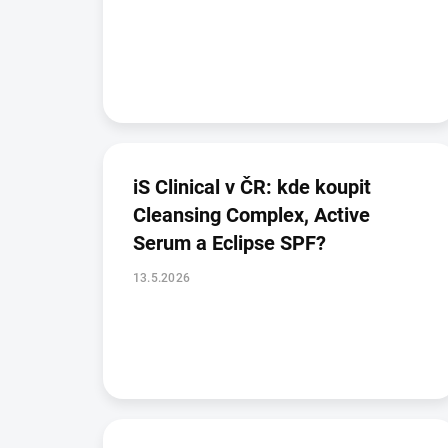
á
n
k
ů
іS Clinical v ČR: kde koupit
Cleansing Complex, Active
Serum a Eclipse SPF?
13.5.2026