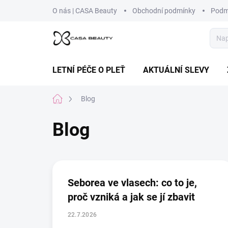
Přejít
O nás | CASA Beauty
Obchodní podmínky
Podm
na
obsah
LETNÍ PÉČE O PLEŤ
AKTUÁLNÍ SLEVY
Domů
Blog
Blog
V
ý
p
Seborea ve vlasech: co to je,
i
proč vzniká a jak se jí zbavit
s
č
22.7.2026
l