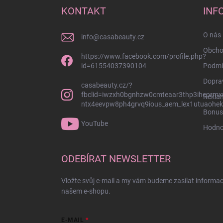
a
KONTAKT
INF
t
í
O nás 
info
@
casabeauty.cz
Obcho
https://www.facebook.com/profile.php?
id=61554037390104
Podmí
Dopra
casabeauty.cz/?
fbclid=iwzxh0bgnhzw0cmteaar3thp3ihcprmx
Rekla
ntx4eevpw8ph4grvq9ious_aem_lex1utuaohek
Bonus
YouTube
Hodno
ODEBÍRAT NEWSLETTER
Vložte svůj e-mail a my vám budeme zasílat informa
našem e-shopu.
E-MAIL