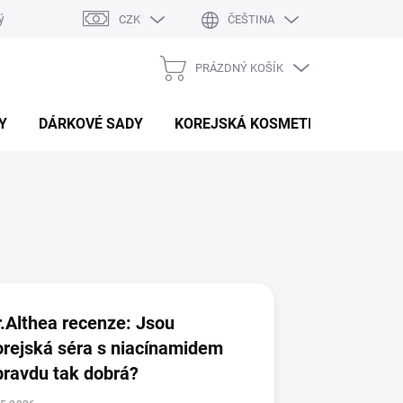
ý system
Hodnocení obchodu
CZK
ČEŠTINA
PRÁZDNÝ KOŠÍK
NÁKUPNÍ
KOŠÍK
Y
DÁRKOVÉ SADY
KOREJSKÁ KOSMETIKA
BEAU
r.Althea recenze: Jsou
orejská séra s niacínamidem
pravdu tak dobrá?