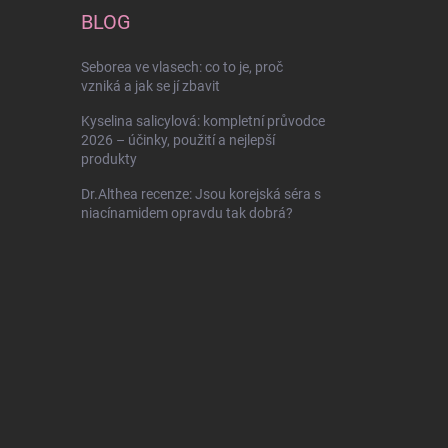
BLOG
Seborea ve vlasech: co to je, proč
vzniká a jak se jí zbavit
Kyselina salicylová: kompletní průvodce
2026 – účinky, použití a nejlepší
produkty
Dr.Althea recenze: Jsou korejská séra s
niacínamidem opravdu tak dobrá?