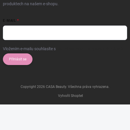
produktech na našem e-shopu.
E-MAIL
Vložením e-mailu souhlasíte s
podmínkami ochrany osobních údajů
Přihlásit se
Copyright 2026
CASA Beauty
. Všechna práva vyhrazena.
Vytvořil Shoptet