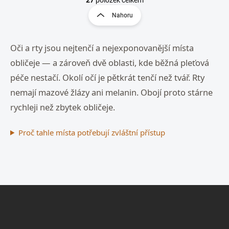
t
l
r
Nahoru
á
á
d
n
a
k
Oči a rty jsou nejtenčí a nejexponovanější místa
c
o
í
obličeje — a zároveň dvě oblasti, kde běžná pleťová
p
v
r
péče nestačí. Okolí očí je pětkrát tenčí než tvář. Rty
á
v
n
nemají mazové žlázy ani melanin. Obojí proto stárne
k
í
y
rychleji než zbytek obličeje.
v
ý
Proč tahle místa potřebují zvláštní přístup
p
i
s
u
Z
á
p
a