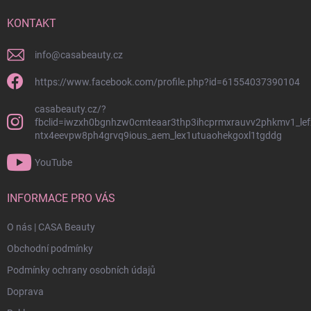
t
í
KONTAKT
info
@
casabeauty.cz
https://www.facebook.com/profile.php?id=61554037390104
casabeauty.cz/?
fbclid=iwzxh0bgnhzw0cmteaar3thp3ihcprmxrauvv2phkmv1_lef
ntx4eevpw8ph4grvq9ious_aem_lex1utuaohekgoxl1tgddg
YouTube
INFORMACE PRO VÁS
O nás | CASA Beauty
Obchodní podmínky
Podmínky ochrany osobních údajů
Doprava