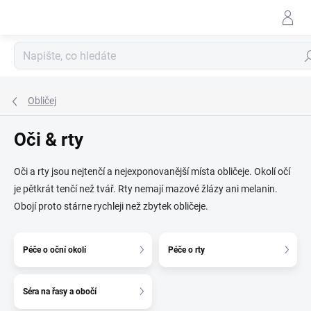
Přejít
na
obsah
Hle
Obličej
Oči & rty
Oči a rty jsou nejtenčí a nejexponovanější místa obličeje. Okolí očí
je pětkrát tenčí než tvář. Rty nemají mazové žlázy ani melanin.
Obojí proto stárne rychleji než zbytek obličeje.
Péče o oční okolí
Péče o rty
Séra na řasy a obočí