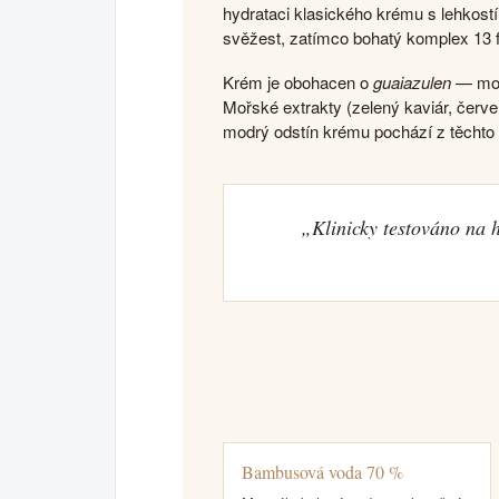
hydrataci klasického krému s lehkost
svěžest, zatímco bohatý komplex 13 f
Krém je obohacen o
guaiazulen
— modr
Mořské extrakty (zelený kaviár, červen
modrý odstín krému pochází z těchto 
„Klinicky testováno na h
Bambusová voda 70 %