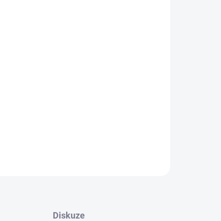
 KRÉM
bambusovou vodou
, 13násobným hyaluronovým
ty. Vstřebá se beze stopy mastnoty a okamžitě
vané pleti.
 zklidňuje podráždění, panthenol (10 000 ppm)
 testovaná dlouhotrvající hydratace.
jména citlivou a dehydratovanou. Non-comedogenic. Vegan
ZEPTAT SE
HLÍDAT
Diskuze