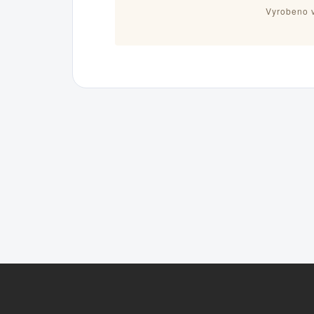
Vyrobeno v
Z
á
p