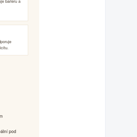
je bariéru a
poruje
icitu.
em
ální pod