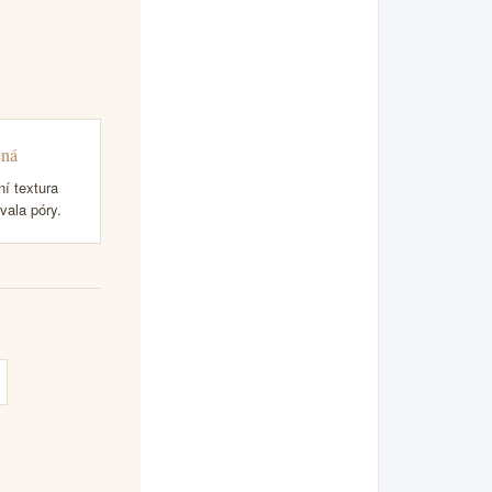
ená
í textura
vala póry.