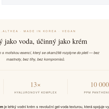
.ALTHEA · MADE IN KOREA · VEGAN
 jako voda, účinný jako krém
 s mořskou esencí, který se okamžitě rozplyne do pleti — bez
mastnoty, bez tíhy, bez kompromisů.
13×
10 000
HYALURONOVÝ KOMPLEX
PPM PANTHEN
am
je lehký vodní krém s revoluční gel-voda texturou, která spojuje v