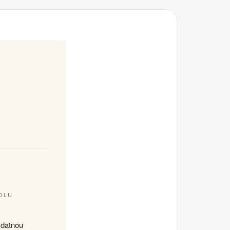
OLU
ydatnou