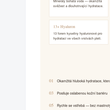
Minerály bohatá voda — okamžitá
svěžest a dlouhotrvající hydratace.
13× Hyaluron
13 forem kyseliny hyaluronové pro
hydrataci ve všech vrstvách pleti.
01
Okamžitá hluboká hydratace, která
03
Posiluje oslabenou kožní bariéru
05
Rychle se vstřebá — bez mastnoty 