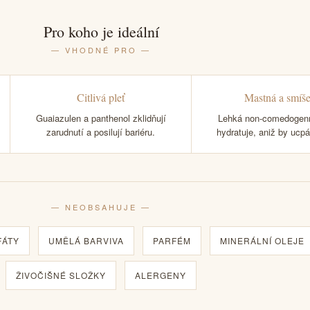
Pro koho je ideální
— VHODNÉ PRO —
Citlivá pleť
Mastná a smíš
Guaiazulen a panthenol zklidňují
Lehká non-comedogenn
zarudnutí a posilují bariéru.
hydratuje, aniž by ucpá
— NEOBSAHUJE —
FÁTY
UMĚLÁ BARVIVA
PARFÉM
MINERÁLNÍ OLEJE
ŽIVOČIŠNÉ SLOŽKY
ALERGENY