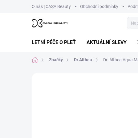
Přejít
O nás | CASA Beauty
Obchodní podmínky
Podm
na
obsah
LETNÍ PÉČE O PLEŤ
AKTUÁLNÍ SLEVY
Domů
Značky
Dr.Althea
Dr. Althea Aqua M
Neohodnoceno
Podrobnosti hodnoce
NOVINKA