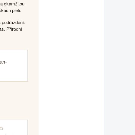
 a okamžitou
kách pleti.
a podráždění.
as. Přírodní
non-
pm