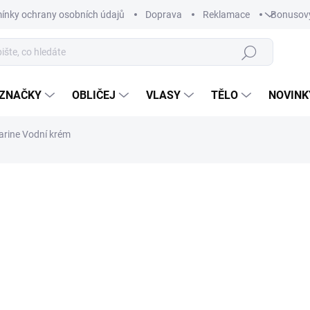
ínky ochrany osobních údajů
Doprava
Reklamace
Bonusov
Hledat
ZNAČKY
OBLIČEJ
VLASY
TĚLO
NOVINK
arine Vodní krém
ní
320 Kč
/ ks
Měrná
SKLADEM
cena:
−
+