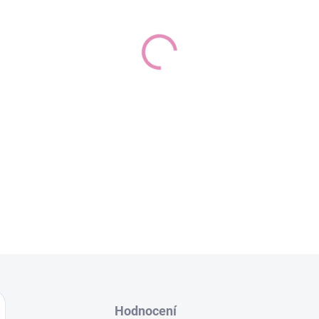
KOREJSKÁ PÉČE · VODNÍ
Lehký vodní krém se
70 % 
komplexem a mořskými extrak
obnovuje hydrataci dehydrato
Guaiazulen ze síně z heřmánku
posiluje kožní bariéru. Klinicky
Vhodné pro všechny typy pleti, ze
friendly.
DETAILNÍ INFORMACE
Hodnocení