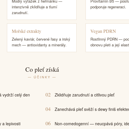
Modrý výtažek z heřmánku —
Provitamin B5 — posilu
intenzivně zklidňuje a tlumí
podporuje regeneraci.
zarudnutí.
Mořské extrakty
Vegan PDRN
Zelený kaviár, červené řasy a irský
Rostlinný PDRN — pod
mech — antioxidanty a minerály.
obnovu pleti a její elast
Co pleť získá
— ÚČINKY —
02
 vydrží celý den
Zklidňuje zarudnutí a citlivou pleť
04
Zanechává pleť svěží s dewy finiš efekt
06
a lepivosti
Non-comedogenní — neucpává póry, ide