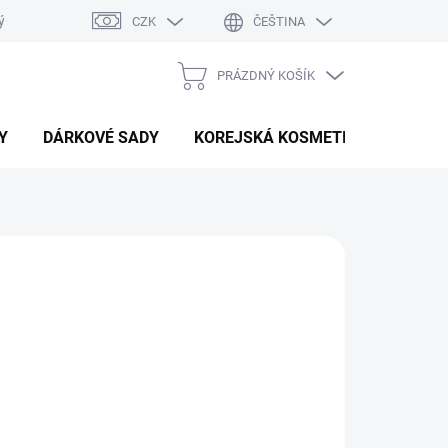
ý system
Hodnocení obchodu
CZK
ČEŠTINA
PRÁZDNÝ KOŠÍK
NÁKUPNÍ
KOŠÍK
Y
DÁRKOVÉ SADY
KOREJSKÁ KOSMETIKA
BEAU
Přidat do košíku