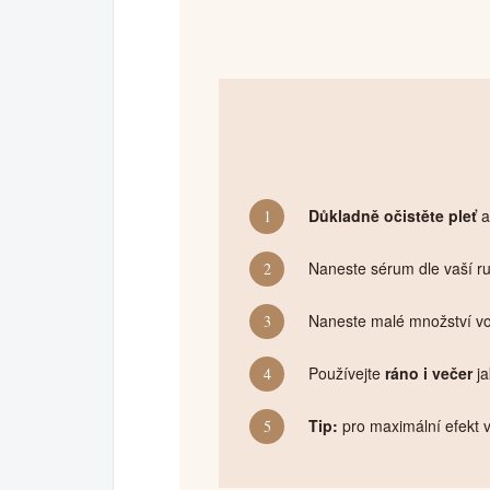
Důkladně očistěte pleť
a
1
Naneste sérum dle vaší ru
2
Naneste malé množství vod
3
Používejte
ráno i večer
ja
4
Tip:
pro maximální efekt v
5