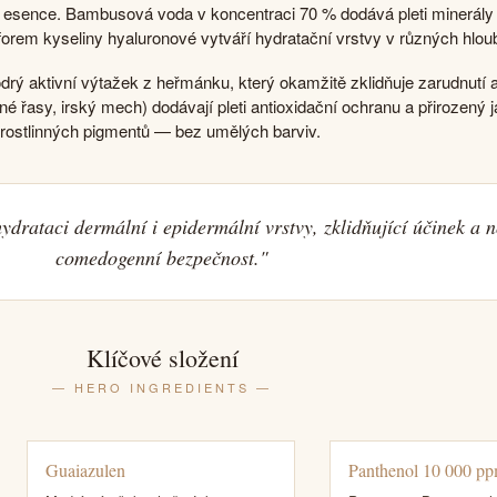
í esence. Bambusová voda v koncentraci 70 % dodává pleti minerály
orem kyseliny hyaluronové vytváří hydratační vrstvy v různých hloub
ý aktivní výtažek z heřmánku, který okamžitě zklidňuje zarudnutí 
é řasy, irský mech) dodávají pleti antioxidační ochranu a přirozený j
rostlinných pigmentů — bez umělých barviv.
ydrataci dermální i epidermální vrstvy, zklidňující účinek a 
comedogenní bezpečnost."
Klíčové složení
— HERO INGREDIENTS —
Guaiazulen
Panthenol 10 000 p