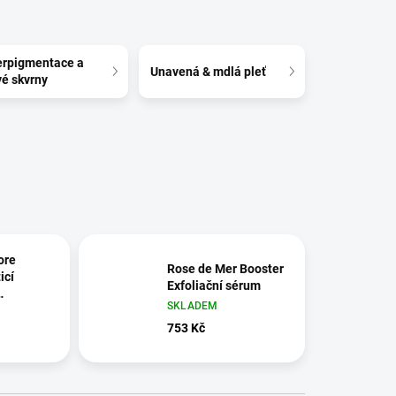
rpigmentace a
Unavená & mdlá pleť
é skvrny
ore
Rose de Mer Booster
icí
Exfoliační sérum
SKLADEM
órů
753 Kč