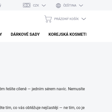
ý system
Hodnocení obchodu
CZK
ČEŠTINA
PRÁZDNÝ KOŠÍK
NÁKUPNÍ
KOŠÍK
Y
DÁRKOVÉ SADY
KOREJSKÁ KOSMETIKA
BEAU
blém řešíte cíleně — jedním sérem navíc. Nemusíte
te tím, co vás obtěžuje nejčastěji — ne tím, co je