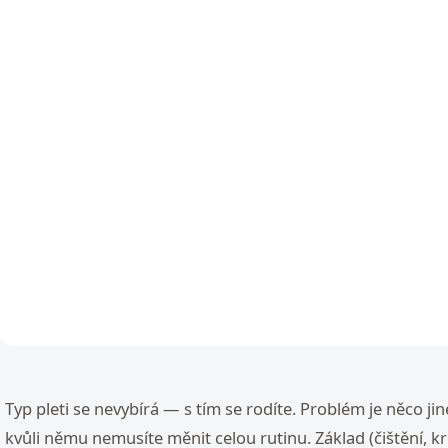
SKLADEM
S
Rose de Mer Korálový
Rose de Mer Tónuj
peeling - přírodní
ochranný krém
mýdlo
1 640 Kč
580 Kč
Do košíku
Do košíku
O
v
Typ pleti se nevybírá — s tím se rodíte. Problém je něco jin
l
á
kvůli němu nemusíte měnit celou rutinu. Základ (čištění, kr