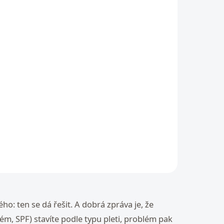
KLADEM
ící
ého: ten se dá řešit. A dobrá zpráva je, že
ém, SPF) stavíte podle typu pleti, problém pak