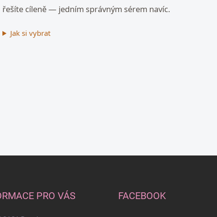
d
řešíte cíleně — jedním správným sérem navíc.
a
c
í
Jak si vybrat
p
r
v
k
y
v
ý
p
i
s
u
ORMACE PRO VÁS
FACEBOOK