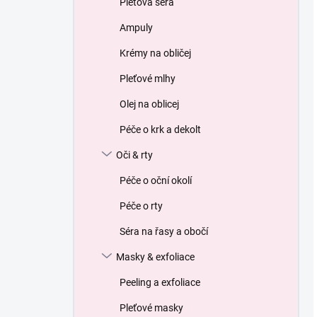
Pleťová séra
Ampuly
Krémy na obličej
Pleťové mlhy
Olej na oblicej
Péče o krk a dekolt
Oči & rty
Péče o oční okolí
Péče o rty
Séra na řasy a obočí
Masky & exfoliace
Peeling a exfoliace
Pleťové masky