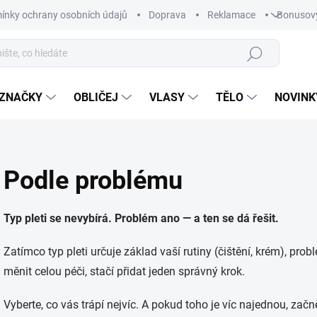
ínky ochrany osobních údajů
Doprava
Reklamace
Bonusov
Hledat
ZNAČKY
OBLIČEJ
VLASY
TĚLO
NOVINK
Podle problému
Typ pleti se nevybírá. Problém ano — a ten se dá řešit.
Zatímco typ pleti určuje základ vaší rutiny (čištění, krém), pro
měnit celou péči, stačí přidat jeden správný krok.
Vyberte, co vás trápí nejvíc. A pokud toho je víc najednou, začně