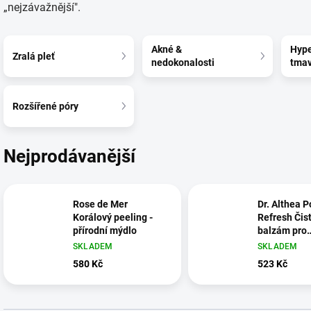
„nejzávažnější".
Akné &
Hype
Zralá pleť
nedokonalosti
tmav
Rozšířené póry
Nejprodávanější
Rose de Mer
Dr. Althea P
Korálový peeling -
Refresh Čist
přírodní mýdlo
balzám pro
stahování p
SKLADEM
SKLADEM
580 Kč
523 Kč