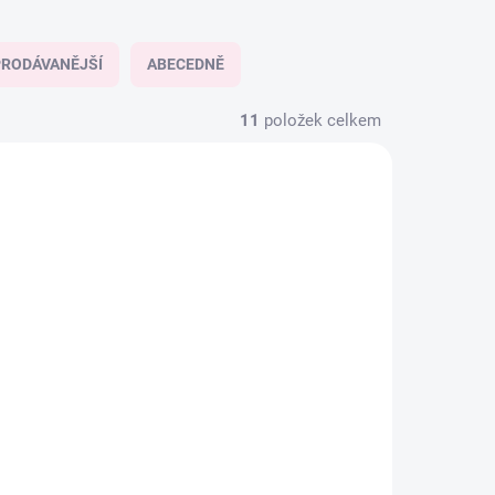
RODÁVANĚJŠÍ
ABECEDNĚ
11
položek celkem
KLADEM
SKLADEM
iS Clinical Brightening
ty
Complex 30 ml —
rozjasňující krém proti