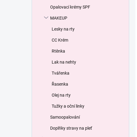
Opalovací krémy SPF
MAKEUP
Lesky na rty
СС Krém
Rtěnka
Lak na nehty
Tvářenka
Řasenka
Olej na rty
Tužky a oční linky
Samoopalování
Doplňky stravy na pleť