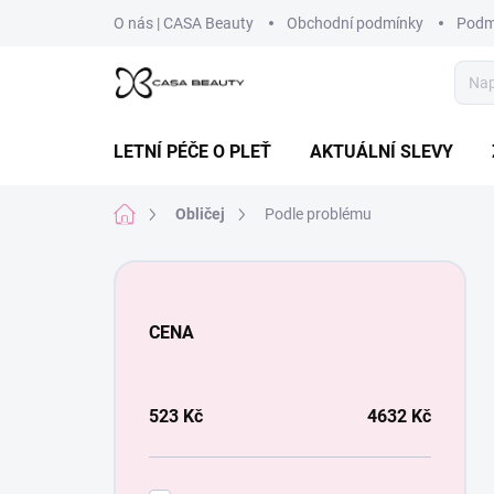
Přejít
O nás | CASA Beauty
Obchodní podmínky
Podm
na
obsah
LETNÍ PÉČE O PLEŤ
AKTUÁLNÍ SLEVY
Domů
Obličej
Podle problému
P
o
s
CENA
t
r
a
n
523
Kč
4632
Kč
n
í
p