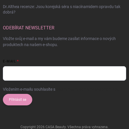
Dr.Althea recenze: Jsou korejská séra s niacínamidem opravdu tak
dobrá?
ODEBÍRAT NEWSLETTER
Vložte svůj e-mail a my vám budeme zasílat informace o nových
produktech na našem e-shopu.
E-MAIL
Vložením e-mailu souhlasíte s
podmínkami ochrany osobních údajů
Přihlásit se
Copyright 2026
CASA Beauty
. Všechna práva vyhrazena.