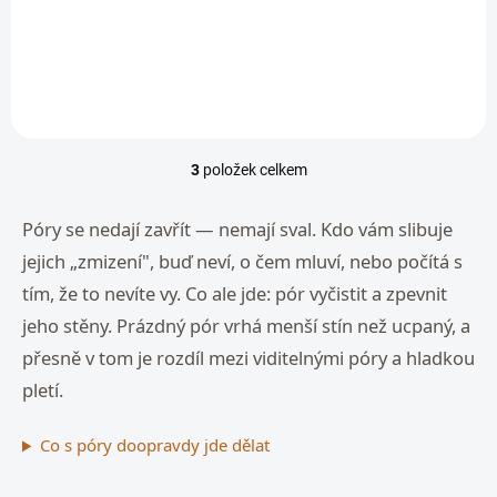
Do košíku
3
položek celkem
O
v
l
Póry se nedají zavřít — nemají sval. Kdo vám slibuje
á
jejich „zmizení", buď neví, o čem mluví, nebo počítá s
d
a
tím, že to nevíte vy. Co ale jde: pór vyčistit a zpevnit
c
jeho stěny. Prázdný pór vrhá menší stín než ucpaný, a
í
p
přesně v tom je rozdíl mezi viditelnými póry a hladkou
r
pletí.
v
k
y
Co s póry doopravdy jde dělat
v
ý
p