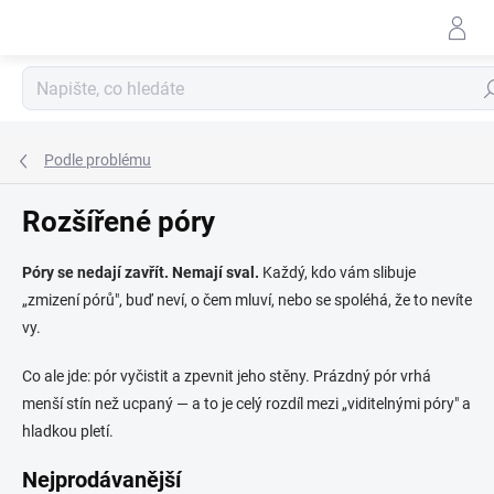
Přejít
na
obsah
Hle
Podle problému
Rozšířené póry
Póry se nedají zavřít. Nemají sval.
Každý, kdo vám slibuje
„zmizení pórů", buď neví, o čem mluví, nebo se spoléhá, že to nevíte
vy.
Co ale jde: pór vyčistit a zpevnit jeho stěny. Prázdný pór vrhá
menší stín než ucpaný — a to je celý rozdíl mezi „viditelnými póry" a
hladkou pletí.
Nejprodávanější