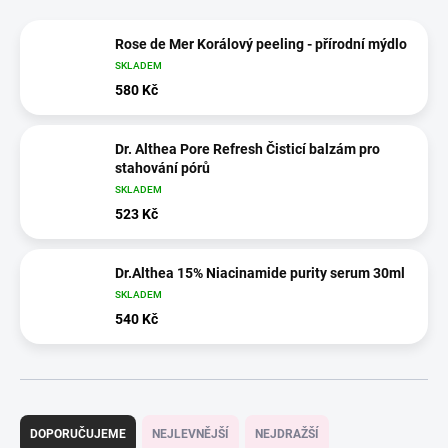
Rose de Mer Korálový peeling - přírodní mýdlo
SKLADEM
580 Kč
Dr. Althea Pore Refresh Čisticí balzám pro
stahování pórů
SKLADEM
523 Kč
Dr.Althea 15% Niacinamide purity serum 30ml
SKLADEM
540 Kč
Ř
a
DOPORUČUJEME
NEJLEVNĚJŠÍ
NEJDRAŽŠÍ