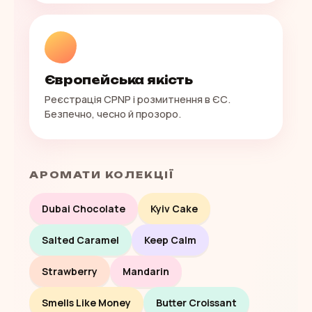
Європейська якість
Реєстрація CPNP і розмитнення в ЄС.
Безпечно, чесно й прозоро.
АРОМАТИ КОЛЕКЦІЇ
Dubai Chocolate
Kyiv Cake
Salted Caramel
Keep Calm
Strawberry
Mandarin
Smells Like Money
Butter Croissant