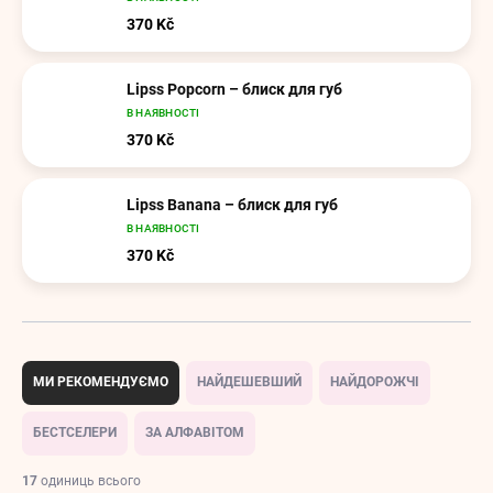
370 Kč
Lipss Popcorn – блиск для губ
В НАЯВНОСТІ
370 Kč
Lipss Banana – блиск для губ
В НАЯВНОСТІ
370 Kč
С
о
МИ РЕКОМЕНДУЄМО
НАЙДЕШЕВШИЙ
НАЙДОРОЖЧІ
р
т
БЕСТСЕЛЕРИ
ЗА АЛФАВІТОМ
у
в
17
одиниць всього