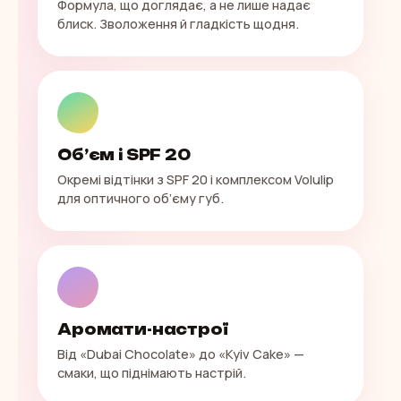
Формула, що доглядає, а не лише надає
блиск. Зволоження й гладкість щодня.
Об’єм і SPF 20
Окремі відтінки з SPF 20 і комплексом Volulip
для оптичного об’єму губ.
Аромати-настрої
Від «Dubai Chocolate» до «Kyiv Cake» —
смаки, що піднімають настрій.