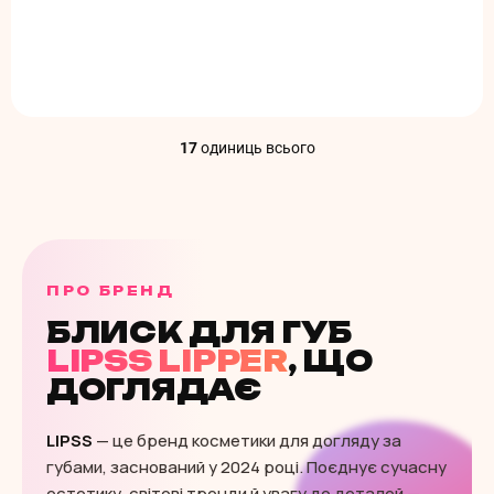
Додати в кошик
17
одиниць всього
Е
л
е
м
е
н
т
ПРО БРЕНД
и
к
БЛИСК ДЛЯ ГУБ
е
LIPSS LIPPER
, ЩО
р
ДОГЛЯДАЄ
у
в
а
LIPSS
— це бренд косметики для догляду за
н
губами, заснований у 2024 році. Поєднує сучасну
н
я
естетику, світові тренди й увагу до деталей —