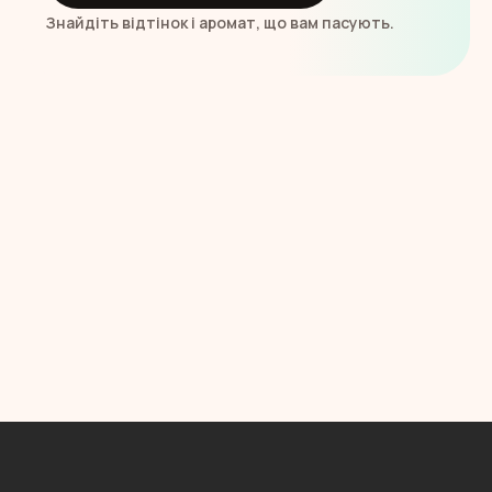
Знайдіть відтінок і аромат, що вам пасують.
Н
и
ж