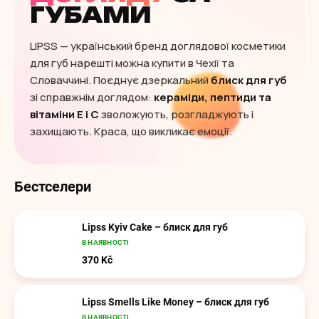
ГУБАМИ
LIPSS — український бренд доглядової косметики
для губ нарешті можна купити в Чехії та
Словаччині. Поєднує дзеркальний
блиск для губ
зі справжнім доглядом:
кераміди, пептиди та
вітаміни E і C
зволожують, розгладжують і
захищають. Краса, що викликає емоції.
Бестселери
Lipss Kyiv Cake – блиск для губ
В НАЯВНОСТІ
370 Kč
Lipss Smells Like Money – блиск для губ
В НАЯВНОСТІ