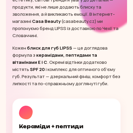
с
продукти, які не лише додають блиску та
п
зволоження, а й викликають емоції. В інтернет-
и
магазині
Casa Beauty
(casabeauty.cz) ми
с
к
пропонуємо бренд LIPSS із доставкою по Чехії та
о
Словаччині.
м
Кожен
блиск для губ LIPSS
— це доглядова
формула з
керамідами, пептидами та
вітамінами E і C
. Окремі відтінки додатково
містять
SPF 20
і комплекс для оптичного об’єму
губ. Результат — дзеркальний фініш, комфорт без
липкості та по-справжньому доглянуті губи.
Кераміди + пептиди