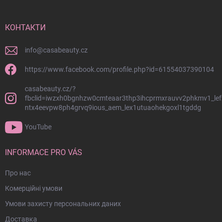
н
і
й
КОНТАКТИ
к
о
info
@
casabeauty.cz
л
о
https://www.facebook.com/profile.php?id=61554037390104
н
casabeauty.cz/?
т
fbclid=iwzxh0bgnhzw0cmteaar3thp3ihcprmxrauvv2phkmv1_lef
и
ntx4eevpw8ph4grvq9ious_aem_lex1utuaohekgoxl1tgddg
т
у
YouTube
л
INFORMACE PRO VÁS
Про нас
Комерційні умови
Умови захисту персональних даних
Доставка