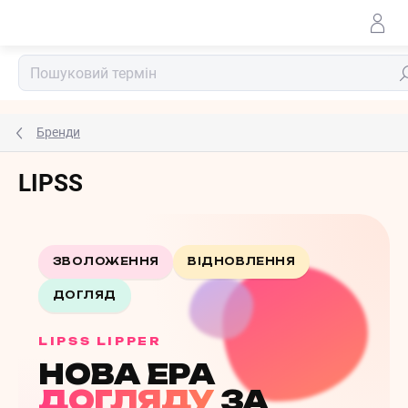
Перейти
до
змісту
По
Бренди
LIPSS
ЗВОЛОЖЕННЯ
ВІДНОВЛЕННЯ
ДОГЛЯД
LIPSS LIPPER
НОВА ЕРА
ДОГЛЯДУ
ЗА