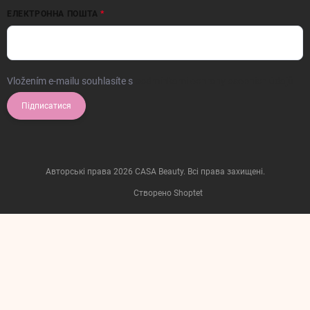
ЕЛЕКТРОННА ПОШТА
Vložením e-mailu souhlasíte s
podmínkami ochrany osobních údajů
Підписатися
Авторські права 2026
CASA Beauty
. Всі права захищені.
Створено Shoptet