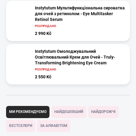
Instytutum Мультифункціональна сироватка
для очей з ретинолом - Eye Multitasker
Retinol Serum
РОЗПРОДАНО
2 990 Kč
Instytutum Омолоджувальний
Освітлювальний Крем для Очей - Truly-
Transforming Brightening Eye Cream
РОЗПРОДАНО
2 550 Kč
С
о
МИ РЕКОМЕНДУЄМО
НАЙДЕШЕВШИЙ
НАЙДОРОЖЧІ
р
т
БЕСТСЕЛЕРИ
ЗА АЛФАВІТОМ
у