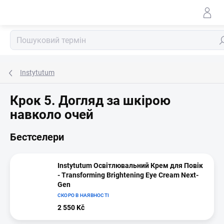
Перейти
до
змісту
По
Instytutum
Крок 5. Догляд за шкірою
навколо очей
Бестселери
Instytutum Освітлювальний Крем для Повік
- Transforming Brightening Eye Cream Next-
Gen
СКОРО В НАЯВНОСТІ
2 550 Kč