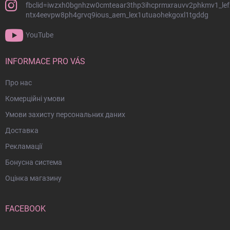
т
п
fbclid=iwzxh0bgnhzw0cmteaar3thp3ihcprmxrauvv2phkmv1_lef
и
и
ntx4eevpw8ph4grvq9ious_aem_lex1utuaohekgoxl1tgddg
т
с
у
к
YouTube
о
л
м
INFORMACE PRO VÁS
Про нас
Комерційні умови
Умови захисту персональних даних
Доставка
Рекламації
Бонусна система
Оцінка магазину
FACEBOOK