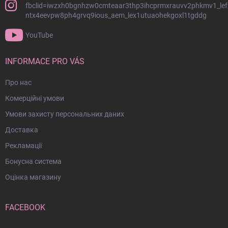
т
fbclid=iwzxh0bgnhzw0cmteaar3thp3ihcprmxrauvv2phkmv1_lef
и
ntx4eevpw8ph4grvq9ious_aem_lex1utuaohekgoxl1tgddg
т
у
YouTube
л
INFORMACE PRO VÁS
Про нас
Комерційні умови
Умови захисту персональних даних
Доставка
Рекламації
Бонусна система
Оцінка магазину
FACEBOOK