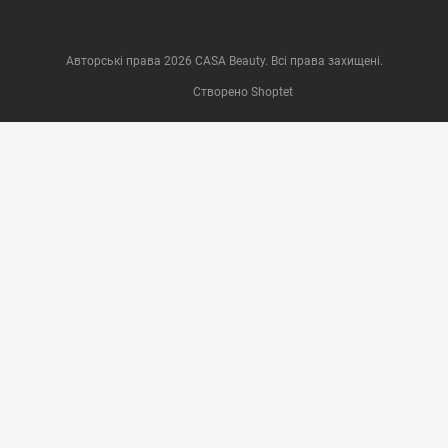
Авторські права 2026
CASA Beauty
. Всі права захищені.
Створено Shoptet