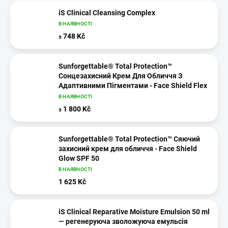
iS Clinical Cleansing Complex
В НАЯВНОСТІ
748 Kč
з
Sunforgettable® Total Protection™
Сонцезахисний Крем Для Обличчя З
Адаптивними Пігментами - Face Shield Flex
В НАЯВНОСТІ
1 800 Kč
з
Sunforgettable® Total Protection™ Сяючий
захисний крем для обличчя - Face Shield
Glow SPF 50
В НАЯВНОСТІ
1 625 Kč
iS Clinical Reparative Moisture Emulsion 50 ml
— регенеруюча зволожуюча емульсія