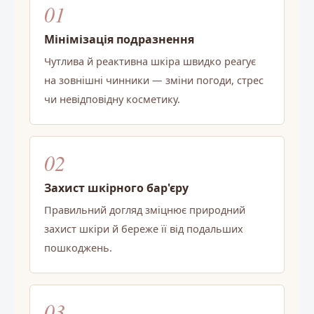
01
в
а
н
Мінімізація подразнення
н
я
Чутлива й реактивна шкіра швидко реагує
с
на зовнішні чинники — зміни погоди, стрес
п
чи невідповідну косметику.
и
с
к
о
м
02
Захист шкірного бар'єру
Правильний догляд зміцнює природний
захист шкіри й береже її від подальших
пошкоджень.
03