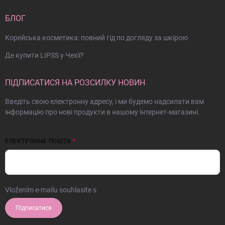
БЛОГ
Корейська косметика: повний гід по догляду за шкірою
Де купити LIPSS у Чехії?
ПІДПИСАТИСЯ НА РОЗСИЛКУ НОВИН
Введіть свою електронну адресу, і ми будемо надсилати вам
інформацію про нові продукти в нашому інтернет-магазині.
ЕЛЕКТРОННА ПОШТА
Vložením e-mailu souhlasíte s
podmínkami ochrany osobních údajů
Підписатися