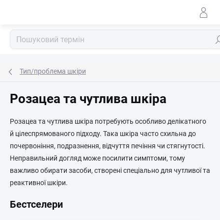
Перейти
до
змісту
По
Тип/проблема шкіри
Розацеа та чутлива шкіра
Розацеа та чутлива шкіра потребують особливо делікатного
й цілеспрямованого підходу. Така шкіра часто схильна до
почервоніння, подразнення, відчуття печіння чи стягнутості.
Неправильний догляд може посилити симптоми, тому
важливо обирати засоби, створені спеціально для чутливої та
реактивної шкіри.
Бестселери