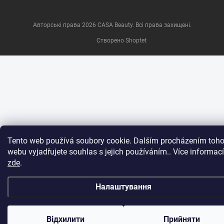
Авторські права 2026
CASA Beauty
. Всі права захищені.
Створено Shoptet
Tento web používá soubory cookie. Dalším procházením toho
webu vyjadřujete souhlas s jejich používáním.. Více informací
zde
.
Налаштування
Відхилити
Прийняти