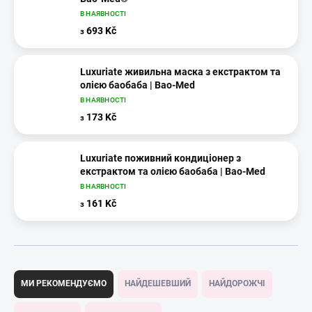
В НАЯВНОСТІ
693 Kč
з
Luxuriate живильна маска з екстрактом та
олією баобаба | Bao-Med
В НАЯВНОСТІ
173 Kč
з
Luxuriate поживний кондиціонер з
екстрактом та олією баобаба | Bao-Med
В НАЯВНОСТІ
161 Kč
з
С
о
МИ РЕКОМЕНДУЄМО
НАЙДЕШЕВШИЙ
НАЙДОРОЖЧІ
р