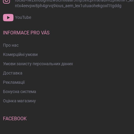
fbclid=iwzxh0bgnhzw0cmteaar3thp3ihcprmxrauvv2phkmv1_lef
и
и
ntx4eevpw8ph4grvq9ious_aem_lex1utuaohekgoxl1tgddg
т
с
у
к
YouTube
о
л
м
INFORMACE PRO VÁS
Про нас
Комерційні умови
Умови захисту персональних даних
Доставка
Рекламації
Бонусна система
Оцінка магазину
FACEBOOK