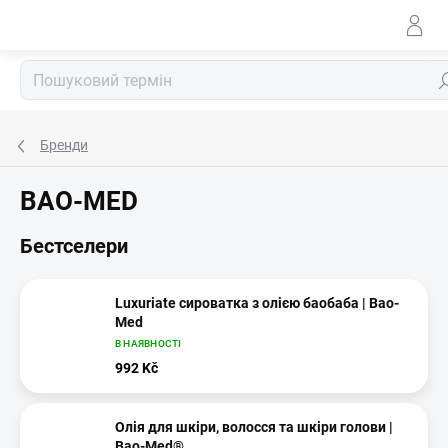
Перейти
до
змісту
По
Бренди
BAO-MED
Бестселери
Luxuriate сироватка з олією баобаба | Bao-
Med
В НАЯВНОСТІ
992 Kč
Олія для шкіри, волосся та шкіри голови |
Bao-Med®