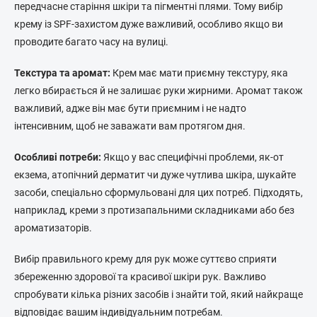
передчасне старіння шкіри та пігментні плями. Тому вибір
крему із SPF-захистом дуже важливий, особливо якщо ви
проводите багато часу на вулиці.
Текстура та аромат:
Крем має мати приємну текстуру, яка
легко вбирається й не залишає руки жирними. Аромат також
важливий, адже він має бути приємним і не надто
інтенсивним, щоб не заважати вам протягом дня.
Особливі потреби:
Якщо у вас специфічні проблеми, як-от
екзема, атопічний дерматит чи дуже чутлива шкіра, шукайте
засоби, спеціально сформульовані для цих потреб. Підходять,
наприклад, креми з протизапальними складниками або без
ароматизаторів.
Вибір правильного крему для рук може суттєво сприяти
збереженню здорової та красивої шкіри рук. Важливо
спробувати кілька різних засобів і знайти той, який найкраще
відповідає вашим індивідуальним потребам.