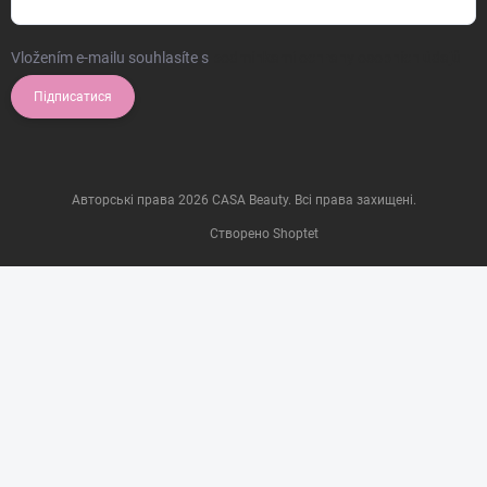
Vložením e-mailu souhlasíte s
podmínkami ochrany osobních údajů
Підписатися
Авторські права 2026
CASA Beauty
. Всі права захищені.
Створено Shoptet