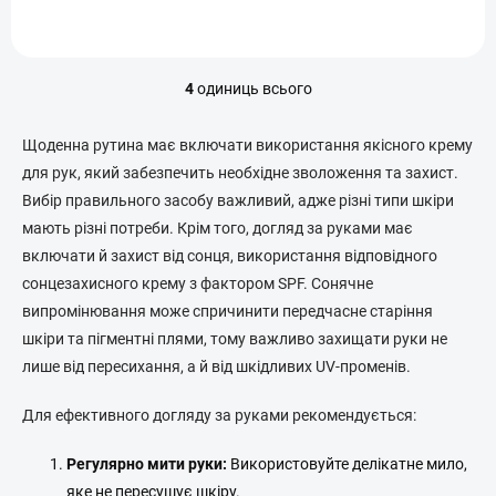
4
одиниць всього
Е
л
е
Щоденна рутина має включати використання якісного крему
м
для рук, який забезпечить необхідне зволоження та захист.
е
Вибір правильного засобу важливий, адже різні типи шкіри
н
т
мають різні потреби. Крім того, догляд за руками має
и
включати й захист від сонця, використання відповідного
к
сонцезахисного крему з фактором SPF. Сонячне
е
р
випромінювання може спричинити передчасне старіння
у
шкіри та пігментні плями, тому важливо захищати руки не
в
лише від пересихання, а й від шкідливих UV-променів.
а
н
н
Для ефективного догляду за руками рекомендується:
я
с
Регулярно мити руки:
Використовуйте делікатне мило,
п
яке не пересушує шкіру.