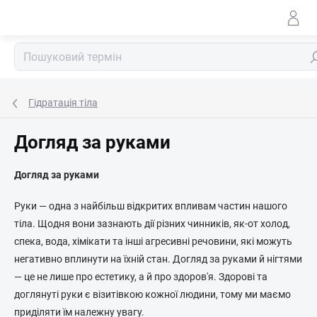
Перейти
до
змісту
По
Гідратація тіла
Догляд за руками
Догляд за руками
Руки — одна з найбільш відкритих впливам частин нашого
тіла. Щодня вони зазнають дії різних чинників, як-от холод,
спека, вода, хімікати та інші агресивні речовини, які можуть
негативно вплинути на їхній стан. Догляд за руками й нігтями
— це не лише про естетику, а й про здоров'я. Здорові та
доглянуті руки є візитівкою кожної людини, тому ми маємо
приділяти їм належну увагу.