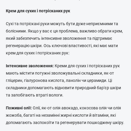
Крем для сухих і потрісканих рук
Сухі та потріскані руки можуть бути дуже неприємними та
болісними. Якщо у вас є ця проблема, важливо обрати крем,
який забезпечить інтенсивне зволоження та підтримає
регенерацію шкіри. Ось ключові властивості, які має мати
крем для сухих і потрісканих рук:
Інтенсивне зволоження:
Креми для сухих і потрісканих рук
мають містити потужні зволожувальні складники, як-от
гліцерин, гіалуронова кислота, ланолін чи церамиди. Ці
складники допомагають відновити природний бар'єр шкіри
та запобігають втраті вологи.
Поживні олії:
Олії, як-от олія авокадо, кокосова олія чи олія
жожоба, багаті на незамінні жирні кислоти й вітаміни, які
допомагають заспокоїти та регенерувати пошкоджену шкіру.