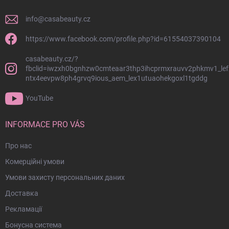
к
о
info
@
casabeauty.cz
л
о
https://www.facebook.com/profile.php?id=61554037390104
н
casabeauty.cz/?
т
fbclid=iwzxh0bgnhzw0cmteaar3thp3ihcprmxrauvv2phkmv1_lef
и
ntx4eevpw8ph4grvq9ious_aem_lex1utuaohekgoxl1tgddg
т
у
YouTube
л
INFORMACE PRO VÁS
Про нас
Комерційні умови
Умови захисту персональних даних
Доставка
Рекламації
Бонусна система