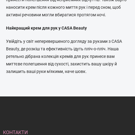
наносити крем після кожного миття рук і перед сном, щоб
активні речовини могли вбиратися протягом ночі.
Найкращий крем для рук у CASA Beauty
Увійдіть у світ неперевершеного догляду за руками з CASA
Beauty, де розкіш та ефективність ідуть пліч-о-пліч. Наша
ретельно дібрана колекція кремів для рук принесе вам
миттєве полегшення від сухості, захистить вашу шкіру й
залишить ваші руки м'якими, наче шовк.
Н
и
ж
н
і
й
КОНТАКТИ