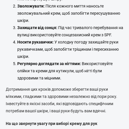
и
с
Зволожувати:
Після кожного миття наносьте
к
зволожувальний крем, щоб запобігти пересушуванню
о
шкіри.
м
Захищати від сонця:
Під час тривалого перебування на
вулиці використовуйте сонцезахисний крем з SPF.
Носити рукавички:
У холодну погоду захищайте руки
рукавичками, щоб запобігти тріщинам і пересиханню
шкіри.
Регулярно доглядати за нігтями:
Використовуйте
олійки та креми для кутикули, щоб нігті були
здоровими та міцними.
Дотримання цих кроків допоможе зберегти ваші руки
м'якими, гладкими та здоровими незалежно від пори року.
Інвестуйте в якісні засоби, які відповідають специфічним
потребам вашої шкіри, і ваші руки будуть вам вдячні.
На що звернути увагу при виборі крему для рук