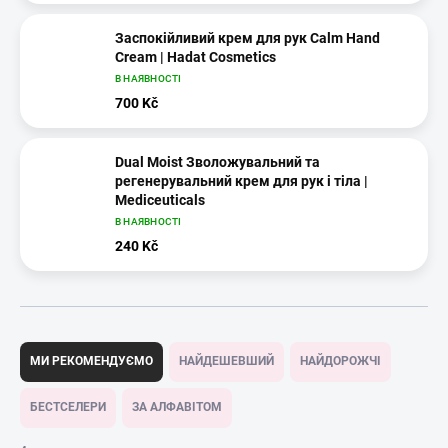
Заспокійливий крем для рук Calm Hand
Cream | Hadat Cosmetics
В НАЯВНОСТІ
700 Kč
Dual Moist Зволожувальний та
регенерувальний крем для рук і тіла |
Mediceuticals
В НАЯВНОСТІ
240 Kč
С
о
МИ РЕКОМЕНДУЄМО
НАЙДЕШЕВШИЙ
НАЙДОРОЖЧІ
р
т
БЕСТСЕЛЕРИ
ЗА АЛФАВІТОМ
у
в