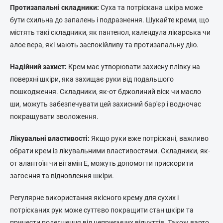
Протизапальні складники:
Суха та потріскана шкіра може
бути схильна до запалень і подразнення. Шукайте креми, що
містять такі складники, як пантенол, календула лікарська чи
алое вера, які мають заспокійливу та протизапальну дію.
Надійний захист:
Крем має утворювати захисну плівку на
поверхні шкіри, яка захищає руки від подальшого
пошкодження. Складники, як-от бджолиний віск чи масло
ши, можуть забезпечувати цей захисний бар'єр і водночас
покращувати зволоження.
Лікувальні властивості:
Якщо руки вже потріскані, важливо
обрати крем із лікувальними властивостями. Складники, як-
от алантоїн чи вітамін E, можуть допомогти прискорити
загоєння та відновлення шкіри.
Регулярне використання якісного крему для сухих і
потрісканих рук може суттєво покращити стан шкіри та
принести полегшення від неприємних відчуттів. Також варто