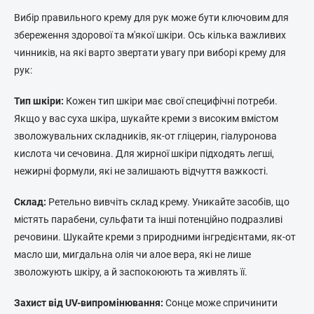
Вибір правильного крему для рук може бути ключовим для
збереження здорової та м'якої шкіри. Ось кілька важливих
чинників, на які варто звертати увагу при виборі крему для
рук:
Тип шкіри:
Кожен тип шкіри має свої специфічні потреби.
Якщо у вас суха шкіра, шукайте креми з високим вмістом
зволожувальних складників, як-от гліцерин, гіалуронова
кислота чи сечовина. Для жирної шкіри підходять легші,
нежирні формули, які не залишають відчуття важкості.
Склад:
Ретельно вивчіть склад крему. Уникайте засобів, що
містять парабени, сульфати та інші потенційно подразливі
речовини. Шукайте креми з природними інгредієнтами, як-от
масло ши, мигдальна олія чи алое вера, які не лише
зволожують шкіру, а й заспокоюють та живлять її.
Захист від UV-випромінювання:
Сонце може спричинити