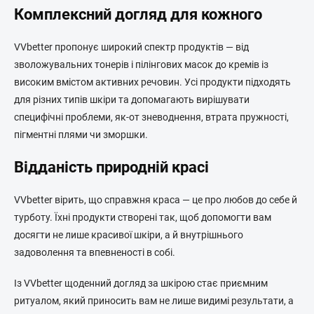
Комплексний догляд для кожного
VVbetter пропонує широкий спектр продуктів — від
зволожувальних тонерів і пілінгових масок до кремів із
високим вмістом активних речовин. Усі продукти підходять
для різних типів шкіри та допомагають вирішувати
специфічні проблеми, як-от зневоднення, втрата пружності,
пігментні плями чи зморшки.
Відданість природній красі
VVbetter вірить, що справжня краса — це про любов до себе й
турботу. Їхні продукти створені так, щоб допомогти вам
досягти не лише красивої шкіри, а й внутрішнього
задоволення та впевненості в собі.
Із VVbetter щоденний догляд за шкірою стає приємним
ритуалом, який приносить вам не лише видимі результати, а