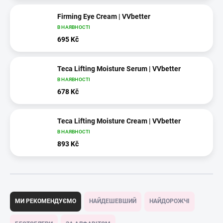
Firming Eye Cream | VVbetter
В НАЯВНОСТІ
695 Kč
Teca Lifting Moisture Serum | VVbetter
В НАЯВНОСТІ
678 Kč
Teca Lifting Moisture Cream | VVbetter
В НАЯВНОСТІ
893 Kč
С
о
МИ РЕКОМЕНДУЄМО
НАЙДЕШЕВШИЙ
НАЙДОРОЖЧІ
р
т