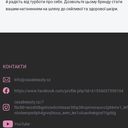
й радість від турботи про себе. Дозвольте цьому бренду стати
вашим натхненням на шляху до сяйливої та здорової шкіри.
Н
и
ж
н
і
й
КОНТАКТИ
к
о
info
@
casabeauty.cz
л
о
https://www.facebook.com/profile.php?id=61554037390104
н
casabeauty.cz/?
т
fbclid=iwzxh0bgnhzw0cmteaar3thp3ihcprmxrauvv2phkmv1_lef
и
ntx4eevpw8ph4grvq9ious_aem_lex1utuaohekgoxl1tgddg
т
у
YouTube