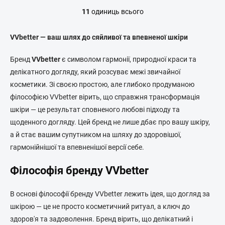
11
одиниць всього
Е
л
е
VVbetter — ваш шлях до сяйливої та впевненої шкіри
м
е
Бренд
VVbetter
є символом гармонії, природної краси та
н
делікатного догляду, який розсуває межі звичайної
т
и
косметики. Зі своєю простою, але глибоко продуманою
к
філософією VVbetter вірить, що справжня трансформація
е
шкіри — це результат сповненого любові підходу та
р
у
щоденного догляду. Цей бренд не лише дбає про вашу шкіру,
в
а й стає вашим супутником на шляху до здоровішої,
а
гармонійнішої та впевненішої версії себе.
н
н
я
Філософія бренду VVbetter
с
п
В основі філософії бренду VVbetter лежить ідея, що догляд за
и
с
шкірою — це не просто косметичний ритуал, а ключ до
к
здоров'я та задоволення. Бренд вірить, що делікатний і