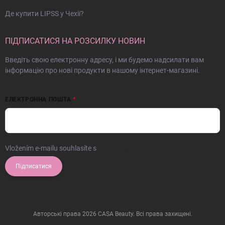
Де купити LIPSS у Чехії?
ПІДПИСАТИСЯ НА РОЗСИЛКУ НОВИН
Введіть свою електронну адресу, і ми будемо надсилати вам
інформацію про нові продукти в нашому інтернет-магазині.
ЕЛЕКТРОННА ПОШТА
Vložením e-mailu souhlasíte s
podmínkami ochrany osobních údajů
Підписатися
Авторські права 2026
CASA Beauty
. Всі права захищені.