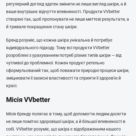
о
регулярний догляд здатен змінити не лише вигляд шкіри, а й
м
ваше внутрішнє відчуття впевненості. Продукти VVbetter
створені так, щоб пропонувати не лише миттєві результати, а
й тривале покращення стану шкіри.
Бренд розуміє, що кожна шкіра унікальна й потребує
індивідуального підходу. Тому всі продукти VVbetter
розроблені з урахуванням потреб різних типів шкіри — від
чутливої до проблемної. Кожен продукт ретельно
сформульований так, щоб поважати природні процеси шкіри,
зміцнювати її захисні властивості та сприяти її здоров'ю й
красі.
Місія VVbetter
Місія бренду полягає в тому, щоб допомогти людям досягти
не лише помітно здоровішої шкіри, а й більшої впевненості в
собі. VVbetter розуміє, що шкіра є відображенням нашого