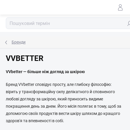
Перейти
до
змісту
По
Бренди
VVBETTER
VVbetter — більше ніж догляд за шкірою
Бренд VVbetter сповідує просту, але глибоку філософію:
вірить у трансформаційну силу делікатного й сповненого
любові догляду за шкірою, який приносить видиме
покращення день за днем. Його місія полягає в тому, щоб за
допомогою своїх продуктів вести шкіру шляхом до кращого
здоров'я та впевненості в собі.