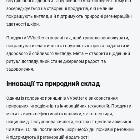
внутрішнього здоров'я та душевного благополуччя. Тому він
зосереджується на створенні продуктів, які не лише
покращують вигляд, а й підтримують природні регенераційні
здатності шкіри.
Продукти VVbetter створені так, щоб тривало зволожувати,
покращувати еластичність і пружність шкіри та надавати їй
здорового й сяйливого вигляду. Мета — створити щоденний
ритуал догляду, який стане джерелом радості та
задоволення.
Інновації та природний склад
Одним із головних принципів VVbetter є використання
природних інгредієнтів та інноваційних технологій. Продукти
містять високоефективні складники, як-от пептиди,
ніацинамід, гіалуронова кислота, екстракт центели азійської
чи вітамін C, які постачають шкірі необхідні поживні речовини
й підтримують її регенераційні здатності.