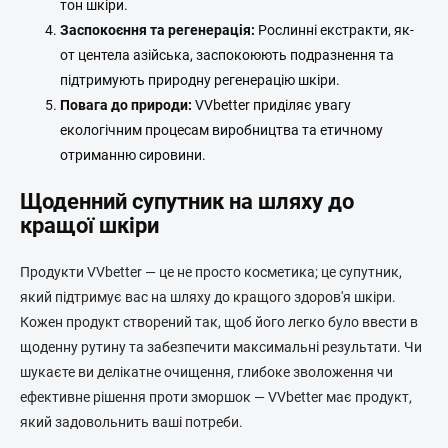
тон шкіри.
Заспокоєння та регенерація:
Рослинні екстракти, як-
от центела азійська, заспокоюють подразнення та
підтримують природну регенерацію шкіри.
Повага до природи:
VVbetter приділяє увагу
екологічним процесам виробництва та етичному
отриманню сировини.
Щоденний супутник на шляху до
кращої шкіри
Продукти VVbetter — це не просто косметика; це супутник,
який підтримує вас на шляху до кращого здоров'я шкіри.
Кожен продукт створений так, щоб його легко було ввести в
щоденну рутину та забезпечити максимальні результати. Чи
шукаєте ви делікатне очищення, глибоке зволоження чи
ефективне рішення проти зморшок — VVbetter має продукт,
який задовольнить ваші потреби.