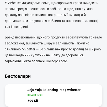
У VVbetter ми усвідомлюємо, що справжня краса виходить
насамперед із впевненості в собі. Ваша щоденна рутина
догляду за шкірою не лише покращить її вигляд, а й
допоможе вам почуватися сяйливо та впевнено — як зовні,
так і всередині.
Бренд переконаний, що його продукти забезпечують тривале
зволоження, зміцнюють шкіру й залишають її помітно
сяйливою. VVbetter — це більше ніж просто догляд за шкірою;
це ваш надійний супутник на шляху до здоровішої,
гармонійнішої та впевненішої версії себе.
Бестселери
Jeju Yuja Balancing Pad | VVbetter
В НАЯВНОСТІ
599 Kč