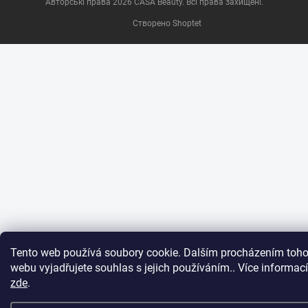
Авторські права 2026
CASA Beauty
. Всі права захищені.
Створено Shoptet
Tento web používá soubory cookie. Dalším procházením toho
webu vyjadřujete souhlas s jejich používáním.. Více informací
zde
.