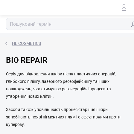
Перейти
до
змісту
По
HL COSMETICS
BIO REPAIR
Серія для відновлення шкіри після пластичних операцій,
глибокого пілінгу, лазерного ресерфейсингу та інших
пошкоджень, яка стимулює регенераційні процеси та
утворення нових клітин.
Засоби також уповільнюють процес старіння шкіри,
запобігають появі пігментних плям і є ефективними проти
куперозу.