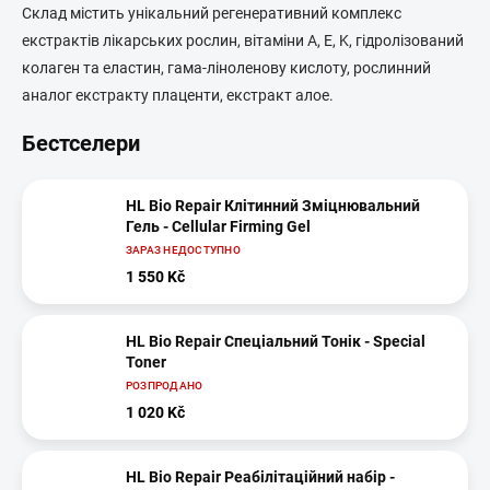
Склад містить унікальний регенеративний комплекс
екстрактів лікарських рослин, вітаміни A, E, K, гідролізований
колаген та еластин, гама-ліноленову кислоту, рослинний
аналог екстракту плаценти, екстракт алое.
Бестселери
HL Bio Repair Клітинний Зміцнювальний
Гель - Cellular Firming Gel
ЗАРАЗ НЕДОСТУПНО
1 550 Kč
HL Bio Repair Спеціальний Тонік - Special
Toner
РОЗПРОДАНО
1 020 Kč
HL Bio Repair Реабілітаційний набір -