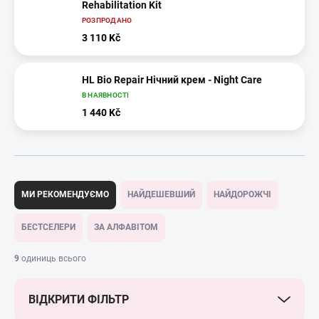
Rehabilitation Kit
РОЗПРОДАНО
3 110 Kč
HL Bio Repair Нічний крем - Night Care
В НАЯВНОСТІ
1 440 Kč
С
о
МИ РЕКОМЕНДУЄМО
НАЙДЕШЕВШИЙ
НАЙДОРОЖЧІ
р
т
БЕСТСЕЛЕРИ
ЗА АЛФАВІТОМ
у
в
9
одиниць всього
а
н
ВІДКРИТИ ФІЛЬТР
н
я