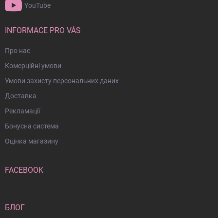
у
к
YouTube
о
л
м
INFORMACE PRO VÁS
Про нас
Комерційні умови
Умови захисту персональних даних
Доставка
Рекламації
Бонусна система
Оцінка магазину
FACEBOOK
БЛОГ