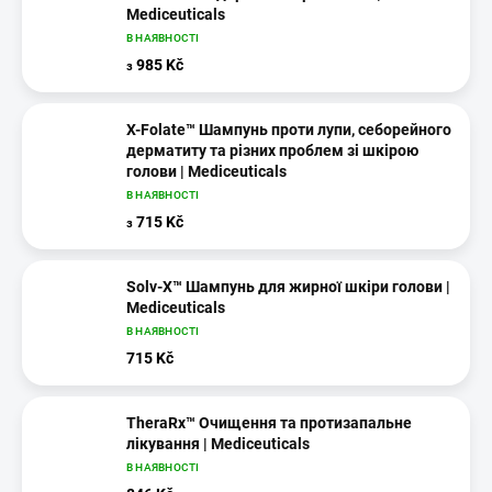
Mediceuticals
В НАЯВНОСТІ
985 Kč
з
X-Folate™ Шампунь проти лупи, себорейного
дерматиту та різних проблем зі шкірою
голови | Mediceuticals
В НАЯВНОСТІ
715 Kč
з
Solv-X™ Шампунь для жирної шкіри голови |
Mediceuticals
В НАЯВНОСТІ
715 Kč
TheraRx™ Очищення та протизапальне
лікування | Mediceuticals
В НАЯВНОСТІ