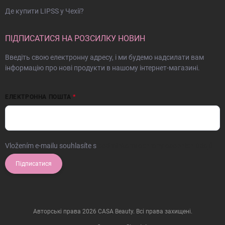
Де купити LIPSS у Чехії?
ПІДПИСАТИСЯ НА РОЗСИЛКУ НОВИН
Введіть свою електронну адресу, і ми будемо надсилати вам
інформацію про нові продукти в нашому інтернет-магазині.
ЕЛЕКТРОННА ПОШТА
Vložením e-mailu souhlasíte s
podmínkami ochrany osobních údajů
Підписатися
Авторські права 2026
CASA Beauty
. Всі права захищені.