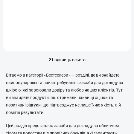
захищеного та
гладенького волосся
971 Kč
| Mediceuticals
Додати в кошик
21
одиниць всього
Е
л
е
Вітаємо в категорії «Бестселери» — розділі, де ви знайдете
м
найпопулярніші та найзатребуваніші засоби для догляду за
е
шкірою, які завоювали довіру та любов наших клієнтів. Тут
н
т
ви знайдете продукти, які отримали найвищі оцінки та
и
позитивні відгуки, що підтверджує не лише їхню якість, а й
к
помітні результати.
е
р
у
Цей розділ представляє засоби для догляду за обличчям,
в
тілом та волоссям від провідних брендів, які гарантують