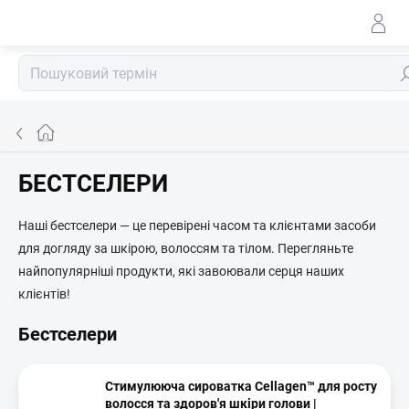
Перейти
до
змісту
По
Головна
сторінка
БЕСТСЕЛЕРИ
Наші бестселери — це перевірені часом та клієнтами засоби
для догляду за шкірою, волоссям та тілом. Перегляньте
найпопулярніші продукти, які завоювали серця наших
клієнтів!
Бестселери
Стимулююча сироватка Cellagen™ для росту
волосся та здоров'я шкіри голови |