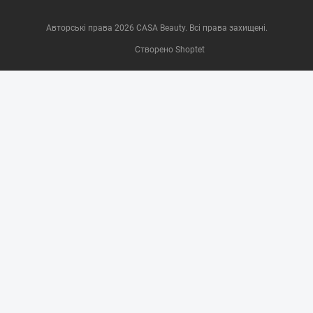
Авторські права 2026
CASA Beauty
. Всі права захищені.
Створено Shoptet