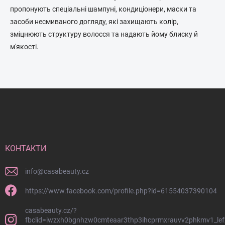
пропонують спеціальні шампуні, кондиціонери, маски та
засоби несмиваного догляду, які захищають колір,
зміцнюють структуру волосся та надають йому блиску й
м'якості.
Н
и
ж
н
і
й
КОНТАКТИ
к
о
info
@
casabeauty.cz
л
о
https://www.facebook.com/profile.php?id=61554037390104
н
casabeauty.cz/?
т
fbclid=iwzxh0bgnhzw0cmteaar3thp3ihcprmxrauvv2phkmv1_lef