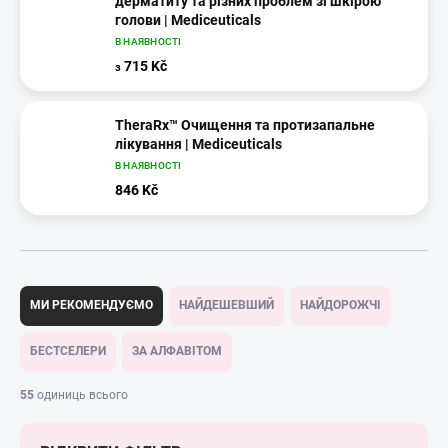
дерматиту та різних проблем зі шкірою
голови | Mediceuticals
В НАЯВНОСТІ
715 Kč
з
TheraRx™ Очищення та протизапальне
лікування | Mediceuticals
В НАЯВНОСТІ
846 Kč
С
о
МИ РЕКОМЕНДУЄМО
НАЙДЕШЕВШИЙ
НАЙДОРОЖЧІ
р
т
БЕСТСЕЛЕРИ
ЗА АЛФАВІТОМ
у
в
55
одиниць всього
а
н