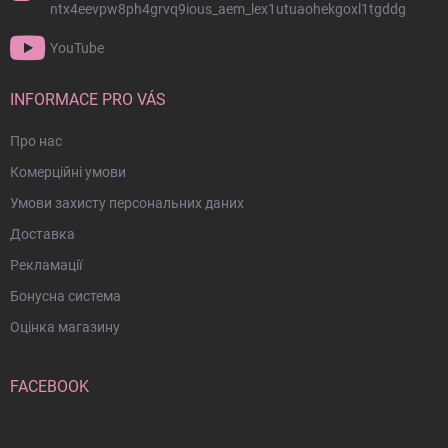
и
ntx4eevpw8ph4grvq9ious_aem_lex1utuaohekgoxl1tgddg
т
у
YouTube
л
INFORMACE PRO VÁS
Про нас
Комерційні умови
Умови захисту персональних даних
Доставка
Рекламації
Бонусна система
Оцінка магазину
FACEBOOK