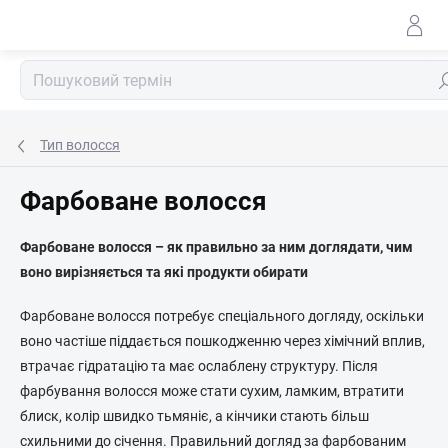
Перейти
до
змісту
По
Тип волосся
Фарбоване волосся
Фарбоване волосся – як правильно за ним доглядати, чим
воно вирізняється та які продукти обирати
Фарбоване волосся потребує спеціального догляду, оскільки
воно частіше піддається пошкодженню через хімічний вплив,
втрачає гідратацію та має ослаблену структуру. Після
фарбування волосся може стати сухим, ламким, втратити
блиск, колір швидко тьмяніє, а кінчики стають більш
схильними до січення. Правильний догляд за фарбованим