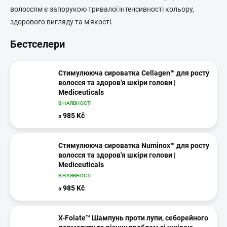
волоссям є запорукою тривалої інтенсивності кольору,
здорового вигляду та м'якості.
Бестселери
Стимулююча сироватка Cellagen™ для росту
волосся та здоров'я шкіри голови |
Mediceuticals
В НАЯВНОСТІ
985 Kč
з
Стимулююча сироватка Numinox™ для росту
волосся та здоров'я шкіри голови |
Mediceuticals
В НАЯВНОСТІ
985 Kč
з
X-Folate™ Шампунь проти лупи, себорейного