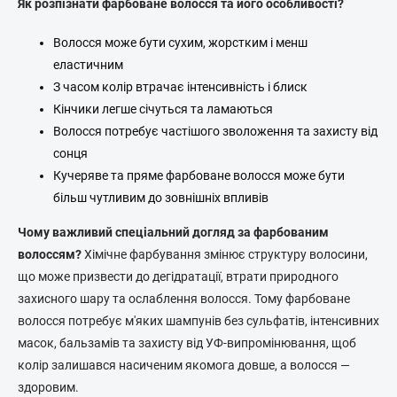
а
т
Як розпізнати фарбоване волосся та його особливості?
ц
и
к
і
Волосся може бути сухим, жорстким і менш
е
я
еластичним
р
З часом колір втрачає інтенсивність і блиск
у
в
Кінчики легше січуться та ламаються
а
Волосся потребує частішого зволоження та захисту від
н
сонця
н
я
Кучеряве та пряме фарбоване волосся може бути
с
більш чутливим до зовнішніх впливів
п
и
Чому важливий спеціальний догляд за фарбованим
с
волоссям?
Хімічне фарбування змінює структуру волосини,
к
о
що може призвести до дегідратації, втрати природного
м
захисного шару та ослаблення волосся. Тому фарбоване
волосся потребує м'яких шампунів без сульфатів, інтенсивних
масок, бальзамів та захисту від УФ-випромінювання, щоб
колір залишався насиченим якомога довше, а волосся —
здоровим.