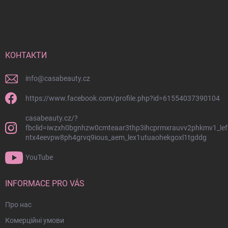
н
и
т
ж
и
к
н
е
і
р
й
КОНТАКТИ
у
к
в
о
а
info
@
casabeauty.cz
л
н
н
о
https://www.facebook.com/profile.php?id=61554037390104
я
н
с
casabeauty.cz/?
т
п
fbclid=iwzxh0bgnhzw0cmteaar3thp3ihcprmxrauvv2phkmv1_lef
и
и
ntx4eevpw8ph4grvq9ious_aem_lex1utuaohekgoxl1tgddg
т
с
у
к
YouTube
о
л
м
INFORMACE PRO VÁS
Про нас
Комерційні умови