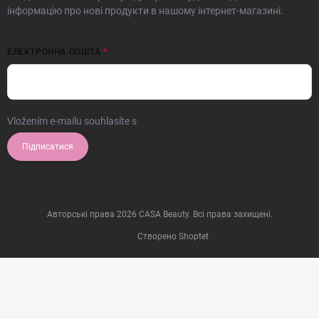
інформацію про нові продукти в нашому інтернет-магазині.
ЕЛЕКТРОННА ПОШТА
Vložením e-mailu souhlasíte s
podmínkami ochrany osobních údajů
Підписатися
Авторські права 2026
CASA Beauty
. Всі права захищені.
Створено Shoptet