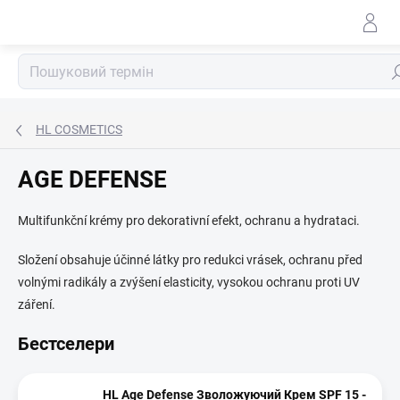
Перейти
до
змісту
По
HL COSMETICS
AGE DEFENSE
Multifunkční krémy pro dekorativní efekt, ochranu a hydrataci.
Složení obsahuje účinné látky pro redukci vrásek, ochranu před
volnými radikály a zvýšení elasticity, vysokou ochranu proti UV
záření.
Бестселери
HL Age Defense Зволожуючий Крем SPF 15 -