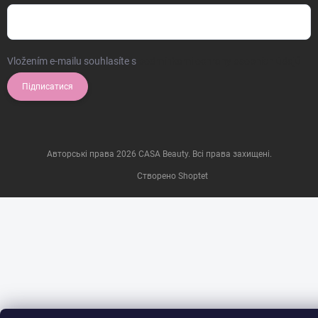
Vložením e-mailu souhlasíte s
podmínkami ochrany osobních údajů
Підписатися
Авторські права 2026
CASA Beauty
. Всі права захищені.
Створено Shoptet