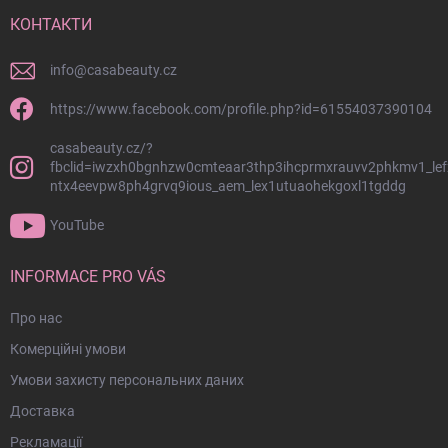
і
р
й
КОНТАКТИ
у
к
в
о
а
info
@
casabeauty.cz
л
н
н
о
https://www.facebook.com/profile.php?id=61554037390104
я
н
с
casabeauty.cz/?
т
п
fbclid=iwzxh0bgnhzw0cmteaar3thp3ihcprmxrauvv2phkmv1_lef
и
и
ntx4eevpw8ph4grvq9ious_aem_lex1utuaohekgoxl1tgddg
т
с
у
к
YouTube
о
л
м
INFORMACE PRO VÁS
Про нас
Комерційні умови
Умови захисту персональних даних
Доставка
Рекламації