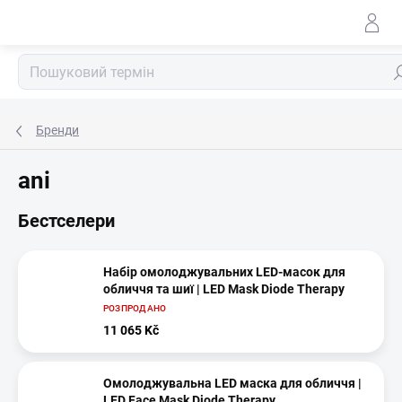
Перейти
до
змісту
По
Бренди
ani
Бестселери
Набір омолоджувальних LED-масок для
обличчя та шиї | LED Mask Diode Therapy
РОЗПРОДАНО
11 065 Kč
Омолоджувальна LED маска для обличчя |
LED Face Mask Diode Therapy