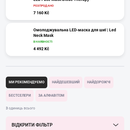
РОЗПРОДАНО
7 160 Kč
Омолоджувальна LED-маска для шиї | Led
Neck Mask
В НАЯВНОСТІ
4 492 Kč
С
о
МИ РЕКОМЕНДУЄМО
НАЙДЕШЕВШИЙ
НАЙДОРОЖЧІ
р
т
БЕСТСЕЛЕРИ
ЗА АЛФАВІТОМ
у
в
3
одиниць всього
а
н
ВІДКРИТИ ФІЛЬТР
н