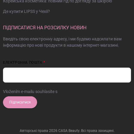
Корейська косметика: повний гід по догляду за шкірою
Де купити LIPSS у Чехії?
ПІДПИСАТИСЯ НА РОЗСИЛКУ НОВИН
Введіть свою електронну адресу, і ми будемо надсилати вам
інформацію про нові продукти в нашому інтернет-магазині.
ЕЛЕКТРОННА ПОШТА
Vložením e-mailu souhlasíte s
podmínkami ochrany osobních údajů
Підписатися
Авторські права 2026
CASA Beauty
. Всі права захищені.