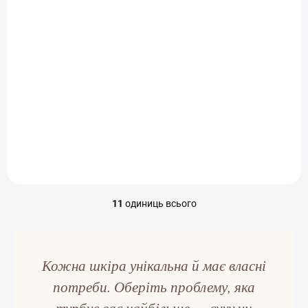
В НАЯВНОСТІ
Rose de Mer Tónující
ochranný krém
1 640 Kč
Додати в кошик
11
одиниць всього
Е
л
е
м
е
Кожна шкіра унікальна й має власні
н
потреби. Оберіть проблему, яка
т
и
турбує вас найбільше — суху чи