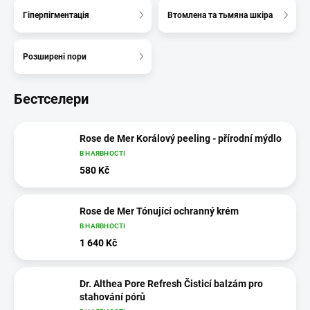
Гіперпігментація
Втомлена та тьмяна шкіра
Розширені пори
Бестселери
Rose de Mer Korálový peeling - přírodní mýdlo
В НАЯВНОСТІ
580 Kč
Rose de Mer Tónující ochranný krém
В НАЯВНОСТІ
1 640 Kč
Dr. Althea Pore Refresh Čisticí balzám pro
stahování pórů