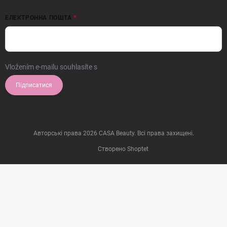
ЕЛЕКТРОННА ПОШТА
Vložením e-mailu souhlasíte s
podmínkami ochrany osobních údajů
Підписатися
Авторські права 2026
CASA Beauty
. Всі права захищені.
Створено Shoptet