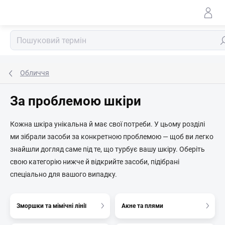
Перейти
до
змісту
По
Обличчя
За проблемою шкіри
Кожна шкіра унікальна й має свої потреби. У цьому розділі
ми зібрали засоби за конкретною проблемою — щоб ви легко
знайшли догляд саме під те, що турбує вашу шкіру. Оберіть
свою категорію нижче й відкрийте засоби, підібрані
спеціально для вашого випадку.
Зморшки та мімічні лінії
Акне та плями