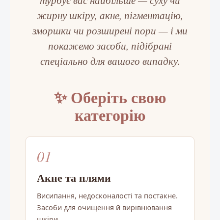
к
жирну шкіру, акне, пігментацію,
е
р
зморшки чи розширені пори — і ми
у
в
покажемо засоби, підібрані
а
спеціально для вашого випадку.
н
н
я
с
✨ Оберіть свою
п
и
категорію
с
к
о
м
01
Акне та плями
Висипання, недосконалості та постакне.
Засоби для очищення й вирівнювання
шкіри.