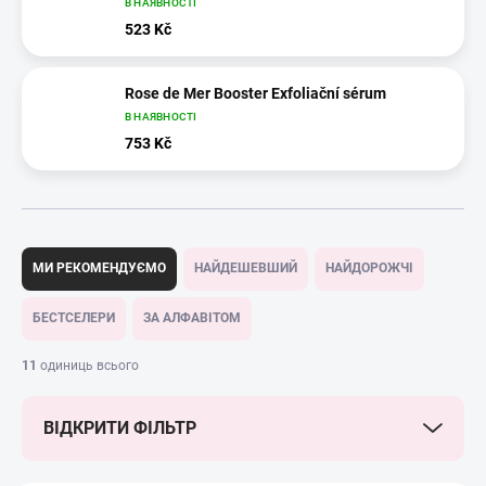
В НАЯВНОСТІ
523 Kč
Rose de Mer Booster Exfoliační sérum
В НАЯВНОСТІ
753 Kč
С
о
МИ РЕКОМЕНДУЄМО
НАЙДЕШЕВШИЙ
НАЙДОРОЖЧІ
р
т
БЕСТСЕЛЕРИ
ЗА АЛФАВІТОМ
у
в
11
одиниць всього
а
н
ВІДКРИТИ ФІЛЬТР
н
я
т