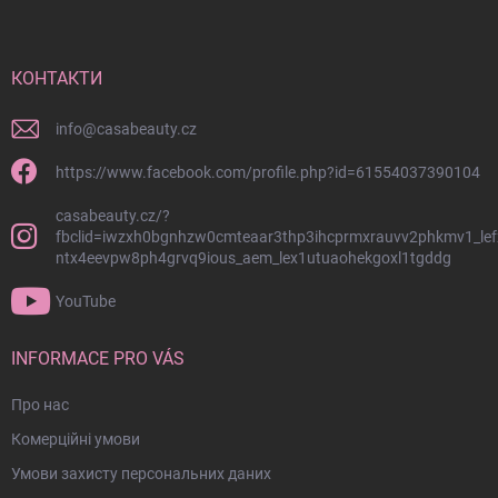
ж
н
і
й
КОНТАКТИ
к
о
info
@
casabeauty.cz
л
о
https://www.facebook.com/profile.php?id=61554037390104
н
casabeauty.cz/?
т
fbclid=iwzxh0bgnhzw0cmteaar3thp3ihcprmxrauvv2phkmv1_lef
и
ntx4eevpw8ph4grvq9ious_aem_lex1utuaohekgoxl1tgddg
т
у
YouTube
л
INFORMACE PRO VÁS
Про нас
Комерційні умови
Умови захисту персональних даних