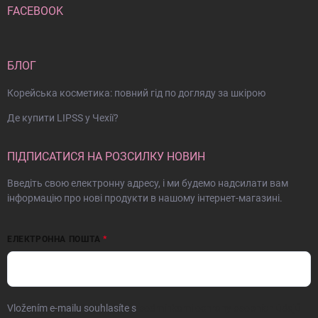
FACEBOOK
БЛОГ
Корейська косметика: повний гід по догляду за шкірою
Де купити LIPSS у Чехії?
ПІДПИСАТИСЯ НА РОЗСИЛКУ НОВИН
Введіть свою електронну адресу, і ми будемо надсилати вам
інформацію про нові продукти в нашому інтернет-магазині.
ЕЛЕКТРОННА ПОШТА
Vložením e-mailu souhlasíte s
podmínkami ochrany osobních údajů