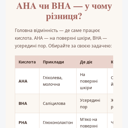
AHA чи BHA — у чому
різниця?
Головна відмінність — де саме працює
кислота. AHA — на поверхні шкіри, BHA —
усередині пор. Обирайте за своєю задачею:
Кислота
Приклади
Де діє
Кому пі
На
Гліколева,
Сухій, т
AHA
поверхні
молочна
й пігме
шкіри
Усередині
Жирній, 
BHA
Саліцилова
пор
розшир
М'яко на
PHA
Глюконолактон
Чутливій
поверхні