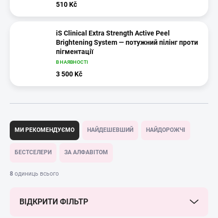
510 Kč
iS Clinical Extra Strength Active Peel
Brightening System — потужний пілінг проти
пігментації
В НАЯВНОСТІ
3 500 Kč
С
о
МИ РЕКОМЕНДУЄМО
НАЙДЕШЕВШИЙ
НАЙДОРОЖЧІ
р
т
БЕСТСЕЛЕРИ
ЗА АЛФАВІТОМ
у
в
8
одиниць всього
а
н
ВІДКРИТИ ФІЛЬТР
н
я