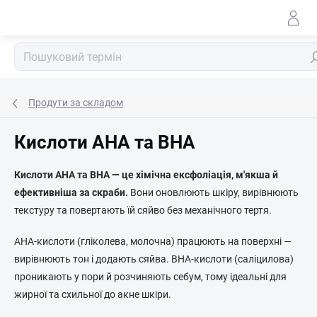
Перейти
до
змісту
По
Продути за складом
Кислоти AHA та BHA
Кислоти AHA та BHA — це хімічна ексфоліація, м'якша й
ефективніша за скраби.
Вони оновлюють шкіру, вирівнюють
текстуру та повертають їй сяйво без механічного тертя.
AHA-кислоти (гліколева, молочна) працюють на поверхні —
вирівнюють тон і додають сяйва. BHA-кислоти (саліцилова)
проникають у пори й розчиняють себум, тому ідеальні для
жирної та схильної до акне шкіри.