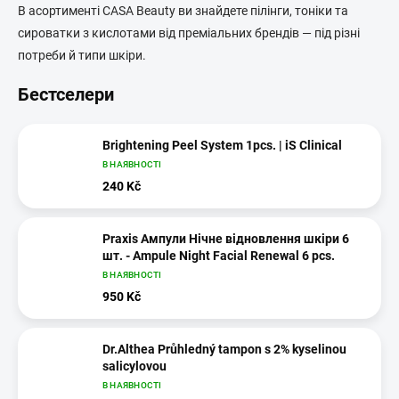
В асортименті CASA Beauty ви знайдете пілінги, тоніки та
сироватки з кислотами від преміальних брендів — під різні
потреби й типи шкіри.
Бестселери
Brightening Peel System 1pcs. | iS Clinical
В НАЯВНОСТІ
240 Kč
Praxis Ампули Нічне відновлення шкіри 6
шт. - Ampule Night Facial Renewal 6 pcs.
В НАЯВНОСТІ
950 Kč
Dr.Althea Průhledný tampon s 2% kyselinou
salicylovou
В НАЯВНОСТІ