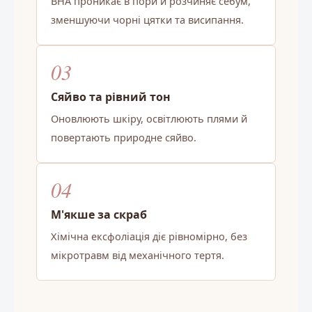
BHA проникає в пори й розчиняє себум,
зменшуючи чорні цятки та висипання.
03
Сяйво та рівний тон
Оновлюють шкіру, освітлюють плями й
повертають природне сяйво.
04
М'якше за скраб
Хімічна ексфоліація діє рівномірно, без
мікротравм від механічного тертя.