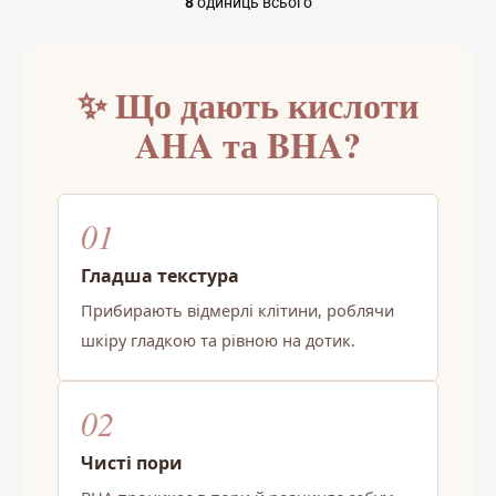
8
одиниць всього
Е
л
е
м
✨ Що дають кислоти
е
н
AHA та BHA?
т
и
к
е
р
01
у
в
Гладша текстура
а
н
Прибирають відмерлі клітини, роблячи
н
шкіру гладкою та рівною на дотик.
я
с
п
и
02
с
к
Чисті пори
о
м