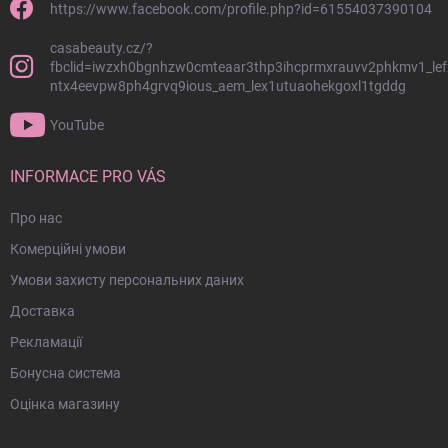
о
https://www.facebook.com/profile.php?id=61554037390104
н
casabeauty.cz/?
т
fbclid=iwzxh0bgnhzw0cmteaar3thp3ihcprmxrauvv2phkmv1_lef
и
ntx4eevpw8ph4grvq9ious_aem_lex1utuaohekgoxl1tgddg
т
у
YouTube
л
INFORMACE PRO VÁS
Про нас
Комерційні умови
Умови захисту персональних даних
Доставка
Рекламації
Бонусна система
Оцінка магазину