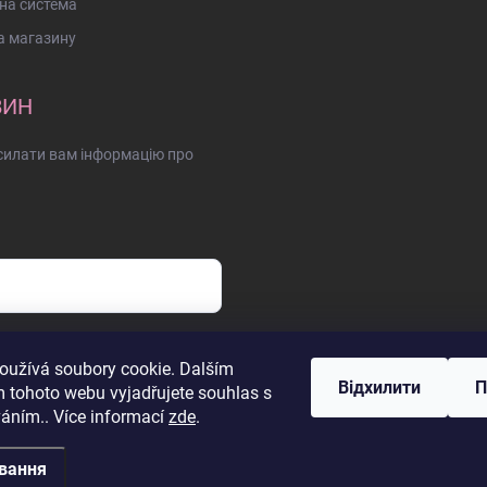
на система
а магазину
ВИН
дсилати вам інформацію про
sobních údajů
oužívá soubory cookie. Dalším
Відхилити
П
 tohoto webu vyjadřujete souhlas s
váním.. Více informací
zde
.
вання
ні.