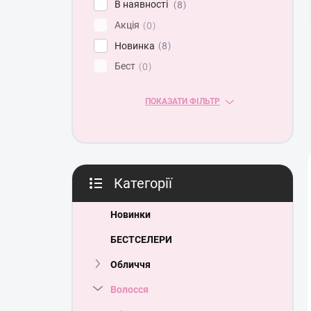
В наявності
8
ь
Акція
0
Новинка
8
Бест
0
ПОКАЗАТИ ФІЛЬТР
Категорії
Пропустити
категорії
Новинки
БЕСТСЕЛЕРИ
Обличчя
Волосся