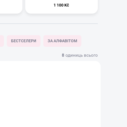
 Hadat
Oil | Hadat
1 100 Kč
Cosmetics
БЕСТСЕЛЕРИ
ЗА АЛФАВІТОМ
8
одиниць всього
НОВИНКА
ЯВНОСТІ
В НАЯВНОСТІ