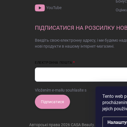
Бонус
т
YouTube
у
Оцінк
л
ПІДПИСАТИСЯ НА РОЗСИЛКУ НО
Введіть свою електронну адресу, і ми будемо на
нові продукти в нашому інтернет-магазині.
ЕЛЕКТРОННА ПОШТА
Vložením e-mailu souhlasíte s
podmínkami ochrany o
Tento web p
Підписатися
procházením
jejich použí
Налашту
Авторські права 2026
CASA Beauty
. Всі права захище