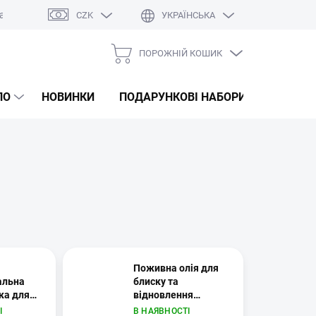
а
Оцінка магазину
CZK
УКРАЇНСЬКА
ПОРОЖНІЙ КОШИК
КОШИК
ДЛЯ
ЛО
НОВИНКИ
ПОДАРУНКОВІ НАБОРИ
КОРЕЙС
ПОКУПОК
Поживна олія для
альна
блиску та
ка для
відновлення
lden
волосся Liquid Silk
І
В НАЯВНОСТІ