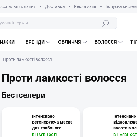
рсональних даних
Доставка
Рекламації
Бонусна систем
Пошук
НИЖКИ
БРЕНДИ
ОБЛИЧЧЯ
ВОЛОССЯ
ТІ
Проти ламкості волосся
Проти ламкості волосся
Бестселери
Інтенсивно
Інтенсивно
регенеруюча маска
відновлюв
для глибокого
золота мас
відновлення
волосся Go
В НАЯВНОСТІ
В НАЯВНОСТ