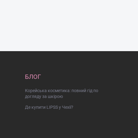
БЛОГ
Корейська косметика: повний гід по
догляду за шкірою
Де купити LIPSS у Чехії?