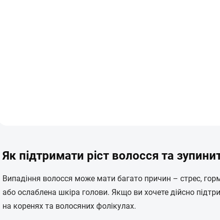
Стимулююча
сироватка Numinox™
для росту волосся та
здоров'я шкіри голови
985 Kč
з
| Mediceuticals
Деталізація
Е
л
Як підтримати ріст волосся та зупини
е
м
е
Випадіння волосся може мати багато причин – стрес, гор
н
або ослаблена шкіра голови. Якщо ви хочете дійсно підт
т
и
на коренях та волосяних фолікулах.
к