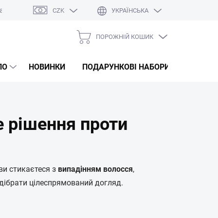
а
Оцінка магазину
CZK
УКРАЇНСЬКА
ПОРОЖНІЙ КОШИК
КОШИК
ДЛЯ
ЛО
НОВИНКИ
ПОДАРУНКОВІ НАБОРИ
КОРЕЙС
ПОКУПОК
е рішення проти
ви стикаєтеся з
випадінням волосся
,
дібрати цілеспрямований догляд.