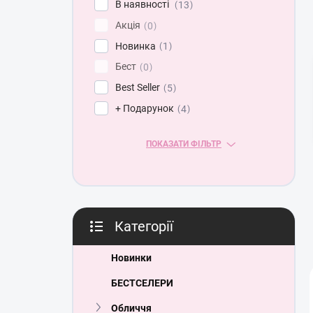
В наявності
13
ь
Акція
0
Новинка
1
Бест
0
Best Seller
5
+ Подарунок
4
ПОКАЗАТИ ФІЛЬТР
Категорії
Пропустити
категорії
Новинки
БЕСТСЕЛЕРИ
Обличчя