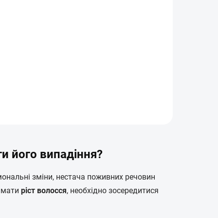
ти його випадіння?
мональні зміни, нестача поживних речовин
римати
ріст волосся
, необхідно зосередитися