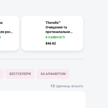
ча
TheraRx™
Очищення та
ля росту
протизапальне
здоров'я
лікування |
І
В НАЯВНОСТІ
и |
Mediceuticals
846 Kč
ls
БЕСТСЕЛЕРИ
ЗА АЛФАВІТОМ
13
одиниць всього