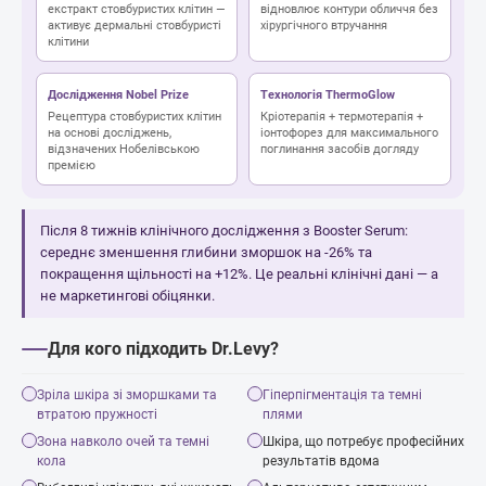
екстракт стовбуристих клітин —
відновлює контури обличчя без
активує дермальні стовбуристі
хірургічного втручання
клітини
Дослідження Nobel Prize
Технологія ThermoGlow
Рецептура стовбуристих клітин
Кріотерапія + термотерапія +
на основі досліджень,
іонтофорез для максимального
відзначених Нобелівською
поглинання засобів догляду
премією
Після 8 тижнів клінічного дослідження з Booster Serum:
середнє зменшення глибини зморшок на -26% та
покращення щільності на +12%. Це реальні клінічні дані — а
не маркетингові обіцянки.
Для кого підходить Dr.Levy?
Зріла шкіра зі зморшками та
Гіперпігментація та темні
втратою пружності
плями
Зона навколо очей та темні
Шкіра, що потребує професійних
кола
результатів вдома