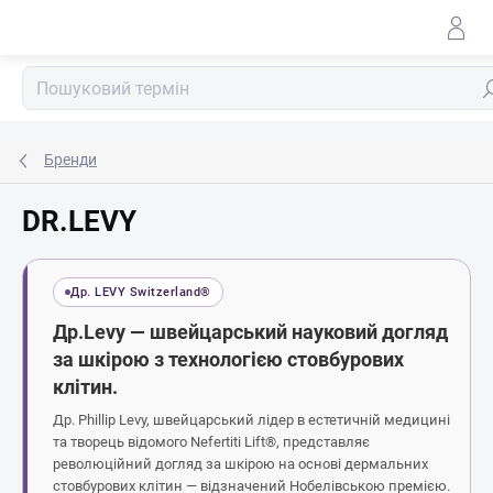
Перейти
до
змісту
По
Бренди
DR.LEVY
Др. LEVY Switzerland®
Др.Levy — швейцарський науковий догляд
за шкірою з технологією стовбурових
клітин.
Др. Phillip Levy, швейцарський лідер в естетичній медицині
та творець відомого Nefertiti Lift®, представляє
революційний догляд за шкірою на основі дермальних
стовбурових клітин — відзначений Нобелівською премією.