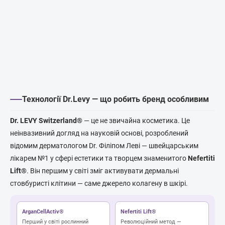
Технології Dr.Levy — що робить бренд особливим
Dr. LEVY Switzerland®
— це не звичайна косметика. Це
неінвазивний догляд на науковій основі, розроблений
відомим дерматологом Dr. Філіпом Леві — швейцарським
лікарем №1 у сфері естетики та творцем знаменитого
Nefertiti
Lift®
. Він першим у світі зміг активувати дермальні
стовбуристі клітини — саме джерело колагену в шкірі.
ArganCellActiv®
Nefertiti Lift®
Перший у світі рослинний
Революційний метод —