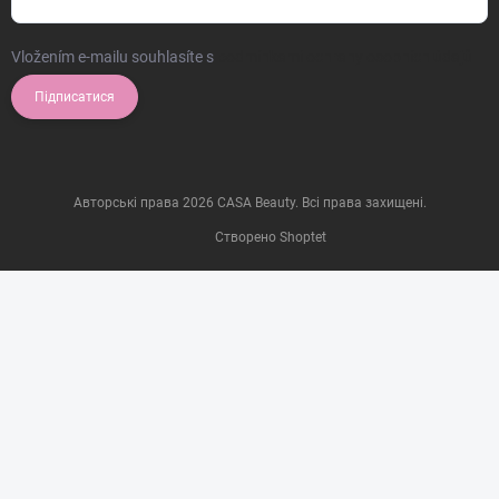
Vložením e-mailu souhlasíte s
podmínkami ochrany osobních údajů
Підписатися
Авторські права 2026
CASA Beauty
. Всі права захищені.
Створено Shoptet