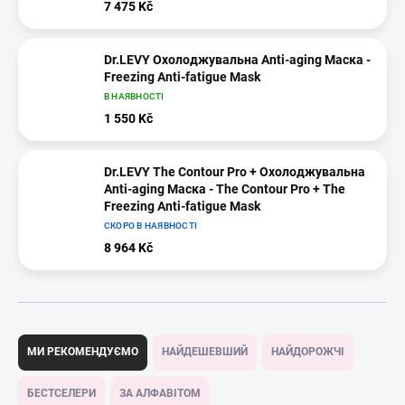
7 475 Kč
Dr.LEVY Охолоджувальна Anti-aging Маска -
Freezing Anti-fatigue Mask
В НАЯВНОСТІ
1 550 Kč
Dr.LEVY The Contour Pro + Охолоджувальна
Anti-aging Маска - The Contour Pro + The
Freezing Anti-fatigue Mask
СКОРО В НАЯВНОСТІ
8 964 Kč
С
о
МИ РЕКОМЕНДУЄМО
НАЙДЕШЕВШИЙ
НАЙДОРОЖЧІ
р
т
БЕСТСЕЛЕРИ
ЗА АЛФАВІТОМ