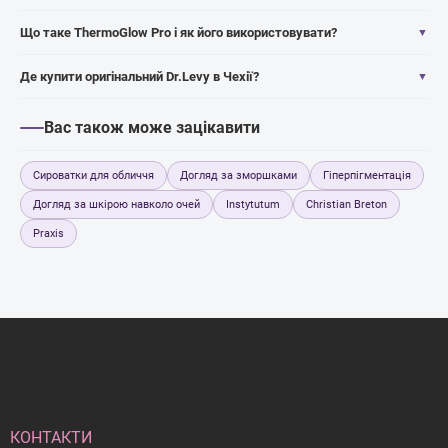
Що таке ThermoGlow Pro і як його використовувати?
▼
Де купити оригінальний Dr.Levy в Чехії?
▼
Вас також може зацікавити
Сироватки для обличчя
Догляд за зморшками
Гіперпігментація
Догляд за шкірою навколо очей
Instytutum
Christian Breton
Praxis
Н
и
ж
н
і
й
КОНТАКТИ