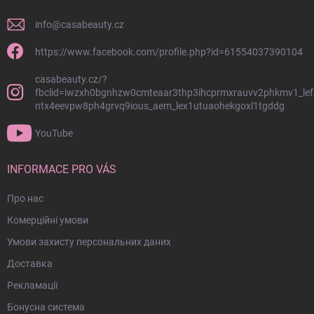
к
о
info
@
casabeauty.cz
л
о
https://www.facebook.com/profile.php?id=61554037390104
н
casabeauty.cz/?
т
fbclid=iwzxh0bgnhzw0cmteaar3thp3ihcprmxrauvv2phkmv1_lef
и
ntx4eevpw8ph4grvq9ious_aem_lex1utuaohekgoxl1tgddg
т
у
YouTube
л
INFORMACE PRO VÁS
Про нас
Комерційні умови
Умови захисту персональних даних
Доставка
Рекламації
Бонусна система