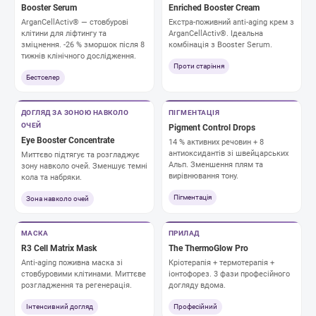
с
Booster Serum
Enriched Booster Cream
к
ArganCellActiv® — стовбурові
Екстра-поживний anti-aging крем з
о
клітини для ліфтингу та
ArganCellActiv®. Ідеальна
м
зміцнення. -26 % зморшок після 8
комбінація з Booster Serum.
тижнів клінічного дослідження.
Проти старіння
Бестселер
ДОГЛЯД ЗА ЗОНОЮ НАВКОЛО
ПІГМЕНТАЦІЯ
ОЧЕЙ
Pigment Control Drops
Eye Booster Concentrate
14 % активних речовин + 8
антиоксидантів зі швейцарських
Миттєво підтягує та розгладжує
Альп. Зменшення плям та
зону навколо очей. Зменшує темні
вирівнювання тону.
кола та набряки.
Пігментація
Зона навколо очей
МАСКА
ПРИЛАД
R3 Cell Matrix Mask
The ThermoGlow Pro
Anti-aging поживна маска зі
Кріотерапія + термотерапія +
стовбуровими клітинами. Миттєве
іонтофорез. 3 фази професійного
розгладження та регенерація.
догляду вдома.
Інтенсивний догляд
Професійний