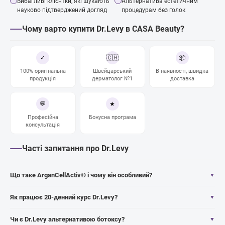
Вибагливі клієнтки, які шукають
Альтернатива естетичним
науково підтверджений догляд
процедурам без голок
Чому варто купити Dr.Levy в CASA Beauty?
✓
🇨🇭
📦
100% оригінальна
Швейцарський
В наявності, швидка
продукція
дерматолог №1
доставка
💬
★
Професійна
Бонусна програма
консультація
Часті запитання про Dr.Levy
Що таке ArganCellActiv® і чому він особливий?
▼
Як працює 20-денний курс Dr.Levy?
▼
Чи є Dr.Levy альтернативою ботоксу?
▼