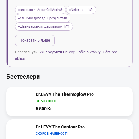
технологія ArganCellActiv®
Nefertiti Lift®
Клінічно доведені результати
Швейцарський дерматолог №1
Показати більше
Переглянути:
Усі продукти Dr.Levy
·
Péče o vrásky
·
Séra pro
obličej
Бестселери
Dr.LEVY The Thermoglow Pro
В НАЯВНОСТІ
5 500 Kč
Dr.LEVY The Contour Pro
СКОРО В НАЯВНОСТІ