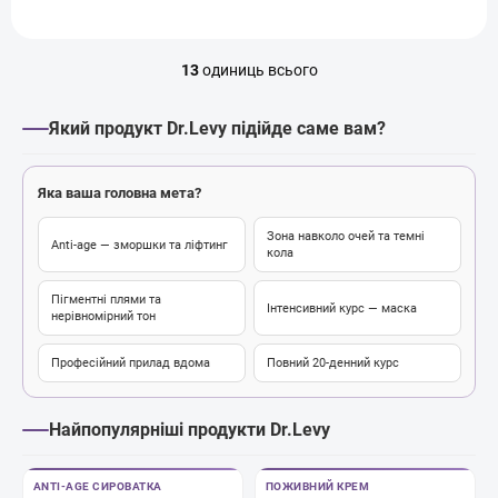
13
одиниць всього
Е
л
е
Який продукт Dr.Levy підійде саме вам?
м
е
н
Яка ваша головна мета?
т
и
Зона навколо очей та темні
к
Anti-age — зморшки та ліфтинг
кола
е
р
Пігментні плями та
у
Інтенсивний курс — маска
нерівномірний тон
в
а
Професійний прилад вдома
Повний 20-денний курс
н
н
я
Найпопулярніші продукти Dr.Levy
с
п
и
ANTI-AGE СИРОВАТКА
ПОЖИВНИЙ КРЕМ