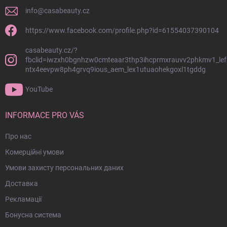
о
info
@
casabeauty.cz
л
о
https://www.facebook.com/profile.php?id=61554037390104
н
casabeauty.cz/?
т
fbclid=iwzxh0bgnhzw0cmteaar3thp3ihcprmxrauvv2phkmv1_lef
и
ntx4eevpw8ph4grvq9ious_aem_lex1utuaohekgoxl1tgddg
т
у
YouTube
л
INFORMACE PRO VÁS
Про нас
Комерційні умови
Умови захисту персональних даних
Доставка
Рекламації
Бонусна система