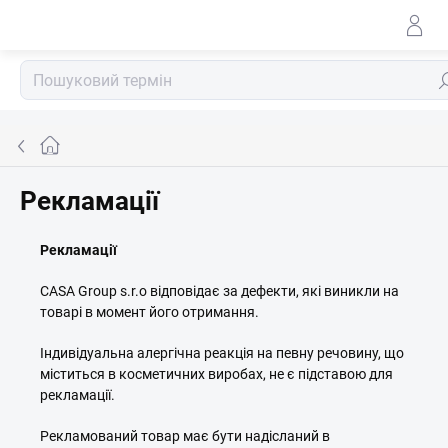
Перейти
до
змісту
По
Головна
сторінка
Рекламації
Рекламації
CASA Group s.r.o відповідає за дефекти, які виникли на
товарі в момент його отримання.
Індивідуальна алергічна реакція на певну речовину, що
міститься в косметичних виробах, не є підставою для
рекламації.
Рекламований товар має бути надісланий в