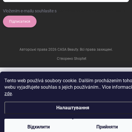
Vložením e-mailu souhlasíte s
podmínkami ochrany osobních údajů
Підписатися
Авторські права 2026
CASA Beauty
. Всі права захищені.
Створено Shoptet
Tento web používá soubory cookie. Dalším procházením toho
webu vyjadřujete souhlas s jejich používáním.. Více informací
zde
.
Налаштування
Відхилити
Прийняти