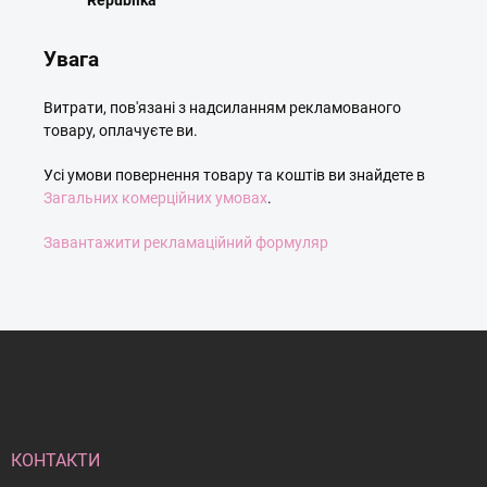
Republika
Увага
Витрати, пов'язані з надсиланням рекламованого
товару, оплачуєте ви.
Усі умови повернення товару та коштів ви знайдете в
Загальних комерційних умовах
.
Завантажити рекламаційний формуляр
Н
и
ж
н
і
й
КОНТАКТИ
к