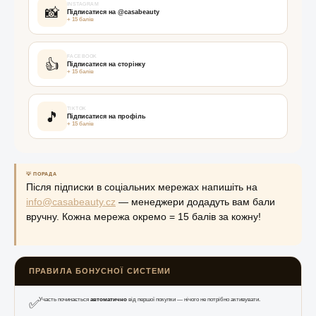
INSTAGRAM
📸
Підписатися на @casabeauty
+ 15 балів
FACEBOOK
👍
Підписатися на сторінку
+ 15 балів
TIKTOK
🎵
Підписатися на профіль
+ 15 балів
💡 ПОРАДА
Після підписки в соціальних мережах напишіть на
info@casabeauty.cz
— менеджери додадуть вам бали
вручну. Кожна мережа окремо = 15 балів за кожну!
ПРАВИЛА БОНУСНОЇ СИСТЕМИ
✅
Участь починається
автоматично
від першої покупки — нічого не потрібно активувати.