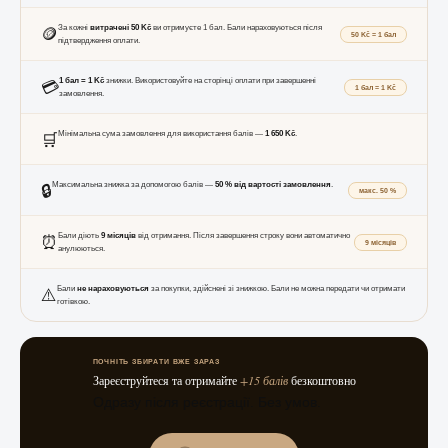
🪙
За кожні
витрачені 50 Kč
ви отримуєте 1 бал. Бали нараховуються після
50 Kč = 1 бал
підтвердження оплати.
💳
1 бал = 1 Kč
знижки. Використовуйте на сторінці оплати при завершенні
1 бал = 1 Kč
замовлення.
🛒
Мінімальна сума замовлення для використання балів —
1 650 Kč
.
🔒
Максимальна знижка за допомогою балів —
50 % від вартості замовлення
.
макс. 50 %
⏰
Бали діють
9 місяців
від отримання. Після завершення строку вони автоматично
9 місяців
анулюються.
⚠️
Бали
не нараховуються
за покупки, здійснені зі знижкою. Бали не можна передати чи отримати
готівкою.
ПОЧНІТЬ ЗБИРАТИ ВЖЕ ЗАРАЗ
Зареєструйтеся та отримайте
+15 балів
безкоштовно
Одразу після реєстрації. Без умов.