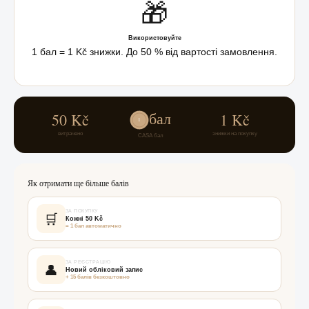
🎁
Використовуйте
1 бал = 1 Kč знижки. До 50 % від вартості замовлення.
бал
50 Kč
1 Kč
1
витрачено
знижки на покупку
CASA бал
Як отримати ще більше балів
ЗА ПОКУПКУ
🛒
Кожні 50 Kč
= 1 бал автоматично
ЗА РЕЄСТРАЦІЮ
👤
Новий обліковий запис
+ 15 балів безкоштовно