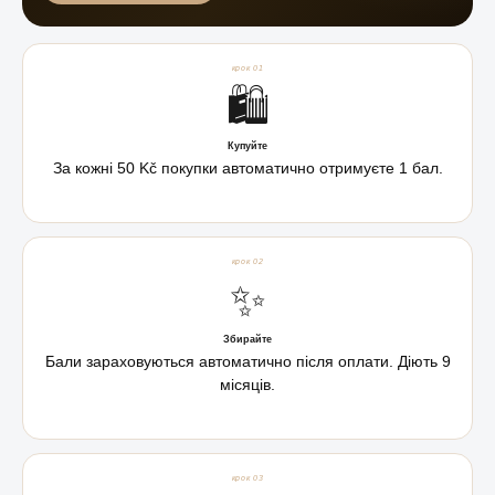
крок 01
🛍️
Купуйте
За кожні 50 Kč покупки автоматично отримуєте 1 бал.
крок 02
✨
Збирайте
Бали зараховуються автоматично після оплати. Діють 9
місяців.
крок 03