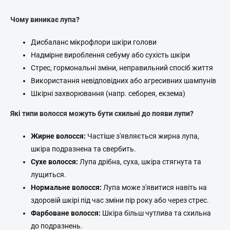
л
е
Чому виникає лупа?
м
е
Дисбаланс мікрофлори шкіри голови
н
Надмірне вироблення себуму або сухість шкіри
т
и
Стрес, гормональні зміни, неправильний спосіб життя
к
Використання невідповідних або агресивних шампунів
е
Шкірні захворювання (напр. себорея, екзема)
р
у
Які типи волосся можуть бути схильні до появи лупи?
в
а
н
Жирне волосся:
Частіше з'являється жирна лупа,
н
шкіра подразнена та свербить.
я
Сухе волосся:
Лупа дрібна, суха, шкіра стягнута та
с
п
лущиться.
и
Нормальне волосся:
Лупа може з'явитися навіть на
с
здоровій шкірі під час зміни пір року або через стрес.
к
о
Фарбоване волосся:
Шкіра більш чутлива та схильна
м
до подразнень.