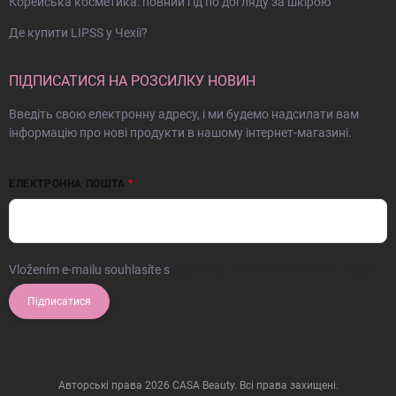
Корейська косметика: повний гід по догляду за шкірою
Де купити LIPSS у Чехії?
ПІДПИСАТИСЯ НА РОЗСИЛКУ НОВИН
Введіть свою електронну адресу, і ми будемо надсилати вам
інформацію про нові продукти в нашому інтернет-магазині.
ЕЛЕКТРОННА ПОШТА
Vložením e-mailu souhlasíte s
podmínkami ochrany osobních údajů
Підписатися
Авторські права 2026
CASA Beauty
. Всі права захищені.