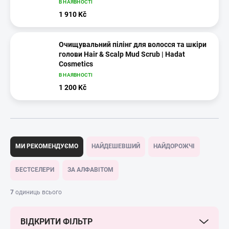
В НАЯВНОСТІ
1 910 Kč
Очищувальний пілінг для волосся та шкіри
голови Hair & Scalp Mud Scrub | Hadat
Cosmetics
В НАЯВНОСТІ
1 200 Kč
С
о
МИ РЕКОМЕНДУЄМО
НАЙДЕШЕВШИЙ
НАЙДОРОЖЧІ
р
т
БЕСТСЕЛЕРИ
ЗА АЛФАВІТОМ
у
в
7
одиниць всього
а
н
ВІДКРИТИ ФІЛЬТР
н