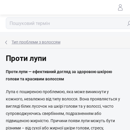
Перейти
до
змісту
По
Тип проблеми з волоссям
Проти лупи
Проти лупи — ефективний догляд за здоровою шкірою
голови та красивим волоссям
Лупа є поширеною проблемою, яка може виникнути у
кожного, незалежно від типу волосся. Вона проявляється у
вигляді білих лусочок на шкірі голови та у волоссі, часто
супроводжуючись свербінням, подразненням або
підвищеною жирністю. Причини появи лупи можуть бути
різними – від сухої або жирної шкіри голови, стресу,