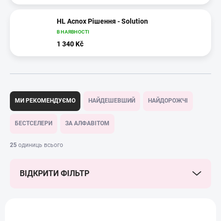
HL Acnox Рішення - Solution
В НАЯВНОСТІ
1 340 Kč
С
о
МИ РЕКОМЕНДУЄМО
НАЙДЕШЕВШИЙ
НАЙДОРОЖЧІ
р
т
БЕСТСЕЛЕРИ
ЗА АЛФАВІТОМ
у
в
25
одиниць всього
а
н
ВІДКРИТИ ФІЛЬТР
н
я
т
П
о
е
в