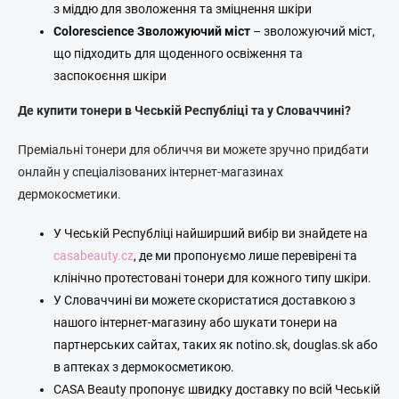
з міддю для зволоження та зміцнення шкіри
Colorescience Зволожуючий міст
– зволожуючий міст,
що підходить для щоденного освіження та
заспокоєння шкіри
Де купити тонери в Чеській Республіці та у Словаччині?
Преміальні тонери для обличчя ви можете зручно придбати
онлайн у спеціалізованих інтернет-магазинах
дермокосметики.
У Чеській Республіці найширший вибір ви знайдете на
casabeauty.cz
, де ми пропонуємо лише перевірені та
клінічно протестовані тонери для кожного типу шкіри.
У Словаччині ви можете скористатися доставкою з
нашого інтернет-магазину або шукати тонери на
партнерських сайтах, таких як notino.sk, douglas.sk або
в аптеках з дермокосметикою.
CASA Beauty пропонує швидку доставку по всій Чеській