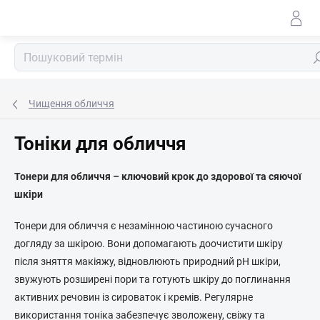
Перейти
до
змісту
По
Чищення обличчя
Тоніки для обличчя
Тонери для обличчя – ключовий крок до здорової та сяючої
шкіри
Тонери для обличчя є незамінною частиною сучасного
догляду за шкірою. Вони допомагають доочистити шкіру
після зняття макіяжу, відновлюють природний pH шкіри,
звужують розширені пори та готують шкіру до поглинання
активних речовин із сироваток і кремів. Регулярне
використання тоніка забезпечує зволожену, свіжу та