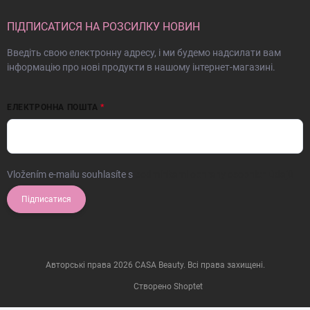
ПІДПИСАТИСЯ НА РОЗСИЛКУ НОВИН
Введіть свою електронну адресу, і ми будемо надсилати вам
інформацію про нові продукти в нашому інтернет-магазині.
ЕЛЕКТРОННА ПОШТА
Vložením e-mailu souhlasíte s
podmínkami ochrany osobních údajů
Підписатися
Авторські права 2026
CASA Beauty
. Всі права захищені.
Створено Shoptet