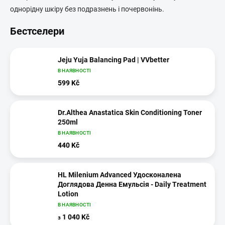
однорідну шкіру без подразнень і почервонінь.
Бестселери
Jeju Yuja Balancing Pad | VVbetter
В НАЯВНОСТІ
599 Kč
Dr.Althea Anastatica Skin Conditioning Toner
250ml
В НАЯВНОСТІ
440 Kč
HL Milenium Advanced Удосконалена
Доглядова Денна Емульсія - Daily Treatment
Lotion
В НАЯВНОСТІ
1 040 Kč
з