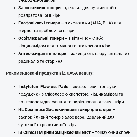
Заспокійливі тонери
– ідеальні для чутливої або
роздратованої шкіри
Ексфоліюючі тонери
– з кислотами (AHA, BHA) для
жирної та проблемної шкіри
Освітлювальні тонери
– з вітаміном C або
ніацинамідом для тьмяної та втомленої шкіри
Антиоксидантні тонери
– захищають шкіру від вільних
радикалів та старіння
Рекомендовані продукти від CASA Beauty:
Instytutum Flawless Pads
– ексфоліюючі тонізуючі
подушечки з гліколевою кислотою, ніацинамідом та
пантенолом для сяяння та вирівнювання тону шкіри
HL Cosmetics Заспокійливий тонер для шкіри
–
заспокійливий тонер з алое вера, ідеальний для
чутливої та реактивної шкіри
iS Clinical Мідний зміцнюючий міст
– тонізуючий спрей