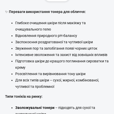
і
е
н
н
а
т
✨
Переваги використання тонера для обличчя:
ц
и
к
і
Глибоке очищення шкіри після макіяжу та
е
я
очищувального гелю
р
Відновлення природного pH-балансу
у
в
Заспокоєння роздратованої та чутливої шкіри
а
Звуження пор та запобігання появі чорних цяток
н
Інтенсивне зволоження та захист від зовнішніх впливів
н
я
Підготовка шкіри до кращого поглинання сироватки та
с
крему
п
Розсвітлення та вирівнювання тону шкіри
и
с
Для всіх типів шкіри – сухої, жирної, комбінованої,
к
чутливої та проблемної
о
м
Типи тоніків на ринку:
Зволожувальні тонери
– підходять для сухої та
зневодненої шкіри