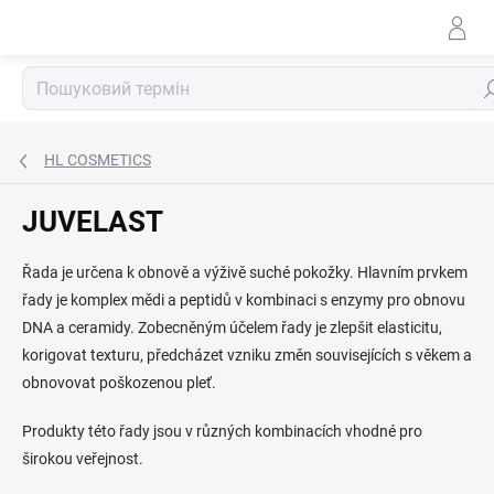
Перейти
до
змісту
По
HL COSMETICS
JUVELAST
Řada je určena k obnově a výživě suché pokožky. Hlavním prvkem
řady je komplex mědi a peptidů v kombinaci s enzymy pro obnovu
DNA a ceramidy. Zobecněným účelem řady je zlepšit elasticitu,
korigovat texturu, předcházet vzniku změn souvisejících s věkem a
obnovovat poškozenou pleť.
Produkty této řady jsou v různých kombinacích vhodné pro
širokou veřejnost.