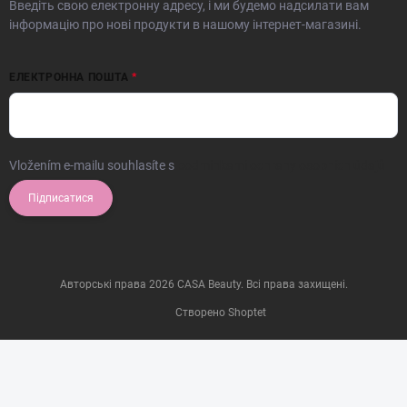
Введіть свою електронну адресу, і ми будемо надсилати вам
інформацію про нові продукти в нашому інтернет-магазині.
ЕЛЕКТРОННА ПОШТА
Vložením e-mailu souhlasíte s
podmínkami ochrany osobních údajů
Підписатися
Авторські права 2026
CASA Beauty
. Всі права захищені.
Створено Shoptet